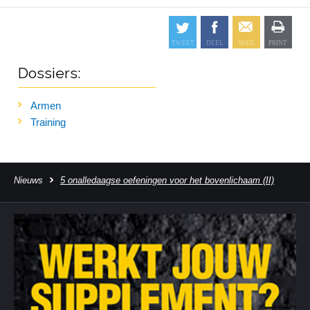
Dossiers:
Armen
Training
Nieuws
5 onalledaagse oefeningen voor het bovenlichaam (II)