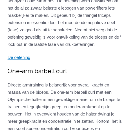
schrijver Louie Simmons. De oefening werd ontwikkeld om
het de al zo zwaar belaste ellebogen van powerlifters iets
makkelijker te maken. Dit gebeurt bij de triangel triceps
extension in essentie door het moordende negatieve deel
(fase) zo goed als uit te schakelen. Neemt niet weg dat de
oefening geweldig is voor ontwikkeling van de triceps en de ‘
lock out’ in de laatste fase van drukoefeningen.
De oefening
One-arm barbell curl
Directe armtraining is belangrijk voor overall kracht en
massa van de biceps. De one-arm barbell curl met een
Olympische halter is een geweldige manier om de biceps te
trainen en tegelijkertijd greep- en onderarmkracht op te
bouwen. Het in evenwicht houden van de halter dwingt je
meer greepkracht en concentratie in te zetten. Kortom, het is
een soort superconcentration curl voor biceps en