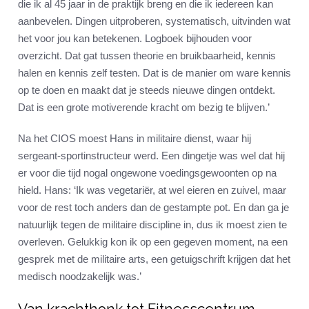
die ik al 45 jaar in de praktijk breng en die ik iedereen kan
aanbevelen. Dingen uitproberen, systematisch, uitvinden wat
het voor jou kan betekenen. Logboek bijhouden voor
overzicht. Dat gat tussen theorie en bruikbaarheid, kennis
halen en kennis zelf testen. Dat is de manier om ware kennis
op te doen en maakt dat je steeds nieuwe dingen ontdekt.
Dat is een grote motiverende kracht om bezig te blijven.’
Na het CIOS moest Hans in militaire dienst, waar hij
sergeant-sportinstructeur werd. Een dingetje was wel dat hij
er voor die tijd nogal ongewone voedingsgewoonten op na
hield. Hans: ‘Ik was vegetariër, at wel eieren en zuivel, maar
voor de rest toch anders dan de gestampte pot. En dan ga je
natuurlijk tegen de militaire discipline in, dus ik moest zien te
overleven. Gelukkig kon ik op een gegeven moment, na een
gesprek met de militaire arts, een getuigschrift krijgen dat het
medisch noodzakelijk was.’
Van krachthonk tot Fitnesscentrum