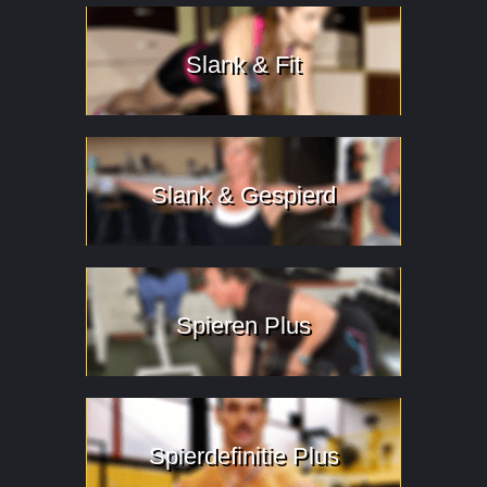
Slank & Fit
Slank & Gespierd
Spieren Plus
Spierdefinitie Plus