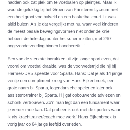
hadden ook zat plek om te voetballen op pleintjes. Maar ik
woonde gelukkig bij het Groen van Prinsteren Lyceum met
een heel groot voetbalveld en een basketbal court. Ik was
altijd buiten. Als je dat vergelijkt met nu, waar veel kinderen
de meest basale bewegingsvormen niet onder de knie
hebben, de hele dag achter het scherm zitten, met 24/7
ongezonde voeding binnen handbereik…’
Een van de sterkste indrukken uit zijn jonge sportleven, dat
vooral om voetbal draaide, was de voorwedstrijd die hij bij
Hermes-DVS speelde voor Sparta. Hans: Dat je als 14 jarige
ventje een compliment kreeg van Hans Eijkenbroek, een
grote naam bij Sparta, legendarische speler en later ook
assistent-trainer bij Sparta. Hij gaf opbouwende adviezen en
schonk vertrouwen. Zo’n man legt dan een fundament waar
je verder mee kan. Dat probeer ik ook met de sporters waar
ik als krachttrainer/coach mee werk.’ Hans Eijkenbroek is
vorig jaar op 84 jarige leeftijd overleden.