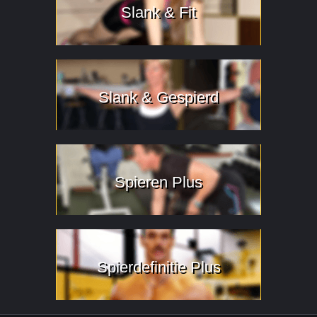
Slank & Fit
Slank & Gespierd
Spieren Plus
Spierdefinitie Plus