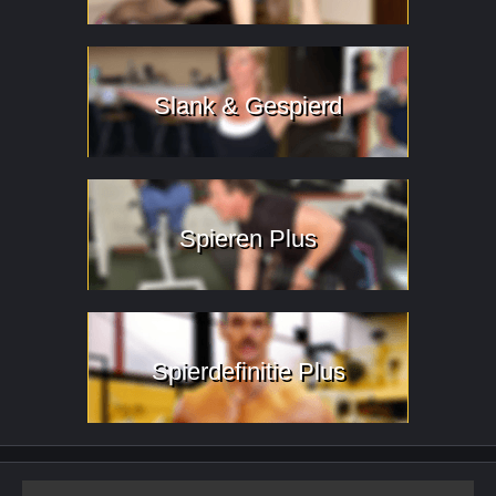
Slank & Gespierd
Spieren Plus
Spierdefinitie Plus