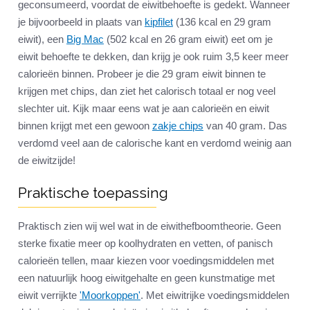
geconsumeerd, voordat de eiwitbehoefte is gedekt. Wanneer
je bijvoorbeeld in plaats van
kipfilet
(136 kcal en 29 gram
eiwit), een
Big Mac
(502 kcal en 26 gram eiwit) eet om je
eiwit behoefte te dekken, dan krijg je ook ruim 3,5 keer meer
calorieën binnen. Probeer je die 29 gram eiwit binnen te
krijgen met chips, dan ziet het calorisch totaal er nog veel
slechter uit. Kijk maar eens wat je aan calorieën en eiwit
binnen krijgt met een gewoon
zakje chips
van 40 gram. Das
verdomd veel aan de calorische kant en verdomd weinig aan
de eiwitzijde!
Praktische toepassing
Praktisch zien wij wel wat in de eiwithefboomtheorie. Geen
sterke fixatie meer op koolhydraten en vetten, of panisch
calorieën tellen, maar kiezen voor voedingsmiddelen met
een natuurlijk hoog eiwitgehalte en geen kunstmatige met
eiwit verrijkte
'Moorkoppen'
. Met eiwitrijke voedingsmiddelen