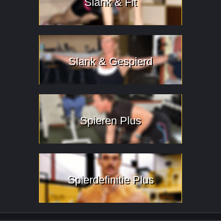
Slank & Fit
Slank & Gespierd
Spieren Plus
Spierdefinitie Plus