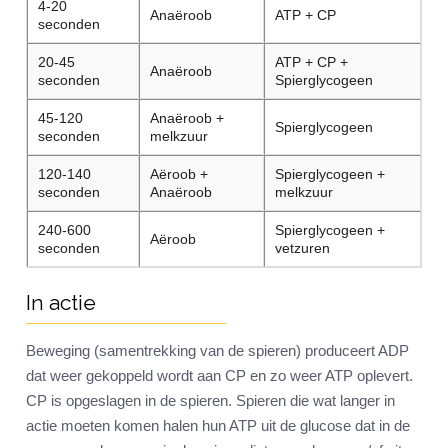
4-20
Anaëroob
ATP + CP
seconden
20-45
ATP + CP +
Anaëroob
seconden
Spierglycogeen
45-120
Anaëroob +
Spierglycogeen
seconden
melkzuur
120-140
Aëroob +
Spierglycogeen +
seconden
Anaëroob
melkzuur
240-600
Spierglycogeen +
Aëroob
seconden
vetzuren
In actie
Beweging (samentrekking van de spieren) produceert ADP
dat weer gekoppeld wordt aan CP en zo weer ATP oplevert.
CP is opgeslagen in de spieren. Spieren die wat langer in
actie moeten komen halen hun ATP uit de glucose dat in de