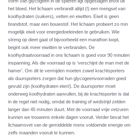
vorm van glycogeen in de spieren ligt opgeslagen en/of uit
het bloed. Het lichaam verbrandt altijd (!) een mengsel van
koolhydraten (suikers), vetten en eiwitten. Eiwit is geen
brandstof, maar een bouwstof. Het lichaam probeert zo min
mogelijk eiwit voor energiedoeleinden te gebruiken. Wie
streng op dieet gaat of bijvoorbeeld een marathon loopt,
begint ook meer eiwitten te verbranden. De
koolhydraatvoorraad in ons lichaam is goed voor 90 minuten
inspanning. Als die voorraad op is ‘verschijnt de man met de
hamer’. Om dit te vermijden moeten zowel krachtsporters
als duursporters zorgen dat hun glycogeenvoorraden goed
gevuld zijn (koolhydraten eten!). De duursporter moet
onderweg koolhydraten aanvullen, bij de krachtsporter is dat
in de regel niet nodig, omdat de training of wedstrijd zelden
langer dan 45 minuten duurt. Met de voorraad vrije vetzuren
kunnen we trouwens enkele dagen vooruit. Verder bevat het
lichaamsvet van de gemiddelde mens voldoende energie om
zelfs maanden vooruit te kunnen.