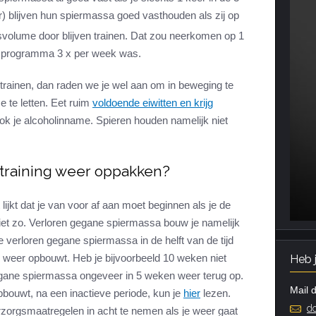
ar) blijven hun spiermassa goed vasthouden als zij op
svolume door blijven trainen. Dat zou neerkomen op 1
ngsprogramma 3 x per week was.
n trainen, dan raden we je wel aan om in beweging te
e te letten. Eet ruim
voldoende eiwitten en krijg
k je alcoholinname. Spieren houden namelijk niet
 training weer oppakken?
ijkt dat je van voor af aan moet beginnen als je de
 niet zo. Verloren gegane spiermassa bouw je namelijk
je verloren gegane spiermassa in de helft van de tijd
e weer opbouwt. Heb je bijvoorbeeld 10 weken niet
Heb 
gegane spiermassa ongeveer in 5 weken weer terug op.
Mail d
ouwt, na een inactieve periode, kun je
hier
lezen.
do
rzorgsmaatregelen in acht te nemen als je weer gaat