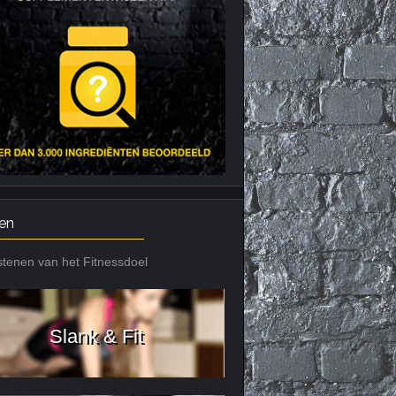
Nieuws archief
Citrus Aurantium
Tribulus Terrestris
Vitaminen en
mineralen
Weight Gainers
en
tenen van het Fitnessdoel
Slank & Fit