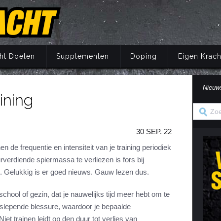
ht Doelen
Supplementen
Doping
Eigen Krach
Nieuw
ining
Trainingsprincipes
Principes
Belang van voeding
Wat is doping?
Principes
Eigen Kracht Fi
Ove
S
A
Krachttraining
Training
Energie
Doping en de wet
Training
Her
Pr
30 SEP. 22
Krachtoefeningen Benen
Voeding
Eiwitten
Nuchtere feiten over doping
Voeding
Ve
S
n
Krachtoefeningen Armen
Supplementen
Koolhydraten
Veel gestelde vragen
Supplementen
 de frequentie en intensiteit van je training periodiek
i
rverdiende spiermassa te verliezen is fors bij
Krachtoefeningen Borst
Herstel
Vetten
Herstel
in
s. Gelukkig is er goed nieuws. Gauw lezen dus.
Krachtoefeningen Buik
Mentaal
Vocht
Mentaal
ma
Krachtoefeningen Billen
Jaarprogramma
Vezels
Jaarprogramma
hool of gezin, dat je nauwelijks tijd meer hebt om te
Krachtoefeningen Rug
Vitaminen
n slepende blessure, waardoor je bepaalde
iet trainen leidt op den duur tot verlies van
Krachtoefeningen Schouders
Mineralen