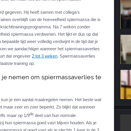
rd gegeven. Hij heeft samen met collega’s
ainen overblijft van de hoeveelheid spiermassa die is
krachttrainingsprogramma. Na 7 weken zonder
heid spiermassa verdwenen. Het lijkt er dus op dat
epaalde tijd weer volledig verdwijnt in de tijd dat je
jken we aandachtiger
wanneer
het spiermassaverlies
duurt dat ongeveer
2 tot 3 weken
. Spiermassaverlies
laatste training op.
 je nemen om spiermassaverlies te
 kun je een aantal maatregelen nemen. Het beste wat
et maar zeer en zeer beperkt. Zo blijkt dat wanneer
de
elfs maar op 1/9
deel van hun normale
 zij hun spiermassa goed vast blijven houden. Als je
spiermassa al goed vast als je slechts 1 keer in de 3