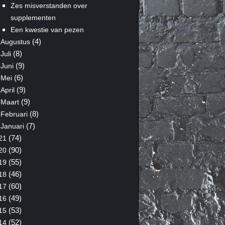
Zes misverstanden over
supplementen
Een kwestie van pezen
(4)
Augustus
(8)
Juli
(9)
Juni
(6)
Mei
(9)
April
(9)
Maart
(8)
Februari
(7)
Januari
(74)
21
(90)
20
(55)
19
(46)
18
(60)
17
(49)
16
(53)
15
(52)
14