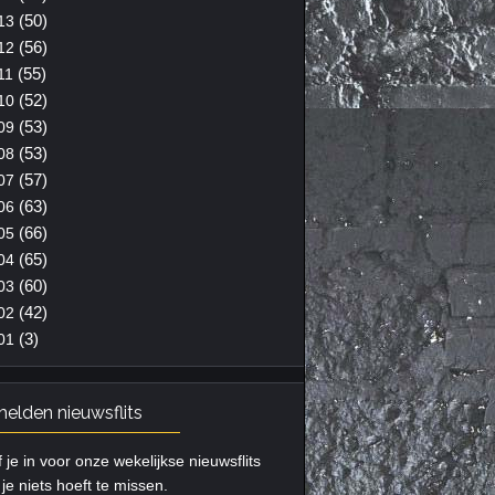
(50)
13
(56)
12
(55)
11
(52)
10
(53)
09
(53)
08
(57)
07
(63)
06
(66)
05
(65)
04
(60)
03
(42)
02
(3)
01
elden nieuwsflits
f je in voor onze wekelijkse nieuwsflits
je niets hoeft te missen.