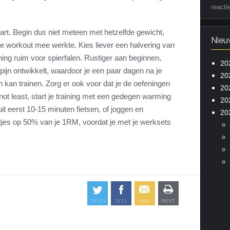
reacti
start. Begin dus niet meteen met hetzelfde gewicht,
Nieu
ste workout mee werkte. Kies liever een halvering van
ning ruim voor spierfalen. Rustiger aan beginnen,
20
rpijn ontwikkelt, waardoor je een paar dagen na je
20
n kan trainen. Zorg er ook voor dat je de oefeningen
20
t not least, start je training met een gedegen warming
20
t eerst 10-15 minuten fietsen, of joggen en
20
tjes op 50% van je 1RM, voordat je met je werksets