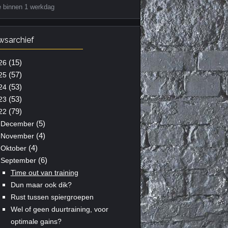
e binnen 1 werkdag
wsarchief
(15)
26
(57)
25
(53)
24
(53)
23
(79)
22
(5)
December
(4)
November
(4)
Oktober
(6)
September
Time out van training
Dun maar ook dik?
Rust tussen spiergroepen
Wel of geen duurtraining, voor
optimale gains?