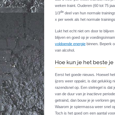
weken traint. Ouderen (60 tot 75 ja
de
1/3
deel van hun normale training
x per week als het normale traini
Lukt het echt niet om door te blijve
blijven en goed op je voedingsinnam
voldoende energie
binnen. Beperk oo
van alcohol.
Hoe kun je het beste je
Eerst het goede nieuws. Hoewel het l
ijzers weer oppakt, is dat gelukkig
razendsnel op. Een stelregel is dat 
van de duur van je inactieve period
getraind, dan bouw je je verloren 
Waarom je spiermassa weer snel opb
Toch is het goed om een aantal voo