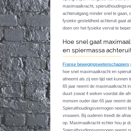
maximaalkracht, spieruithoudingsve
achteruitgang minder snel te gaan, d
fysieke gesteldheid achteruit gaat a
doen om het fysieke verval te bepe
Hoe snel gaat maximaal
en spiermassa achterui
Franse bewegingswetenschappers
hoe snel maximaalkracht en spieru
afneemt als zij een tijd niet kunnen 
65 jaar neemt de maximaalkracht in 
duurt zowat 4 weken voordat die af
mensen ouder dan 65 jaar neemt de 
Spieruithoudingsvermogen neemt bin
vrouwen. Bij ouderen treedt de afn
op. Maximaalkracht echter hou je dus 
Spieruithoudingsvermogen neemt sne