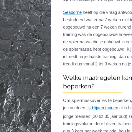
Seaborne
heeft op die vraag antwoo
bestudeerd wat er na 7 weken niet tr
opgebouwd na een 7 weken durend 
training was de opgebouwde hoeveel
de spiermassa die je opbouwt in een b
de spiermassa hebt opgebouwd. Ki
intreedt na je laatste training, dan 
treedt dus vanaf 2 tot 3 weken na je 
Welke maatregelen kan
beperken?
Om spiermassaverlies te beperken,
je kan doen,
is blijven trainen
al is h
jonge mensen (20 tot 35 jaar oud) z
trainingsvolume door blijven trainen
dus 3 keer per week trainde, hou je 