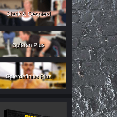
Slank & Gespierd
Spieren Plus
Spierdefinitie Plus