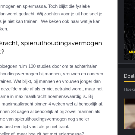
rmogen en spiermassa. Toch blijkt die fysieke
Cardiotraining
Nutriënt Timing
an wordt gedacht. Wij zochten voor je uit hoe snel je
Hartslag en intensiteit
Voedingsfouten top 5
ls je niet kan trainen. We keken ook naar wat je kan
Combi van cardio en kracht
Veel gestelde vragen
rken.
Trainingsfouten top 10
kracht, spieruithoudingsvermogen
Veel gestelde vragen
t?
ploegden ruim 100 studies door om te achterhalen
ithoudingsvermogen bij mannen, vrouwen en ouderen
Doel
trainen. Wat blijkt, bij mannen en vrouwen jonger dan
dezelfde mate af als er niet getraind wordt, maar het
Hoeks
name in maximaalkracht noemenswaardig is. Bij
maximaalkracht binnen 4 weken wel al behoorlijk af.
nen 28 dagen al behoorlijk af bij zowel mannen als
ame van spieruithoudingsvermogen nog sneller
best een tijd vast als je niet traint.
ller af, maar hoe zit het met spiermassa?