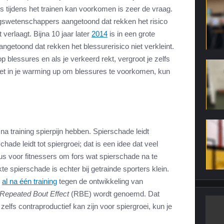
s tijdens het trainen kan voorkomen is zeer de vraag.
wetenschappers aangetoond dat rekken het risico
verlaagt. Bijna 10 jaar later
2014
is in een grote
getoond dat rekken het blessurerisico niet verkleint.
p blessures en als je verkeerd rekt, vergroot je zelfs
oet in je warming up om blessures te voorkomen, kun
 na training spierpijn hebben. Spierschade leidt
hade leidt tot spiergroei; dat is een idee dat veel
s voor fitnessers om fors wat spierschade na te
te spierschade is echter bij getrainde sporters klein.
k
al na één training
tegen de ontwikkeling van
Repeated Bout Effect
(RBE) wordt genoemd. Dat
elfs contraproductief kan zijn voor spiergroei, kun je