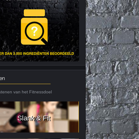
Nieuws archief
Citrus Aurantium
Tribulus Terrestris
Vitaminen en
mineralen
Weight Gainers
en
tenen van het Fitnessdoel
Slank & Fit