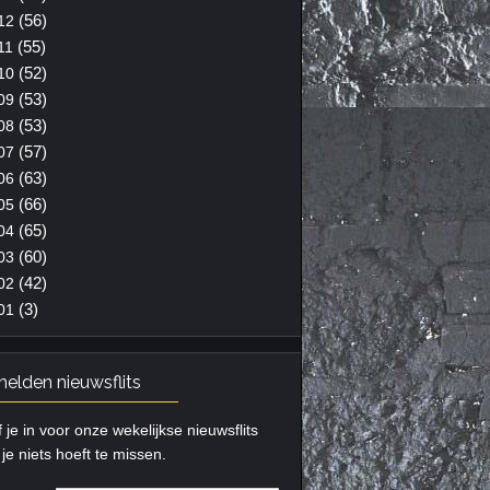
(56)
12
(55)
11
(52)
10
(53)
09
(53)
08
(57)
07
(63)
06
(66)
05
(65)
04
(60)
03
(42)
02
(3)
01
elden nieuwsflits
f je in voor onze wekelijkse nieuwsflits
je niets hoeft te missen.