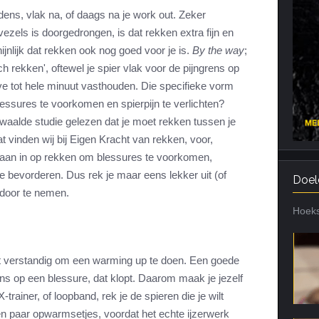
ijdens, vlak na, of daags na je work out. Zeker
Cardiotraining
Nutriënt Timing
vezels is doorgedrongen, is dat rekken extra fijn en
Hartslag en intensiteit
Voedingsfouten top 5
jnlijk dat rekken ook nog goed voor je is.
By the way
;
Combi van cardio en kracht
Veel gestelde vragen
h rekken', oftewel je spier vlak voor de pijngrens op
Trainingsfouten top 10
ve tot hele minuut vasthouden. Die specifieke vorm
essures te voorkomen en spierpijn te verlichten?
Veel gestelde vragen
dwaalde studie gelezen dat je moet rekken tussen je
t vinden wij bij Eigen Kracht van rekken, voor,
 gaan in op rekken om blessures te voorkomen,
 te bevorderen. Dus rek je maar eens lekker uit (of
Doel
g door te nemen.
Hoeks
 het verstandig om een warming up te doen. Een goede
ns op een blessure, dat klopt. Daarom maak je jezelf
X-trainer, of loopband, rek je de spieren die je wilt
en paar opwarmsetjes, voordat het echte ijzerwerk