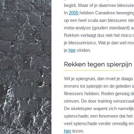
begint. Maar of je daarmee blessure
In
2005
hebben Canadese bewegings
op een heel scala aan blessures niet 
meta-analyse (gouden standaard) aan
Rekken verlaagt dus niet het risico o
je blessurerisico. Wat je dan wel m
je
hier
vinden.
Rekken tegen spierpijn
Wil je spiergroei, dan moet je daags
immers tot spierpijn en de geleden sc
fitnessers hebben. Reden genoeg du
streven. De door training veroorzaak
De skeletspier wapent zich namelij
spierschade; een fenomeen dat het
veel spierschade verder onnodig en z
hier
lezen.