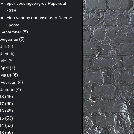
Sportvoedingcongres Papendal
2019
Eten voor spiermassa, een Noorse
update
(5)
September
(5)
Augustus
(4)
Juli
(5)
Juni
(5)
Mei
(4)
April
(6)
Maart
(4)
Februari
(4)
Januari
(46)
18
(60)
17
(49)
16
(53)
15
(52)
14
(50)
13