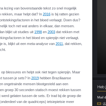
r na lezing van bovenstaande tekst zo snel mogelijk
p rekken, maar helpt dat? In
2016
is bij ratten gezien
ontstekingsfactoren in het bloed verlaagt. Doen dus?
melijk toch net wat anders in elkaar, dan mensen.
 blijkt uit studies uit
1998
en
2003
dat rekken met
gsfactoren in het bloed en spierpijn niet verlaagt.
je is, blijkt uit een meta-analyse van
2011
, dat rekken,
icht.
 op blessures en helpt ook niet tegen spierpijn. Maar
ekt tussen je sets? In
2019
hebben Braziliaanse
n ongetrainde mensen blootgesteld aan een
Heb 
een groep 30 seconden statisch moest rekken tussen
werd gelaten tussen de sets. Er trad bij de groep die
Mail d
 (onderdeel van de quadriceps) ietsiepietsie meer
do