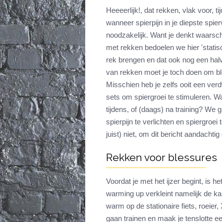
Heeeerlijk!, dat rekken, vlak voor, t
wanneer spierpijn in je diepste spier
noodzakelijk. Want je denkt waarschi
met rekken bedoelen we hier 'statisc
rek brengen en dat ook nog een hal
van rekken moet je toch doen om bl
Misschien heb je zelfs ooit een ver
sets om spiergroei te stimuleren. Wa
tijdens, of (daags) na training? We
spierpijn te verlichten en spiergroei
juist) niet, om dit bericht aandachti
Rekken voor blessures
Voordat je met het ijzer begint, is
warming up verkleint namelijk de ka
warm op de stationaire fiets, roeier, 
gaan trainen en maak je tenslotte e