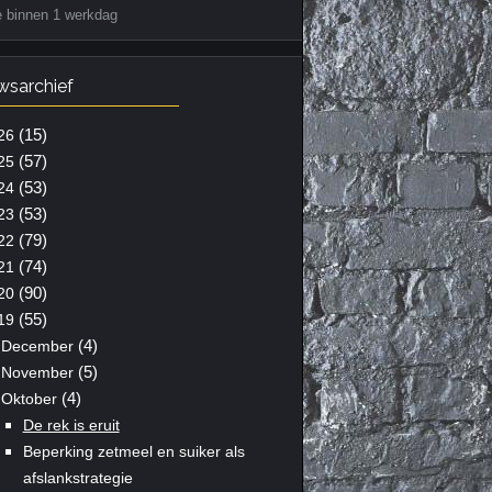
e binnen 1 werkdag
wsarchief
(15)
26
(57)
25
(53)
24
(53)
23
(79)
22
(74)
21
(90)
20
(55)
19
(4)
December
(5)
November
(4)
Oktober
De rek is eruit
Beperking zetmeel en suiker als
afslankstrategie