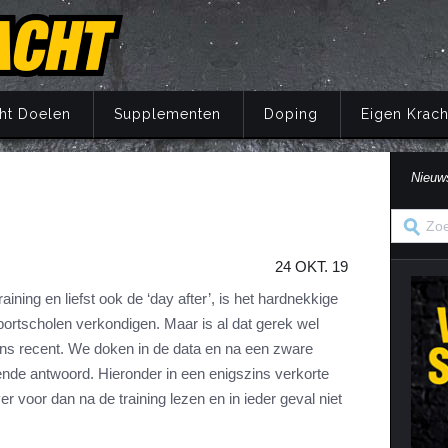
ht Doelen
Supplementen
Doping
Eigen Krach
Nieuw
Trainingsprincipes
Principes
Belang van voeding
Wat is doping?
Principes
Eigen Kracht Fi
Ove
S
A
Krachttraining
Training
Energie
Doping en de wet
Training
Her
Pr
24 OKT. 19
Krachtoefeningen Benen
Voeding
Eiwitten
Nuchtere feiten over doping
Voeding
Ve
S
n
Krachtoefeningen Armen
Supplementen
Koolhydraten
Veel gestelde vragen
Supplementen
aining en liefst ook de ‘day after’, is het hardnekkige
i
sportscholen verkondigen. Maar is al dat gerek wel
Krachtoefeningen Borst
Herstel
Vetten
Herstel
in
ns recent. We doken in de data en na een zware
Krachtoefeningen Buik
Mentaal
Vocht
Mentaal
nde antwoord. Hieronder in een enigszins verkorte
ma
Krachtoefeningen Billen
Jaarprogramma
Vezels
Jaarprogramma
er voor dan na de training lezen en in ieder geval niet
Krachtoefeningen Rug
Vitaminen
Krachtoefeningen Schouders
Mineralen