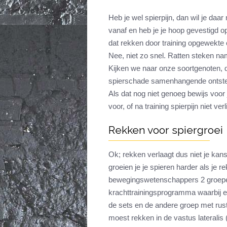
Heb je wel spierpijn, dan wil je daa
vanaf en heb je je hoop gevestigd o
dat rekken door training opgewekte 
Nee, niet zo snel. Ratten steken na
Kijken we naar onze soortgenoten, dan
spierschade samenhangende ontstekin
Als dat nog niet genoeg bewijs voor 
voor, of na training spierpijn niet verl
Rekken voor spiergroei
Ok; rekken verlaagt dus niet je kans
groeien je je spieren harder als je r
bewegingswetenschappers 2 groepe
krachttrainingsprogramma waarbij 
de sets en de andere groep met rust 
moest rekken in de vastus lateralis