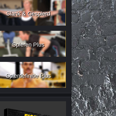
Slank & Gespierd
Spieren Plus
Spierdefinitie Plus