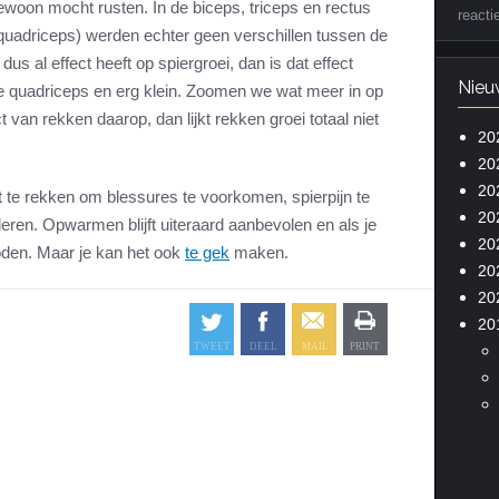
gewoon mocht rusten. In de biceps, triceps en rectus
reacti
quadriceps) werden echter geen verschillen tussen de
s al effect heeft op spiergroei, dan is dat effect
Nieu
de quadriceps en erg klein. Zoomen we wat meer in op
t van rekken daarop, dan lijkt rekken groei totaal niet
20
20
20
ft te rekken om blessures te voorkomen, spierpijn te
20
uleren. Opwarmen blijft uiteraard aanbevolen en als je
20
boden. Maar je kan het ook
te gek
maken.
20
20
20