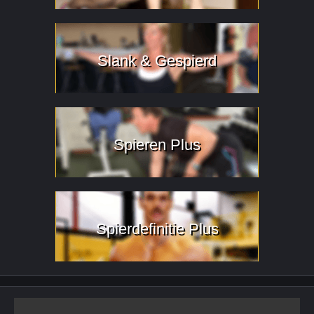
Slank & Gespierd
Spieren Plus
Spierdefinitie Plus