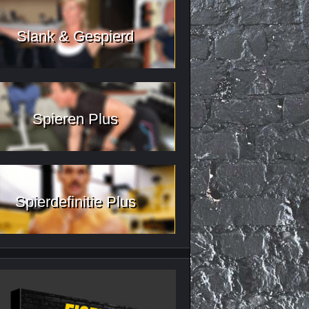
Slank & Gespierd
Spieren Plus
Spierdefinitie Plus