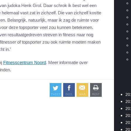
 van judoka Henk Grol. Daar schrok ik best wel een
 helemaal vast zat in zichzelf. Die van zichzelf kostte
en. Belangrijk, natuurlijk, maar ik zag de ruimte voor
ga voor deze topsporter veel zou kunnen betekenen.
ven resultaatgedreven streven in fitness naar nog
 fitnesser of topsporter zou ook ruimte moeten maken
ht in.’
ij
Fitnesscentrum Noord
. Meer informatie over
vinden.
20
20
20
20
20
20