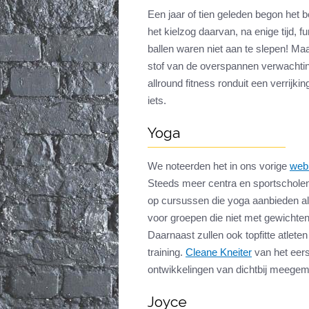
Een jaar of tien geleden begon het beg
het kielzog daarvan, na enige tijd, fun
ballen waren niet aan te slepen! Ma
stof van de overspannen verwachti
allround fitness ronduit een verrijki
iets.
Yoga
We noteerden het in ons vorige
web
Steeds meer centra en sportscholen
op cursussen die yoga aanbieden al
voor groepen die niet met gewichte
Daarnaast zullen ook topfitte atlet
training.
Cleane Kneiter
van het eers
ontwikkelingen van dichtbij meegem
Joyce