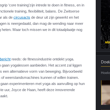
rip ‘core training’zijn intrede te doen in fitness, en in
Cardiotraining
Nutriënt Timing
ctionele training, flexibiliteit, balans. De Zwitserse
Hartslag en intensiteit
Voedingsfouten top 5
ar als de
circusacts
de deur uit zijn gewerkt en het
Combi van cardio en kracht
Veel gestelde vragen
ngen is neergedaald, dan mag de wending naar meer
Trainingsfouten top 10
ng heten. Maar toch missen we in dit totaalplaatje nog
Veel gestelde vragen
bericht
reeds: de fitnessindustrie ontdekt yoga.
Doel
 gaan yogalessen aanbieden. Het accent zal liggen
s een alternatieve vorm van beweging. Bijvoorbeeld
Hoeks
n of weerstandsmachines kunnen of willen trainen.
en gaan experimenteren met yoga als aanvulling op hun
te uur, Joyce de Haan, heeft deze innoverende
aakt.