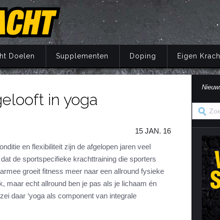
ht Doelen
Supplementen
Doping
Eigen Krach
Nieuw
elooft in yoga
Trainingsprincipes
Principes
Belang van voeding
Wat is doping?
Principes
Eigen Kracht Fi
Ove
S
A
Krachttraining
Training
Energie
Doping en de wet
Training
Her
Pr
15 JAN. 16
Krachtoefeningen Benen
Voeding
Eiwitten
Nuchtere feiten over doping
Voeding
Ve
S
n
Krachtoefeningen Armen
Supplementen
Koolhydraten
Veel gestelde vragen
Supplementen
ditie en flexibiliteit zijn de afgelopen jaren veel
i
 dat de sportspecifieke krachttraining die sporters
Krachtoefeningen Borst
Herstel
Vetten
Herstel
in
armee groeit fitness meer naar een allround fysieke
Krachtoefeningen Buik
Mentaal
Vocht
Mentaal
jk, maar echt allround ben je pas als je lichaam én
ma
Krachtoefeningen Billen
Jaarprogramma
Vezels
Jaarprogramma
zei daar ‘yoga als component van integrale
Krachtoefeningen Rug
Vitaminen
Krachtoefeningen Schouders
Mineralen