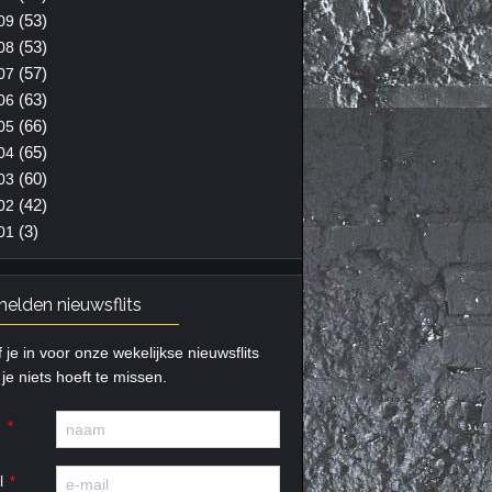
(53)
09
(53)
08
(57)
07
(63)
06
(66)
05
(65)
04
(60)
03
(42)
02
(3)
01
elden nieuwsflits
f je in voor onze wekelijkse nieuwsflits
je niets hoeft te missen.
m
l