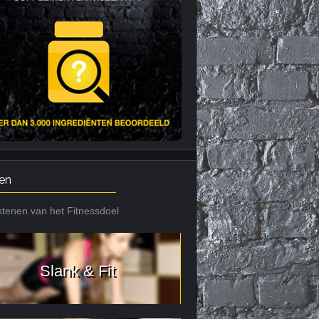
Nieuws archief
Citrus Aurantium
Tribulus Terrestris
Vitaminen en
mineralen
Weight Gainers
en
tenen van het Fitnessdoel
Slank & Fit