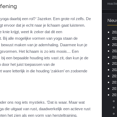
reacti
efening
oga daarbij een rol? ‘Jazeker. Een grote rol zelfs. De
Nieu
 ervoor dat je echt naar je lichaam gaat luisteren.
 knie krijgt, weet ik zeker dat dit een
20
. Bij alle mogelijke vormen van yoga staan de
20
20
e bewust maken van je ademhaling. Daarmee kun je
20
ningsvormen. Het lichaam is zo iets moois… Een
20
 bij een bepaalde houding iets vast zit, dan kun je de
20
n door het juist toepassen van de
20
 ware letterlijk in die houding ‘zakken’ en zodoende
20
20
20
20
der ons nog iets mystieks. ‘Dat is waar. Maar wat
oga die uitgaat van rust, daadwerkelijk een actieve rust
ten het zien als een vorm van hersteltraining.