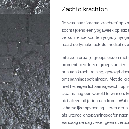
Zachte krachten
Je was naar ‘zachte krachten’ op zoe
zocht tijdens een yogaweek op Ibiz
verschillende soorten yoga, yinyoga,
naast de fysieke ook de meditatiev
Intussen draai je groepslessen met y
moment bied ik een groep van tien m
minuten krachttraining, gevolgd door 
ontspanningsoefeningen. Met de krac
met het eigen lichaamsgewicht opnie
Daar is nog een wereld te winnen. E
niet alleen uit je lichaam komt. Wat
lichamelijke opvoeding. Leren om pu
afsluitende ontspanningsoefeningen 
Vandaag de dag zeker geen overbod