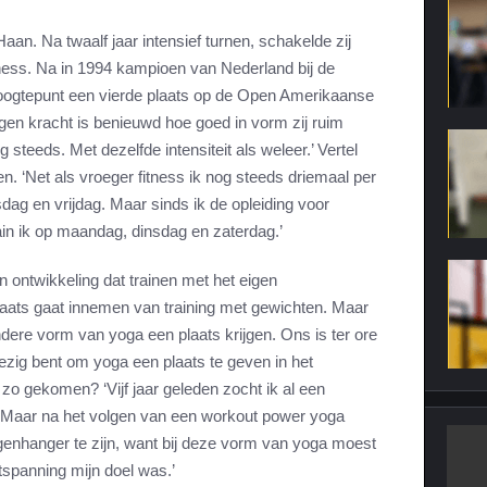
Haan. Na twaalf jaar intensief turnen, schakelde zij
tness. Na in 1994 kampioen van Nederland bij de
oogtepunt een vierde plaats op de Open Amerikaanse
n kracht is benieuwd hoe goed in vorm zij ruim
nog steeds. Met dezelfde intensiteit als weleer.’ Vertel
en. ‘Net als vroeger fitness ik nog steeds driemaal per
ag en vrijdag. Maar sinds ik de opleiding voor
ain ik op maandag, dinsdag en zaterdag.’
n ontwikkeling dat trainen met het eigen
aats gaat innemen van training met gewichten. Maar
ndere vorm van yoga een plaats krijgen. Ons is ter ore
 bezig bent om yoga een plaats te geven in het
t zo gekomen? ‘Vijf jaar geleden zocht ik al een
. Maar na het volgen van een workout power yoga
egenhanger te zijn, want bij deze vorm van yoga moest
tspanning mijn doel was.’