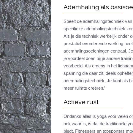
Ademhaling als basiso
Speelt de ademhalingstechniek van y
specifieke ademhalingstechniek zorgt
Als je die techniek werkelijk onder de
prestatiebevorderende werking heeft
ademhalingsoefeningen centraal. J
je voordeel doen bij je andere trai
voorbeeld. Als ergens in het lichaam
spanning die daar zit, deels opheffe
ademhalingstechniek, Je kunt als het
meer ruimte creëren.’
Actieve rust
Ondanks alles is yoga voor velen on
ook waar is, is dat de traditionele y
biedt. Fitnessers en topsporters moe