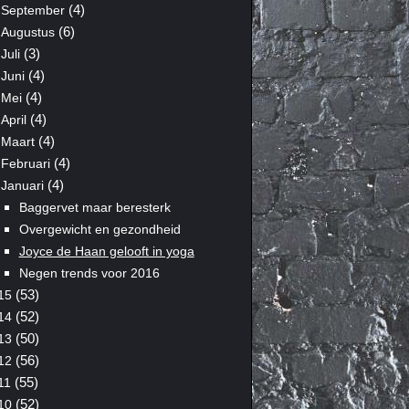
(4)
September
(6)
Augustus
(3)
Juli
(4)
Juni
(4)
Mei
(4)
April
(4)
Maart
(4)
Februari
(4)
Januari
Baggervet maar beresterk
Overgewicht en gezondheid
Joyce de Haan gelooft in yoga
Negen trends voor 2016
(53)
15
(52)
14
(50)
13
(56)
12
(55)
11
(52)
10