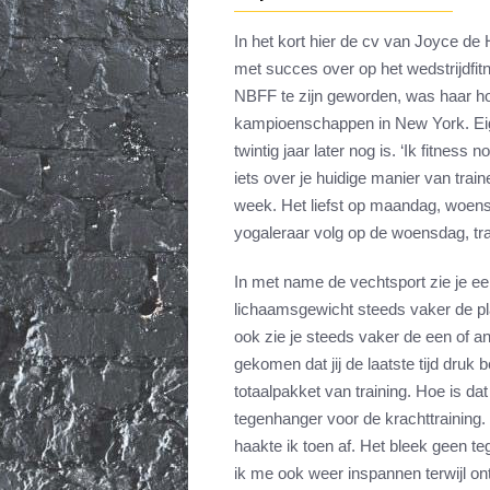
In het kort hier de cv van Joyce de 
met succes over op het wedstrijdfi
NBFF te zijn geworden, was haar h
kampioenschappen in New York. Eige
twintig jaar later nog is. ‘Ik fitness 
iets over je huidige manier van train
week. Het liefst op maandag, woensd
yogaleraar volg op de woensdag, tr
In met name de vechtsport zie je ee
lichaamsgewicht steeds vaker de pl
ook zie je steeds vaker de een of a
gekomen dat jij de laatste tijd druk
totaalpakket van training. Hoe is da
tegenhanger voor de krachttraining
haakte ik toen af. Het bleek geen t
ik me ook weer inspannen terwijl on