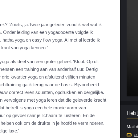
k? ‘Zoiets, ja.Twee jaar geleden vond ik wel wat ik
a. Onder leiding van een yogadocente volgde ik
 hatha yoga en easy flow yoga. Al met al leerde ik
e kant van yoga kennen.’
oga als deel van een groter geheel. ‘Klopt. Op dit
ensen een training aan van anderhalf uur. Dertig
drie kwartier yoga en afsluitend vijftien minuten
httraining ga ik terug naar de basis. Bijvoorbeeld
uw correct leren squatten, opdrukken en dergelijke.
n vervolgens met yoga leren dat die geleverde kracht
 dat betreft is yoga een hele mooie vorm van
Heb 
ur op gevoel naar je lichaam te luisteren. En de
helpen ook om de drukte in je hoofd te verminderen.
Mail d
ige luxe.’
do