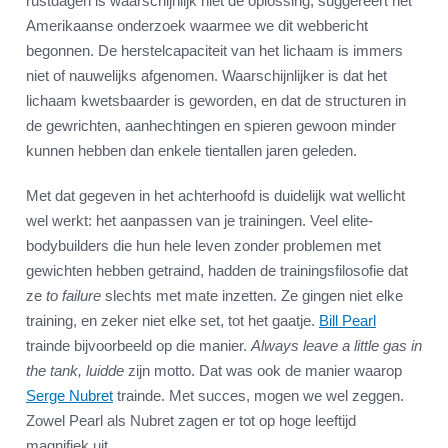
rustdagen is waarschijnlijk niet de oplossing, suggereert het
Amerikaanse onderzoek waarmee we dit webbericht
begonnen. De herstelcapaciteit van het lichaam is immers
niet of nauwelijks afgenomen. Waarschijnlijker is dat het
lichaam kwetsbaarder is geworden, en dat de structuren in
de gewrichten, aanhechtingen en spieren gewoon minder
kunnen hebben dan enkele tientallen jaren geleden.
Met dat gegeven in het achterhoofd is duidelijk wat wellicht
wel werkt: het aanpassen van je trainingen. Veel elite-
bodybuilders die hun hele leven zonder problemen met
gewichten hebben getraind, hadden de trainingsfilosofie dat
ze
to failure
slechts met mate inzetten. Ze gingen niet elke
training, en zeker niet elke set, tot het gaatje.
Bill Pearl
trainde bijvoorbeeld op die manier.
Always leave a little gas in
the tank, luidde
zijn motto. Dat was ook de manier waarop
Serge Nubret
trainde. Met succes, mogen we wel zeggen.
Zowel Pearl als Nubret zagen er tot op hoge leeftijd
magnifiek uit.