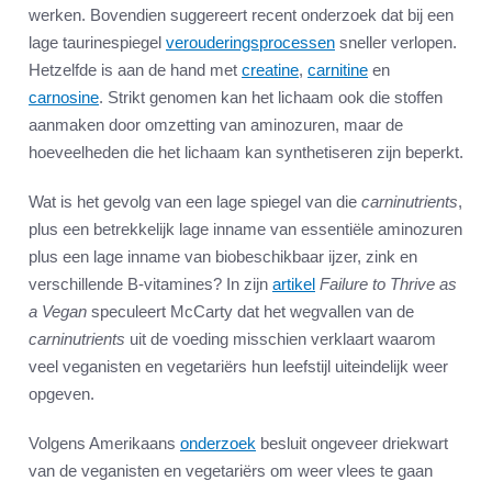
werken. Bovendien suggereert recent onderzoek dat bij een
lage taurinespiegel
verouderingsprocessen
sneller verlopen.
Hetzelfde is aan de hand met
creatine
,
carnitine
en
carnosine
. Strikt genomen kan het lichaam ook die stoffen
aanmaken door omzetting van aminozuren, maar de
hoeveelheden die het lichaam kan synthetiseren zijn beperkt.
Wat is het gevolg van een lage spiegel van die
carninutrients
,
plus een betrekkelijk lage inname van essentiële aminozuren
plus een lage inname van biobeschikbaar ijzer, zink en
verschillende B-vitamines? In zijn
artikel
Failure to Thrive as
a Vegan
speculeert McCarty dat het wegvallen van de
carninutrients
uit de voeding misschien verklaart waarom
veel veganisten en vegetariërs hun leefstijl uiteindelijk weer
opgeven.
Volgens Amerikaans
onderzoek
besluit ongeveer driekwart
van de veganisten en vegetariërs om weer vlees te gaan