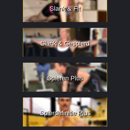
Slank & Fit
Slank & Gespierd
Spieren Plus
Spierdefinitie Plus