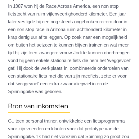
In 1987 won hij de Race Across America, een non stop
fietstocht van ruim vijfenveertighonderd kilometer. Een jaar
later vestigde hij een nog steeds ongebroken record door in
een non stop race in Arizona ruim achthonderd kilometer in
krap dertig uur af te leggen. Op zoek naar een mogelijkheid
om buiten het seizoen te kunnen blijven trainen en wat meer
tijd bij zijn toen zwangere vrouw Jodi te kunnen doorbrengen,
vond hij geen enkele stationaire fiets die hem het ‘weggevoel’
gaf. Hij dook de werkplaats in, combineerde onderdelen van
een stationaire fiets met die van zijn racefiets, zette er voor
dat ‘weggevoel’ een extra zwaar vliegwiel in en de
Spinningbike was geboren.
Bron van inkomsten
G., toen personal trainer, ontwikkelde een fietsprogramma
voor zijn vrienden en klanten voor dat prototype van de
Spinningbike. ‘Ik had niet voorzien dat Spinning zo groot zou