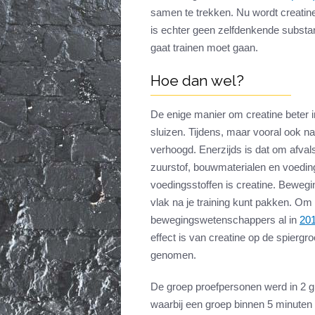
samen te trekken. Nu wordt creatin
is echter geen zelfdenkende substant
gaat trainen moet gaan.
Hoe dan wel?
De enige manier om creatine beter in
sluizen. Tijdens, maar vooral ook na 
verhoogd. Enerzijds is dat om afvals
zuurstof, bouwmaterialen en voeding
voedingsstoffen is creatine. Beweg
vlak na je training kunt pakken. Om
bewegingswetenschappers al in
20
effect is van creatine op de spiergro
genomen.
De groep proefpersonen werd in 2 g
waarbij een groep binnen 5 minuten 