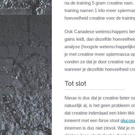
na de training 5 gram creatine nam. 
training namen 1 kilo meer spierma
hoeveelheid creatine voor de traini
Ook Canadese wetenschappers bev
gains leidt, dan dezelfde hoeveelhei
analyse (hoogste wetenschappelijke 
je met creatine meer spiermassa op
vonden ze dat je door creatine na 
wanneer je dezelfde hoeveelheid cre
Tot slot
Nieuw is dus dat je creatine beter n
natuurlijk al, is het geen probleem om
dat creatine inderdaad een klein tikk
inneemt met een
f
orse stoot
glucos
innemen is dus niet zinvol. Wat je mi