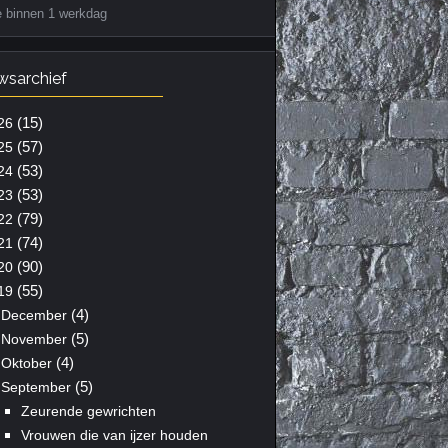
e binnen 1 werkdag
wsarchief
(15)
26
(57)
25
(53)
24
(53)
23
(79)
22
(74)
21
(90)
20
(55)
19
(4)
December
(5)
November
(4)
Oktober
(5)
September
Zeurende gewrichten
Vrouwen die van ijzer houden