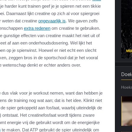
e harder kunt trainen geef je je spieren net een tikkie
Cardiotraining
Nutriënt Timing
i. Daarnaast lijkt creatine op zich al voor spiergroei
Hartslag en intensiteit
Voedingsfouten top 5
ar weten dat creatine
ongevaarlijk is
. We gaven zelfs
Combi van cardio en kracht
Veel gestelde vragen
igenschappen
extra redenen
om creatine te gebruiken.
Trainingsfouten top 10
e gunstige effecten van creatine maakt het niet uit of
eet af aan een onderhoudsdosering. Wel lijkt het
Veel gestelde vragen
 op je spierwinst. Hoewel er niet echt een slecht
n, zeggen bros in de sportschool dat je het vooral
De wetenschap denkt er echter anders over.
Doel
Hoeks
e dus vlak voor je workout nemen, want dan hebben je
ens de training nog wat aan; dat is het idee. Klinkt niet
de spier gekoppeld aan fosfaat, waarbij uiteindelijk de
) ontstaat. Het creatinefosfaat wordt tijdens zware
komt energie vrij die gebruikt wordt om de energierijke
)
te maken. Dat ATP gebruikt de spier uiteindelijk om