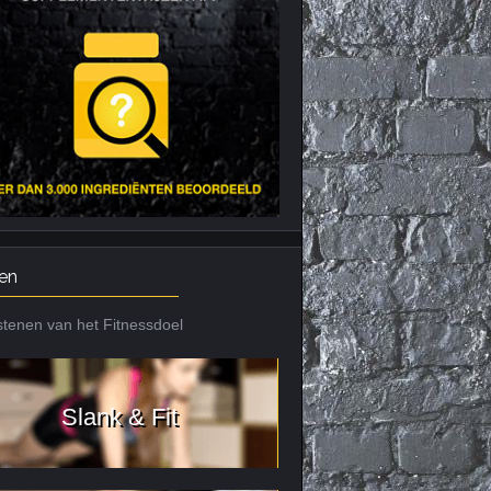
Nieuws archief
Citrus Aurantium
Tribulus Terrestris
Vitaminen en
mineralen
Weight Gainers
en
tenen van het Fitnessdoel
Slank & Fit