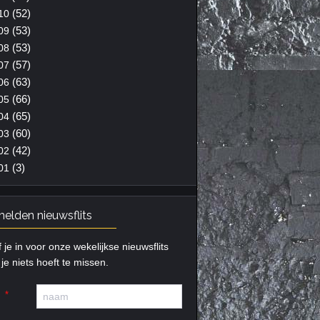
(52)
10
(53)
09
(53)
08
(57)
07
(63)
06
(66)
05
(65)
04
(60)
03
(42)
02
(3)
01
elden nieuwsflits
f je in voor onze wekelijkse nieuwsflits
je niets hoeft te missen.
m