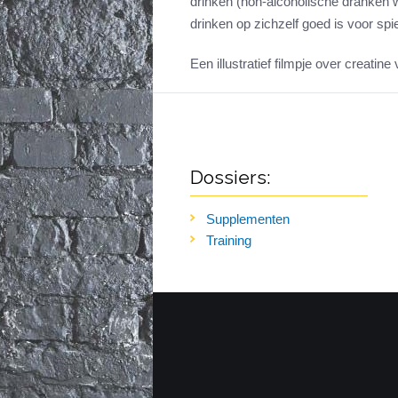
drinken (non-alcoholische dranken w
drinken op zichzelf goed is voor spi
Een illustratief filmpje over creatine 
Dossiers:
Supplementen
Training