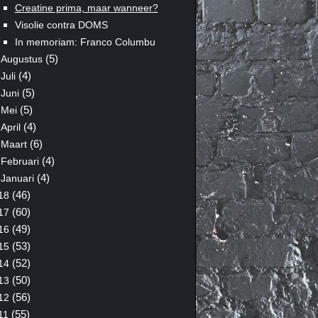
Creatine prima, maar wanneer?
Visolie contra DOMS
In memoriam: Franco Columbu
(5)
Augustus
(4)
Juli
(5)
Juni
(5)
Mei
(4)
April
(6)
Maart
(4)
Februari
(4)
Januari
(46)
18
(60)
17
(49)
16
(53)
15
(52)
14
(50)
13
(56)
12
(55)
11