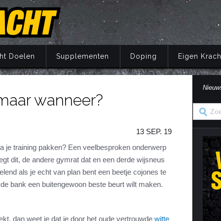
ht Doelen
Supplementen
Doping
Eigen Krach
Nieuw
 maar wanneer?
Trainingsprincipes
Principes
Belang van voeding
Wat is doping?
Principes
Eigen Kracht Fi
Ove
S
A
Krachttraining
Training
Energie
Doping en de wet
Training
Her
Pr
13 SEP. 19
Krachtoefeningen Benen
Voeding
Eiwitten
Nuchtere feiten over doping
Voeding
Ve
S
n
Krachtoefeningen Armen
Supplementen
Koolhydraten
Veel gestelde vragen
Supplementen
f na je training pakken? Een veelbesproken onderwerp
i
egt dit, de andere gymrat dat en een derde wijsneus
Krachtoefeningen Borst
Herstel
Vetten
Herstel
in
lend als je echt van plan bent een beetje cojones te
Krachtoefeningen Buik
Mentaal
Vocht
Mentaal
op de bank een buitengewoon beste beurt wilt maken.
ma
Krachtoefeningen Billen
Jaarprogramma
Vezels
Jaarprogramma
Krachtoefeningen Rug
Vitaminen
ekt, dan weet je dat je door het oude vertrouwde
witte
Krachtoefeningen Schouders
Mineralen