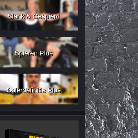
Slank & Gespierd
Spieren Plus
Spierdefinitie Plus