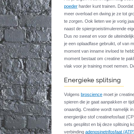
poeder
harder kunt trainen. Doordat j
meer overload en dwing je ze tot groe
te zorgen. Ook lieten we je vorig ja
naast de spiergroeistimulerende e
Dus
no sweat
en voor de uiteindelijk
je een oplaadfase gebruikt, of van m
moment van inname invloed te hebben
moment bestaat om creatine te pakke
vlak voor je training moet nemen. 
Energieke splitsing
Volgens
broscience
moet je creatin
spieren die je gaat aanpakken er tijd
onaardig. Creatine wordt namelijk in 
energierijke stof creatinefosfaat (CP
sets gesplitst en bij deze splitsing 
verbinding
adenosinetrifosfaat (ATP