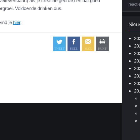
elteverstaan) als je creatine gebruikt en dat goed
reacti
ergroei. Voldoende drinken dus.
vind je
hier
.
Nieu
20
20
20
20
20
20
20
20