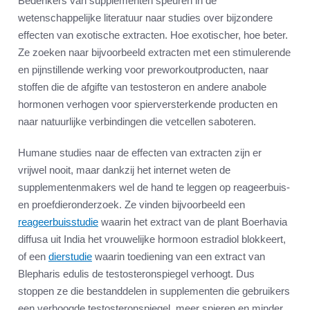
Bedenkers van supplementen speuren in de
wetenschappelijke literatuur naar studies over bijzondere
effecten van exotische extracten. Hoe exotischer, hoe beter.
Ze zoeken naar bijvoorbeeld extracten met een stimulerende
en pijnstillende werking voor preworkoutproducten, naar
stoffen die de afgifte van testosteron en andere anabole
hormonen verhogen voor spierversterkende producten en
naar natuurlijke verbindingen die vetcellen saboteren.
Humane studies naar de effecten van extracten zijn er
vrijwel nooit, maar dankzij het internet weten de
supplementenmakers wel de hand te leggen op reageerbuis-
en proefdieronderzoek. Ze vinden bijvoorbeeld een
reageerbuisstudie
waarin het extract van de plant Boerhavia
diffusa uit India het vrouwelijke hormoon estradiol blokkeert,
of een
dierstudie
waarin toediening van een extract van
Blepharis edulis de testosteronspiegel verhoogt. Dus
stoppen ze die bestanddelen in supplementen die gebruikers
een verhoogde testosteronspiegel, meer spieren en minder