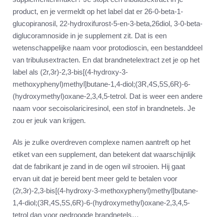
product, en je vermeldt op het label dat er 26-0-beta-1-
glucopiranosil, 22-hydroxifurost-5-en-3-beta,26diol, 3-0-beta-
diglucoramnoside in je supplement zit. Dat is een
wetenschappelijke naam voor protodioscin, een bestanddeel
van tribulusextracten. En dat brandnetelextract zet je op het
label als (2r,3r)-2,3-bis[(4-hydroxy-3-
methoxyphenyl)methyl]butane-1,4-diol;(3R,4S,5S,6R)-6-
(hydroxymethyl)oxane-2,3,4,5-tetrol. Dat is weer een andere
naam voor secoisolariciresinol, een stof in brandnetels. Je
zou er jeuk van krijgen.
Als je zulke overdreven complexe namen aantreft op het
etiket van een supplement, dan betekent dat waarschijnlijk
dat de fabrikant je zand in de ogen wil strooien. Hij gaat
ervan uit dat je bereid bent meer geld te betalen voor
(2r,3r)-2,3-bis[(4-hydroxy-3-methoxyphenyl)methyl]butane-
1,4-diol;(3R,4S,5S,6R)-6-(hydroxymethyl)oxane-2,3,4,5-
tetrol dan voor gedroogde brandnetels…