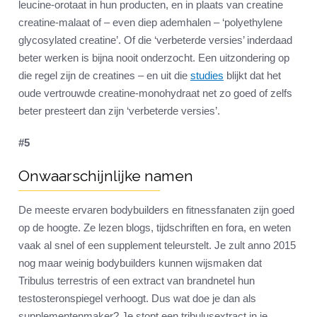
leucine-orotaat in hun producten, en in plaats van creatine
creatine-malaat of – even diep ademhalen – ‘polyethylene
glycosylated creatine’. Of die ‘verbeterde versies’ inderdaad
beter werken is bijna nooit onderzocht. Een uitzondering op
die regel zijn de creatines – en uit die
studies
blijkt dat het
oude vertrouwde creatine-monohydraat net zo goed of zelfs
beter presteert dan zijn ‘verbeterde versies’.
#5
Onwaarschijnlijke namen
De meeste ervaren bodybuilders en fitnessfanaten zijn goed
op de hoogte. Ze lezen blogs, tijdschriften en fora, en weten
vaak al snel of een supplement teleurstelt. Je zult anno 2015
nog maar weinig bodybuilders kunnen wijsmaken dat
Tribulus terrestris of een extract van brandnetel hun
testosteronspiegel verhoogt. Dus wat doe je dan als
supplementenmaker? Je stopt een tribulusextract in je