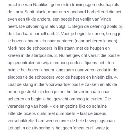
machine van Nautilus, geen extra trainingsgereedschap als
de Larry Scott plank, maar een standaard barbell curl die net
even een tikkie anders, een beetje het venijn van Vince
heeft. De uitvoering is als volgt: 1. Begin de oefening zoals bij
de standaard barbell curl. 2. Voor je begint te curlen, breng je
je bovenlichaam iets naar achteren (naar achteren leunen).
Merk hoe de schouders in lijn staan met de heupen en
knieën in de startpositie. 3. Nu het gewicht vanuit die positie
op gecontroleerde wijze omhoog curlen. Tijdens het tillen
buig je het bovenlichaam langzaam naar voren zodat in de
eindpositie de schouders voor de heupen en knieën zijn. 4.
Laat de stang in die ‘voorwaartse’ positie zakken en als de
armen gestrekt zijn leun je met het bovenlichaam naar
achteren en begin je het gewicht omhoog te curlen. Die
verandering van hoek – die enigszins lijkt op schuine
zittende biceps curls met dumbbells – laat de biceps
verschrikkelijk hard werken over de hele bewegingsbaan.
Let op! In de uitvoering is het geen ‘cheat curl’, waar je