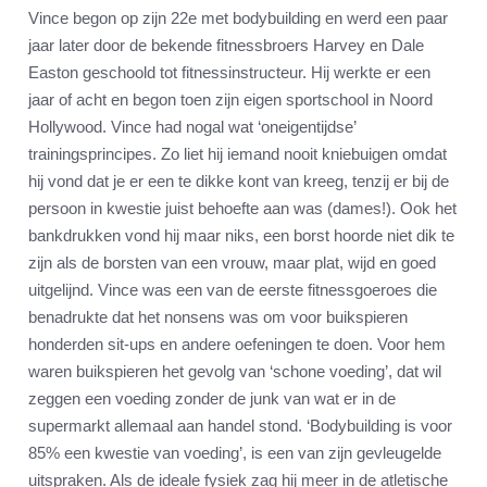
Vince begon op zijn 22e met bodybuilding en werd een paar
jaar later door de bekende fitnessbroers Harvey en Dale
Easton geschoold tot fitnessinstructeur. Hij werkte er een
jaar of acht en begon toen zijn eigen sportschool in Noord
Hollywood. Vince had nogal wat ‘oneigentijdse’
trainingsprincipes. Zo liet hij iemand nooit kniebuigen omdat
hij vond dat je er een te dikke kont van kreeg, tenzij er bij de
persoon in kwestie juist behoefte aan was (dames!). Ook het
bankdrukken vond hij maar niks, een borst hoorde niet dik te
zijn als de borsten van een vrouw, maar plat, wijd en goed
uitgelijnd. Vince was een van de eerste fitnessgoeroes die
benadrukte dat het nonsens was om voor buikspieren
honderden sit-ups en andere oefeningen te doen. Voor hem
waren buikspieren het gevolg van ‘schone voeding’, dat wil
zeggen een voeding zonder de junk van wat er in de
supermarkt allemaal aan handel stond. ‘Bodybuilding is voor
85% een kwestie van voeding’, is een van zijn gevleugelde
uitspraken. Als de ideale fysiek zag hij meer in de atletische