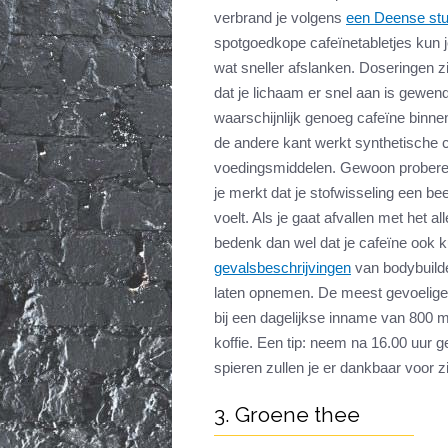
verbrand je volgens
een Deense stu
spotgoedkope cafeïnetabletjes kun je
wat sneller afslanken. Doseringen z
dat je lichaam er snel aan is gewend,
waarschijnlijk genoeg cafeïne binn
de andere kant werkt synthetische c
voedingsmiddelen. Gewoon proberen
je merkt dat je stofwisseling een b
voelt. Als je gaat afvallen met het
bedenk dan wel dat je cafeïne ook ku
gevalsbeschrijvingen
van bodybuilde
laten opnemen. De meest gevoelige 
bij een dagelijkse inname van 800 m
koffie. Een tip: neem na 16.00 uur g
spieren zullen je er dankbaar voor zi
3. Groene thee