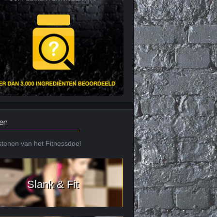
Nieuws archief
Citrus Aurantium
Tribulus Terrestris
Vitaminen en
mineralen
Weight Gainers
en
tenen van het Fitnessdoel
Slank & Fit