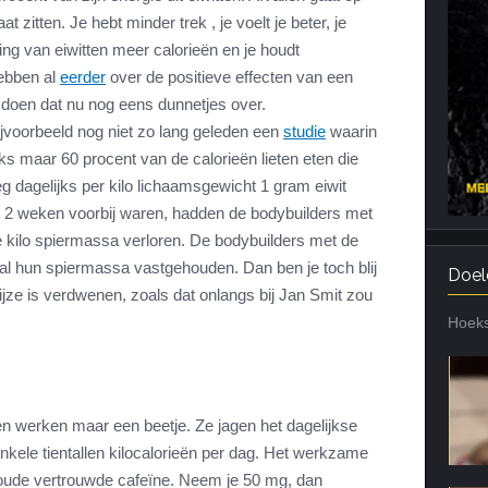
t zitten. Je hebt minder trek , je voelt je beter, je
Cardiotraining
Nutriënt Timing
ng van eiwitten meer calorieën en je houdt
Hartslag en intensiteit
Voedingsfouten top 5
ebben al
eerder
over de positieve effecten van een
Combi van cardio en kracht
Veel gestelde vragen
doen dat nu nog eens dunnetjes over.
Trainingsfouten top 10
jvoorbeeld nog niet zo lang geleden een
studie
waarin
jks maar 60 procent van de calorieën lieten eten die
Veel gestelde vragen
 dagelijks per kilo lichaamsgewicht 1 gram eiwit
r 2 weken voorbij waren, hadden de bodybuilders met
kilo spiermassa verloren. De bodybuilders met de
al hun spiermassa vastgehouden. Dan ben je toch blij
Doel
ijze is verdwenen, zoals dat onlangs bij Jan Smit zou
Hoeks
 werken maar een beetje. Ze jagen het dagelijkse
kele tientallen kilocalorieën per dag. Het werkzame
t oude vertrouwde cafeïne. Neem je 50 mg, dan