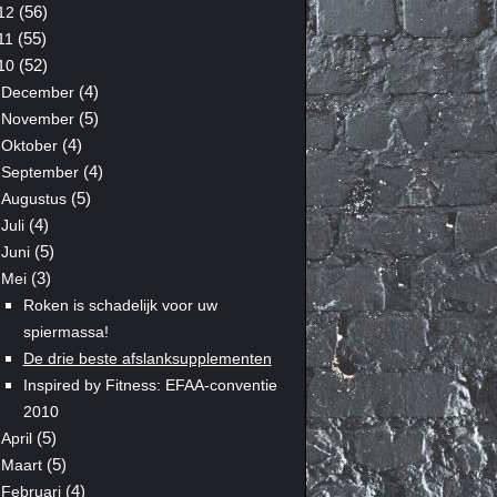
(56)
12
(55)
11
(52)
10
(4)
December
(5)
November
(4)
Oktober
(4)
September
(5)
Augustus
(4)
Juli
(5)
Juni
(3)
Mei
Roken is schadelijk voor uw
spiermassa!
De drie beste afslanksupplementen
Inspired by Fitness: EFAA-conventie
2010
(5)
April
(5)
Maart
(4)
Februari