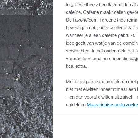
In groene thee zitten flavonoïden 
cafeïne. Cafeïne maakt cellen gevo
De flavonoïden in groene thee remm
bevestigen dat je iets sneller afval
wanneer je alleen cafeïne gebruikt
idee geeft van wat je van de combi
verwachten. In dat onderzoek, dat 
verbrandden proefpersonen die dag
kcal extra.
Mocht je gaan experimenteren met g
niet met eiwitten inneemt maar een kl
– en dan vooral eiwitten uit zuivel –
ontdekten
Maastrichtse onderzoeke