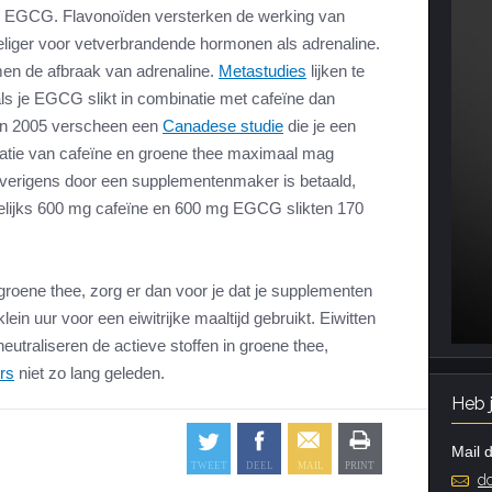
als EGCG. Flavonoïden versterken de werking van
eliger voor vetverbrandende hormonen als adrenaline.
en de afbraak van adrenaline.
Metastudies
lijken te
t als je EGCG slikt in combinatie met cafeïne dan
. In 2005 verscheen een
Canadese studie
die je een
natie van cafeïne en groene thee maximaal mag
overigens door een supplementenmaker is betaald,
elijks 600 mg cafeïne en 600 mg EGCG slikten 170
roene thee, zorg er dan voor je dat je supplementen
ein uur voor een eiwitrijke maaltijd gebruikt. Eiwitten
 neutraliseren de actieve stoffen in groene thee,
rs
niet zo lang geleden.
Heb 
Mail d
do