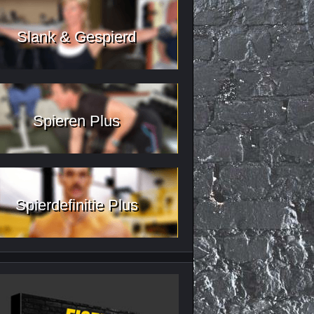
Slank & Gespierd
Spieren Plus
Spierdefinitie Plus