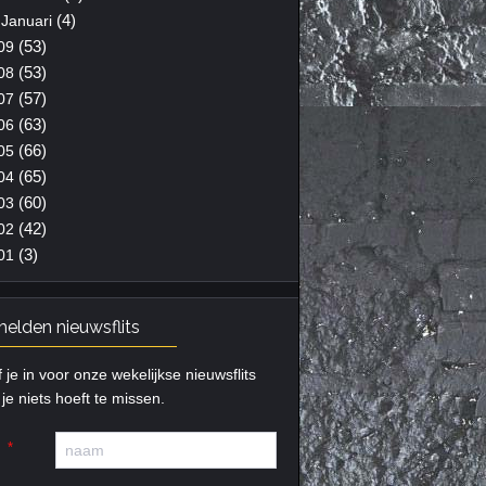
(4)
Januari
(53)
09
(53)
08
(57)
07
(63)
06
(66)
05
(65)
04
(60)
03
(42)
02
(3)
01
elden nieuwsflits
f je in voor onze wekelijkse nieuwsflits
je niets hoeft te missen.
m