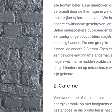
alle fronten beter als je daarboven gaa
verbrandt door de thermogene werki
makkelijker spiermassa vast. We h
hogere eiwitinname geschreven, en 
Britse onderzoekers publiceerden bi
ze twintig jonge bodybuilders dageli
ze nodig hadden. De ene groep kreeg
binnen, de andere 2.3 gram. Toen e
een gewone eiwitinname anderhalve 
hoge eiwitinname hadden praktisch 
dat je blender niet op miraculeuze w
zijn gebeurd.
2. Cafeïne
Veel werkzame afslanksupplementen
energieverbruik op met hoogstens en
bestanddeel in die producten is he