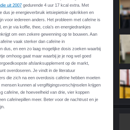
die uit 2007
gedurende 4 uur 17 kcal extra. Met
 dus je energieverbruik ietsiepietsie opkrikken en
ijn voor iedereen anders. Het probleem met cafeïne is
 en je via koffie, thee, cola’s en energiedrankjes
enkrijgt om een zekere gewenning op te bouwen. Aan
afeïne vaak sterker dan cafeïne in
 dus, en een zo laag mogelijke dosis zoeken waarbij
eetje omhoog gaat maar waarbij je je nog wel goed
 allergoedkoopste afslanksupplement op de markt,
nt overdoseren. Je vindt in de literatuur
rs die zich na een overdosis cafeïne hebben moeten
mensen kunnen al vergiftigingsverschijnselen krijgen
g cafeïne, de hoeveelheid van drie, vier koppen
een cafeïnepillen meer. Beter voor de nachtrust en je
jn.