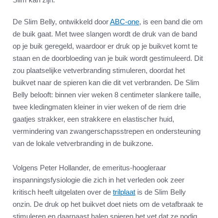
De Slim Belly, ontwikkeld door
ABC-one
, is een band die om
de buik gaat. Met twee slangen wordt de druk van de band
op je buik geregeld, waardoor er druk op je buikvet komt te
staan en de doorbloeding van je buik wordt gestimuleerd. Dit
zou plaatselijke vetverbranding stimuleren, doordat het
buikvet naar de spieren kan die dit vet verbranden. De Slim
Belly belooft: binnen vier weken 8 centimeter slankere taille,
twee kledingmaten kleiner in vier weken of de riem drie
gaatjes strakker, een strakkere en elastischer huid,
vermindering van zwangerschapsstrepen en ondersteuning
van de lokale vetverbranding in de buikzone.
Volgens Peter Hollander, de emeritus-hoogleraar
inspanningsfysiologie die zich in het verleden ook zeer
kritisch heeft uitgelaten over de
trilplaat
is de Slim Belly
onzin. De druk op het buikvet doet niets om de vetafbraak te
stimuleren en daarnaast halen spieren het vet dat ze nodig