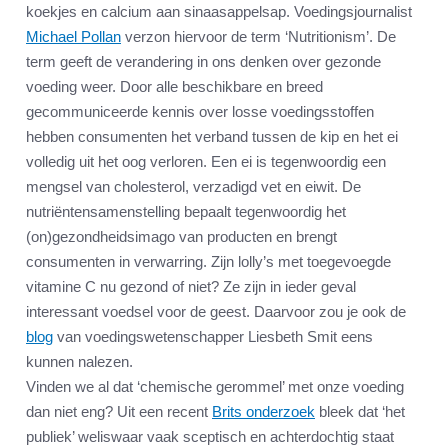
koekjes en calcium aan sinaasappelsap. Voedingsjournalist
Michael Pollan
verzon hiervoor de term ‘Nutritionism’. De
term geeft de verandering in ons denken over gezonde
voeding weer. Door alle beschikbare en breed
gecommuniceerde kennis over losse voedingsstoffen
hebben consumenten het verband tussen de kip en het ei
volledig uit het oog verloren. Een ei is tegenwoordig een
mengsel van cholesterol, verzadigd vet en eiwit. De
nutriëntensamenstelling bepaalt tegenwoordig het
(on)gezondheidsimago van producten en brengt
consumenten in verwarring. Zijn lolly’s met toegevoegde
vitamine C nu gezond of niet? Ze zijn in ieder geval
interessant voedsel voor de geest. Daarvoor zou je ook de
blog
van voedingswetenschapper Liesbeth Smit eens
kunnen nalezen.
Vinden we al dat ‘chemische gerommel’ met onze voeding
dan niet eng? Uit een recent
Brits onderzoek
bleek dat ‘het
publiek’ weliswaar vaak sceptisch en achterdochtig staat