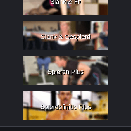
Slank & Fit
Slank & Gespierd
Spieren Plus
Spierdefinitie Plus