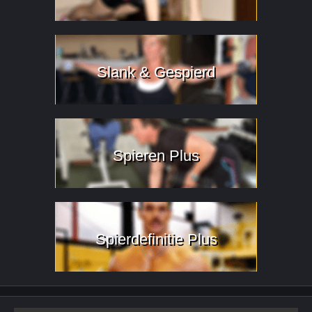
Slank & Gespierd
Spieren Plus
Spierdefinitie Plus