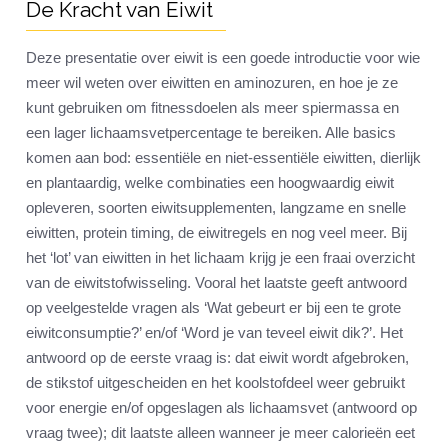
De Kracht van Eiwit
Deze presentatie over eiwit is een goede introductie voor wie
meer wil weten over eiwitten en aminozuren, en hoe je ze
kunt gebruiken om fitnessdoelen als meer spiermassa en
een lager lichaamsvetpercentage te bereiken. Alle basics
komen aan bod: essentiële en niet-essentiële eiwitten, dierlijk
en plantaardig, welke combinaties een hoogwaardig eiwit
opleveren, soorten eiwitsupplementen, langzame en snelle
eiwitten, protein timing, de eiwitregels en nog veel meer. Bij
het ‘lot’ van eiwitten in het lichaam krijg je een fraai overzicht
van de eiwitstofwisseling. Vooral het laatste geeft antwoord
op veelgestelde vragen als ‘Wat gebeurt er bij een te grote
eiwitconsumptie?’ en/of ‘Word je van teveel eiwit dik?’. Het
antwoord op de eerste vraag is: dat eiwit wordt afgebroken,
de stikstof uitgescheiden en het koolstofdeel weer gebruikt
voor energie en/of opgeslagen als lichaamsvet (antwoord op
vraag twee); dit laatste alleen wanneer je meer calorieën eet