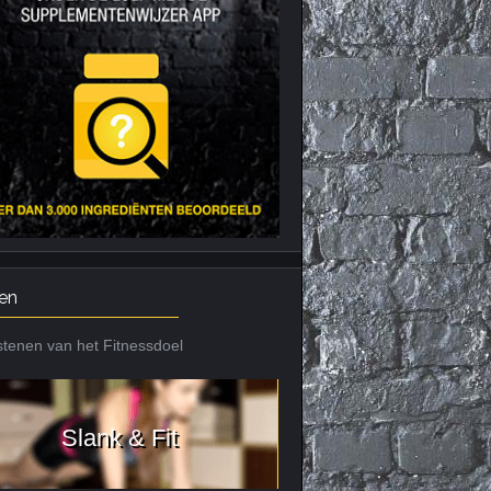
Nieuws archief
Citrus Aurantium
Tribulus Terrestris
Vitaminen en
mineralen
Weight Gainers
en
tenen van het Fitnessdoel
Slank & Fit