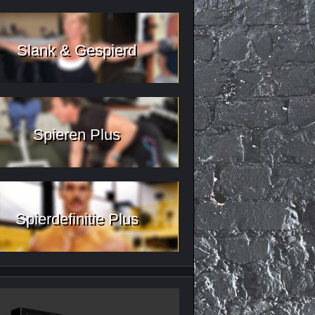
Slank & Gespierd
Spieren Plus
Spierdefinitie Plus