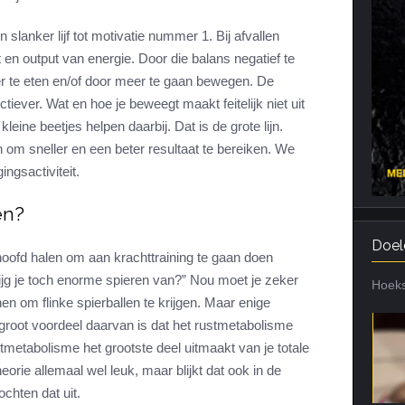
Cardiotraining
Nutriënt Timing
slanker lijf tot motivatie nummer 1. Bij afvallen
Hartslag en intensiteit
Voedingsfouten top 5
 en output van energie. Door die balans negatief te
er te eten en/of door meer te gaan bewegen. De
Combi van cardio en kracht
Veel gestelde vragen
tiever. Wat en hoe je beweegt maakt feitelijk niet uit
Trainingsfouten top 10
kleine beetjes helpen daarbij. Dat is de grote lijn.
Veel gestelde vragen
n om sneller en een beter resultaat te bereiken. We
ngsactiviteit.
en?
Doel
 hoofd halen om aan krachttraining te gaan doen
rijg je toch enorme spieren van?” Nou moet je zeker
Hoeks
nen om flinke spierballen te krijgen. Maar enige
 groot voordeel daarvan is dat het rustmetabolisme
tmetabolisme het grootste deel uitmaakt van je totale
eorie allemaal wel leuk, maar blijkt dat ook in de
chten dat uit.