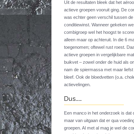
Uit de resultaten bleek dat het aëro
actieve groepen vooruit ging. De con
was echter geen verschil tussen de
conditiewinst. Wanneer gekeken werd
combigroep wel het hoogst te scoren
alleen maar op achteruit. In die 6
toegenomen; oftewel rust roest. Da
actieve groepen in vergelijkbare ma
buikvet – zowel onder de huid als 
nam de spiermassa met maar liefst 5½
bleef. Ook de bloedvetten (o.a. chol
actievelingen.
Dus……
Een manco in het onderzoek is dat d
maar van uitgaan dat er qua voedin
groepen. Al met al mag je wel de co