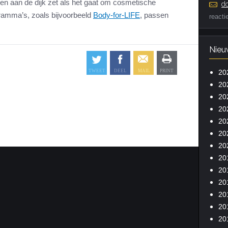
en aan de dijk zet als het gaat om cosmetische
do
gramma’s, zoals bijvoorbeeld
Body-for-LIFE
, passen
reacti
Nieu
20
20
20
20
20
20
20
20
20
20
20
20
20