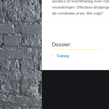
aerobics én krachttraining meer zod
veranderingen. Effectieve afvalpro
die combinatie al toe. Wie volgt?
Dossier:
Training