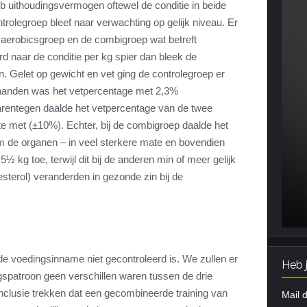
ob uithoudingsvermogen oftewel de conditie in beide
trolegroep bleef naar verwachting op gelijk niveau. Er
 aerobicsgroep en de combigroep wat betreft
 naar de conditie per kg spier dan bleek de
. Gelet op gewicht en vet ging de controlegroep er
 maanden was het vetpercentage met 2,3%
arentegen daalde het vetpercentage van de twee
te met (±10%). Echter, bij de combigroep daalde het
om de organen – in veel sterkere mate en bovendien
 kg toe, terwijl dit bij de anderen min of meer gelijk
esterol) veranderden in gezonde zin bij de
e voedingsinname niet gecontroleerd is. We zullen er
Heb 
gspatroon geen verschillen waren tussen de drie
nclusie trekken dat een gecombineerde training van
Mail d