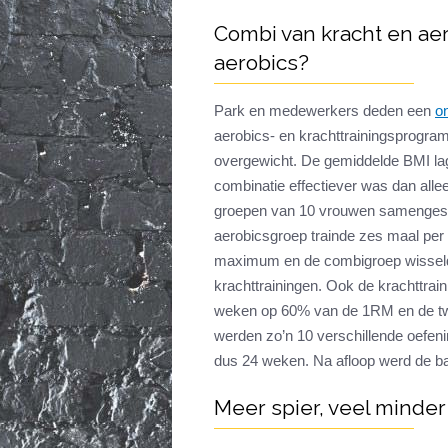
Combi van kracht en aer
aerobics?
Park en medewerkers deden een
o
aerobics- en krachttrainingsprogra
overgewicht. De gemiddelde BMI lag
combinatie effectiever was dan alle
groepen van 10 vrouwen samengeste
aerobicsgroep trainde zes maal pe
maximum en de combigroep wisselde
krachttrainingen. Ook de krachttrai
weken op 60% van de 1RM en de tw
werden zo’n 10 verschillende oefeni
dus 24 weken. Na afloop werd de b
Meer spier, veel minder 