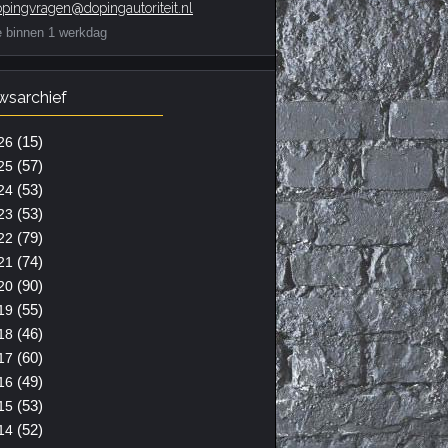
pingvragen@dopingautoriteit.nl
e binnen 1 werkdag
wsarchief
(15)
26
(57)
25
(53)
24
(53)
23
(79)
22
(74)
21
(90)
20
(55)
19
(46)
18
(60)
17
(49)
16
(53)
15
(52)
14