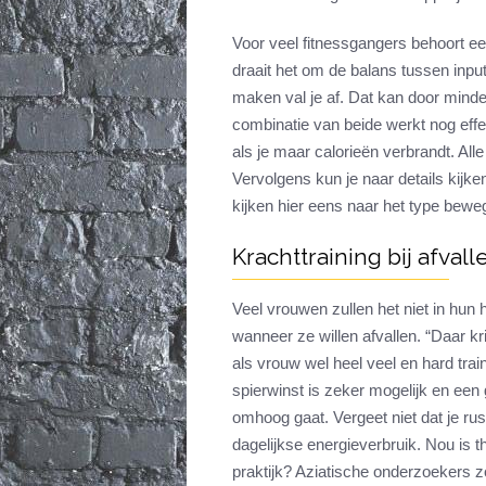
Voor veel fitnessgangers behoort een 
draait het om de balans tussen input
maken val je af. Dat kan door mind
combinatie van beide werkt nog effec
als je maar calorieën verbrandt. Alle 
Vervolgens kun je naar details kijke
kijken hier eens naar het type bewegi
Krachttraining bij afvall
Veel vrouwen zullen het niet in hun
wanneer ze willen afvallen. “Daar k
als vrouw wel heel veel en hard trai
spierwinst is zeker mogelijk en een
omhoog gaat. Vergeet niet dat je rus
dagelijkse energieverbruik. Nou is th
praktijk? Aziatische onderzoekers zo