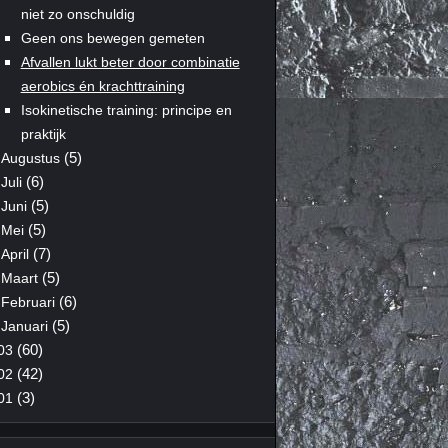
niet zo onschuldig
Geen ons bewegen gemeten
Afvallen lukt beter door combinatie
aerobics én krachttraining
Isokinetische training: principe en
praktijk
(5)
Augustus
(6)
Juli
(5)
Juni
(5)
Mei
(7)
April
(5)
Maart
(6)
Februari
(5)
Januari
(60)
03
(42)
02
(3)
01