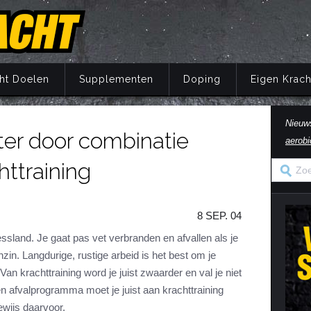
ht Doelen
Supplementen
Doping
Eigen Krach
Nieuw
ter door combinatie
aerobi
Trainingsprincipes
Principes
Belang van voeding
Wat is doping?
Principes
Eigen Kracht Fi
Ove
S
A
httraining
Krachttraining
Training
Energie
Doping en de wet
Training
Her
Pr
Krachtoefeningen Benen
Voeding
Eiwitten
Nuchtere feiten over doping
Voeding
Ve
S
n
Krachtoefeningen Armen
Supplementen
Koolhydraten
Veel gestelde vragen
Supplementen
i
8 SEP. 04
Krachtoefeningen Borst
Herstel
Vetten
Herstel
in
ssland. Je gaat pas vet verbranden en afvallen als je
Krachtoefeningen Buik
Mentaal
Vocht
Mentaal
in. Langdurige, rustige arbeid is het best om je
ma
Krachtoefeningen Billen
Jaarprogramma
Vezels
Jaarprogramma
an krachttraining word je juist zwaarder en val je niet
en afvalprogramma moet je juist aan krachttraining
Krachtoefeningen Rug
Vitaminen
ewijs daarvoor.
Krachtoefeningen Schouders
Mineralen