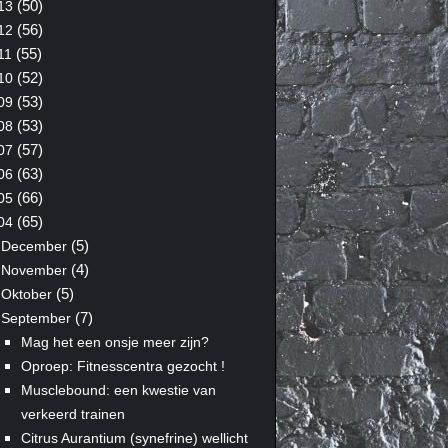
(50)
13
(56)
12
(55)
11
(52)
10
(53)
09
(53)
08
(57)
07
(63)
06
(66)
05
(65)
04
(5)
December
(4)
November
(5)
Oktober
(7)
September
Mag het een onsje meer zijn?
Oproep: Fitnesscentra gezocht !
Musclebound: een kwestie van
verkeerd trainen
Citrus Aurantium (synefrine) wellicht