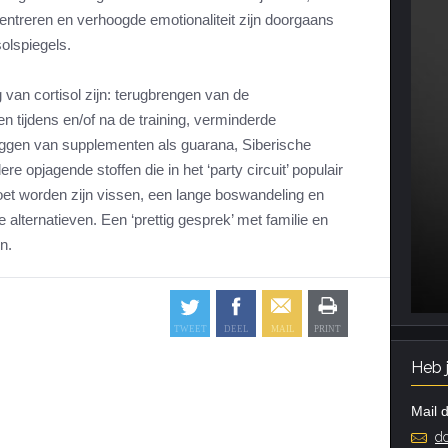
centreren en verhoogde emotionaliteit zijn doorgaans
olspiegels.
 van cortisol zijn: terugbrengen van de
en tijdens en/of na de training, verminderde
liggen van supplementen als guarana, Siberische
e opjagende stoffen die in het ‘party circuit’ populair
moet worden zijn vissen, een lange boswandeling en
lternatieven. Een ‘prettig gesprek’ met familie en
n.
Heb 
Mail d
do