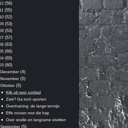
(56)
12
(55)
11
(52)
10
(53)
09
(53)
08
(57)
07
(63)
06
(66)
05
(65)
04
(60)
03
(4)
December
(5)
November
(5)
Oktober
Kijk uit voor cortisol
Ziek? Ga toch sporten
Overtraining: de lange termijn
Effe moven met die hap
Over snelle en langzame eiwitten
(5)
September