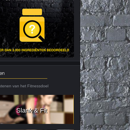
Nieuws archief
Citrus Aurantium
Tribulus Terrestris
Vitaminen en
mineralen
Weight Gainers
en
tenen van het Fitnessdoel
Slank & Fit