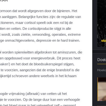
Cardiotraining
Nutriënt Timing
ormoon dat wordt afgegeven door de bijnieren. Het
Hartslag en intensiteit
Voedingsfouten top 5
n aanliggen. Belangrijke functies zijn: de regulatie van
Combi van cardio en kracht
Veel gestelde vragen
tioneren, maar cortisol speelt ook een rol bij de
Trainingsfouten top 10
en en vetten. De cortisolproductie stijgt in alle
t wordt, zoals ziekte, verwonding, operaties, extreme
Veel gestelde vragen
ige onmachtgevoelens, depressie en te hard trainen.
ol worden spiereiwitten afgebroken tot aminozuren, die
en opgebouwd voor energieverbruik. Dit proces heet
Doel
ken’) en het doet de bloedsuikerspiegel stijgen,
e voorzien, aangezien dat de enige brandstof is die
Hoeks
jkertijd schroeven andere weefsels in het lichaam
ogde vrijmaking (afbraak) van vetten uit het
ie te voorzien. Op de lange duur kan een verhoogde
 in het bloed maar in het vetweefsel zelf – gepaard