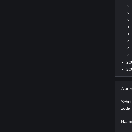
20
20
Aanm
Schrij
zodat 
Naa