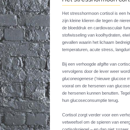
Het stresshormoon cortisol is een h
zijn kleine klieren die tegen de niere
de bloeddruk en cardiovasculair func
stofwisseling van koolhydraten, eiwitt
gevallen waarin het lichaam bedreig
temperaturen, acute stress, langdur
Bij een verhoogde afgifte van cortis
vervolgens door de lever weer word
gluconeogenese
(‘nieuwe glucose ma
vooral om de hersenen van glucose t
de hersenen kunnen benutten. Tegeli
hun glucoseconsumptie terug.
Cortisol zorgt verder voor een verho
vetweefsel om de spieren van energ
cortisolspiegel – en dan niet zozeer