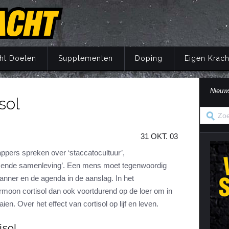
ht Doelen
Supplementen
Doping
Eigen Krach
Nieuw
isol
Trainingsprincipes
Principes
Belang van voeding
Wat is doping?
Principes
Eigen Kracht Fi
Ove
S
A
Krachttraining
Training
Energie
Doping en de wet
Training
Her
Pr
31 OKT. 03
Krachtoefeningen Benen
Voeding
Eiwitten
Nuchtere feiten over doping
Voeding
Ve
S
n
Krachtoefeningen Armen
Supplementen
Koolhydraten
Veel gestelde vragen
Supplementen
appers spreken over ‘staccatocultuur’,
i
isende samenleving’. Een mens moet tegenwoordig
Krachtoefeningen Borst
Herstel
Vetten
Herstel
in
anner en de agenda in de aanslag. In het
Krachtoefeningen Buik
Mentaal
Vocht
Mentaal
rmoon cortisol dan ook voortdurend op de loer om in
ma
Krachtoefeningen Billen
Jaarprogramma
Vezels
Jaarprogramma
en. Over het effect van cortisol op lijf en leven.
Krachtoefeningen Rug
Vitaminen
isol
Krachtoefeningen Schouders
Mineralen