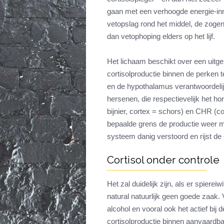
gaan met een verhoogde energie-inn
vetopslag rond het middel, de zo
dan vetophoping elders op het lijf.
Het lichaam beschikt over een uitg
cortisolproductie binnen de perken 
en de hypothalamus verantwoordelijk
hersenen, die respectievelijk het 
bijnier, cortex = schors) en CHR (c
bepaalde grens de productie weer min
systeem danig verstoord en rijst de c
Cortisol onder controle
Het zal duidelijk zijn, als er spiere
natural natuurlijk geen goede zaak.
alcohol en vooral ook het actief bi
cortisolproductie binnen aanvaardb