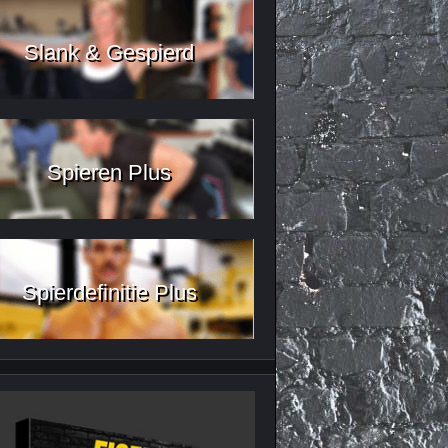
Slank & Gespierd
Spieren Plus
Spierdefinitie Plus