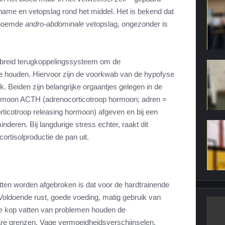
ame en vetopslag rond het middel. Het is bekend dat
genoemde
andro-abdominale
vetopslag, ongezonder is
ebreid terugkoppelingssysteem om de
te houden. Hiervoor zijn de voorkwab van de hypofyse
. Beiden zijn belangrijke orgaantjes gelegen in de
hormoon ACTH (adrenocorticotroop hormoon; adren =
orticotroop releasing hormoon) afgeven en bij een
deren. Bij langdurige stress echter, raakt dit
ortisolproductie de pan uit.
iwitten worden afgebroken is dat voor de hardtrainende
 Voldoende rust, goede voeding, matig gebruik van
j de kop vatten van problemen houden de
are grenzen. Vage vermoeidheidsverschijnselen,