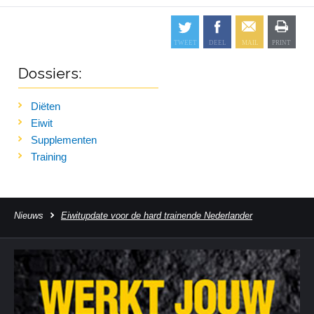
Dossiers:
Diëten
Eiwit
Supplementen
Training
Nieuws
Eiwitupdate voor de hard trainende Nederlander