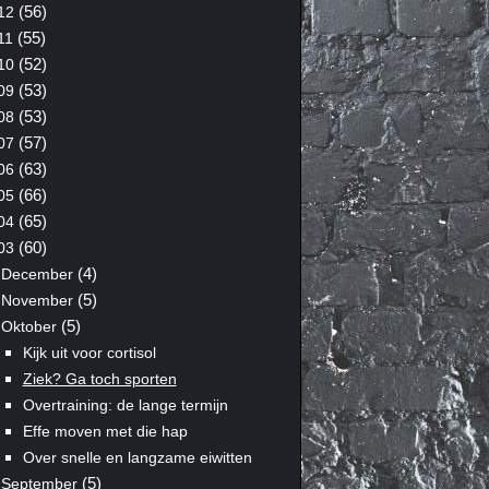
(56)
12
(55)
11
(52)
10
(53)
09
(53)
08
(57)
07
(63)
06
(66)
05
(65)
04
(60)
03
(4)
December
(5)
November
(5)
Oktober
Kijk uit voor cortisol
Ziek? Ga toch sporten
Overtraining: de lange termijn
Effe moven met die hap
Over snelle en langzame eiwitten
(5)
September