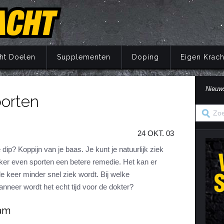
ht Doelen
Supplementen
Doping
Eigen Krach
Nieuw
porten
Trainingsprincipes
Principes
Belang van voeding
Wat is doping?
Principes
Eigen Kracht Fi
Ove
S
A
Krachttraining
Training
Energie
Doping en de wet
Training
Her
Pr
24 OKT. 03
Krachtoefeningen Benen
Voeding
Eiwitten
Nuchtere feiten over doping
Voeding
Ve
S
n
Krachtoefeningen Armen
Supplementen
Koolhydraten
Veel gestelde vragen
Supplementen
ip? Koppijn van je baas. Je kunt je natuurlijk ziek
i
kker even sporten een betere remedie. Het kan er
Krachtoefeningen Borst
Herstel
Vetten
Herstel
in
e keer minder snel ziek wordt. Bij welke
Krachtoefeningen Buik
Mentaal
Vocht
Mentaal
nneer wordt het echt tijd voor de dokter?
ma
Krachtoefeningen Billen
Jaarprogramma
Vezels
Jaarprogramma
aam
Krachtoefeningen Rug
Vitaminen
Krachtoefeningen Schouders
Mineralen