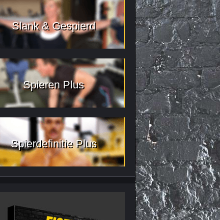
Slank & Gespierd
Spieren Plus
Spierdefinitie Plus