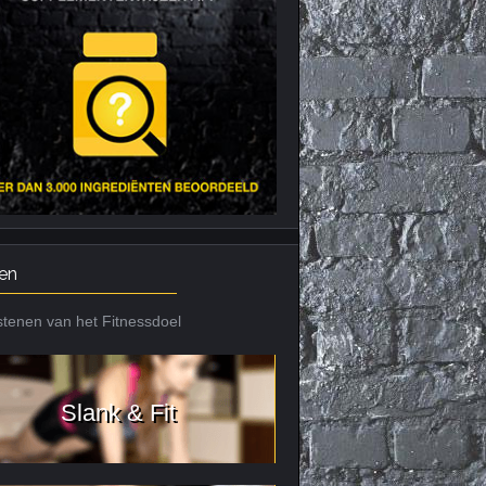
Nieuws archief
Citrus Aurantium
Tribulus Terrestris
Vitaminen en
mineralen
Weight Gainers
en
tenen van het Fitnessdoel
Slank & Fit