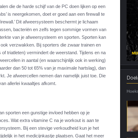
nhalen die de harde schijf van de PC doen lijken op een
Cardiotraining
Nutriënt Timing
s’ is neergekomen, doet er goed aan een firewall te
Hartslag en intensiteit
Voedingsfouten top 5
 ‘firewall.’ Dit afweersysteem beschermt je lichaam
Combi van cardio en kracht
Veel gestelde vragen
ssen, bacteriën en zelfs tegen sommige vormen van
Trainingsfouten top 10
 sterkte van je afweersysteem en sporten. Sporten kan
ook verzwakken. Bij sporters die zwaar trainen en
Veel gestelde vragen
of triatleten) vermindert de weerstand. Tijdens en na
ercellen in aantal (en waarschijnlijk ook in werking)
 zwaarder dan 50 tot 65% van je maximale hartslag), dan
kt. Je afweercellen nemen dan namelijk juist toe. Die
Doel
an allerlei kwaaltjes afkomt.
Hoeks
an sporten een gunstige invloed hebben op je
es. Wat extra vitamine C na je workout is aan te
ersysteem. Bij een stevige verkoudheid kun je het
ijdelijk in het medicijnkastje plaatsen. Gaat het meer