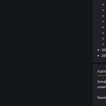
20
20
Aanm
Schrij
zodat 
Naa