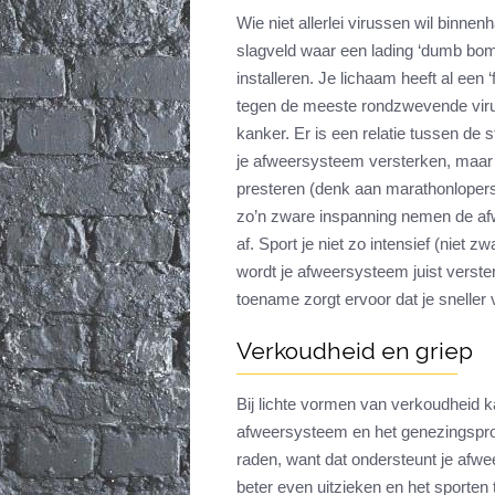
Wie niet allerlei virussen wil binne
slagveld waar een lading ‘dumb bomb
installeren. Je lichaam heeft al een
tegen de meeste rondzwevende viru
kanker. Er is een relatie tussen de
je afweersysteem versterken, maar 
presteren (denk aan marathonlopers 
zo’n zware inspanning nemen de afwe
af. Sport je niet zo intensief (niet
wordt je afweersysteem juist verster
toename zorgt ervoor dat je sneller v
Verkoudheid en griep
Bij lichte vormen van verkoudheid k
afweersysteem en het genezingsproc
raden, want dat ondersteunt je afwe
beter even uitzieken en het sporten t