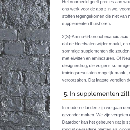
Het voorbeeld geeft precies aan waa
ons werk voor de app zijn we, voor
stoffen tegengekomen die niet van na
supplementen thuishoren.
2(S)-Amino-6-boronohexanoic acid (
dat de bloedvaten wijder maakt, en n
sommige supplementen die zouden z
met eiwitten en aminozuren. Of Ne
designerdrug, die volgens sommige
trainingsresultaten mogelijk maakt,
veroorzaken. Dat laatste vertellen 
5. In supplementen zitt
In moderne landen zijn we gaan denke
gezonder maken. We zijn vergeten dat
Daardoor kan het gebeuren dat je 
ronduit gevaarlijke planten als
Aconi