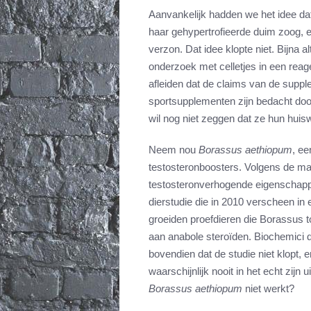
Aanvankelijk hadden we het idee dat
haar gehypertrofieerde duim zoog, e
verzon. Dat idee klopte niet. Bijna a
onderzoek met celletjes in een reag
afleiden dat de claims van de supp
sportsupplementen zijn bedacht do
wil nog niet zeggen dat ze hun hui
Neem nou
Borassus aethiopum
, ee
testosteronboosters. Volgens de ma
testosteronverhogende eigenschapp
dierstudie die in 2010 verscheen in e
groeiden proefdieren die Borassus 
aan anabole steroïden. Biochemici d
bovendien dat de studie niet klopt,
waarschijnlijk nooit in het echt zij
Borassus aethiopum
niet werkt?