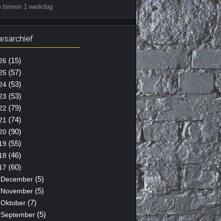
e binnen 1 werkdag
wsarchief
(15)
26
(57)
25
(53)
24
(53)
23
(79)
22
(74)
21
(90)
20
(55)
19
(46)
18
(60)
17
(5)
December
(5)
November
(7)
Oktober
(5)
September