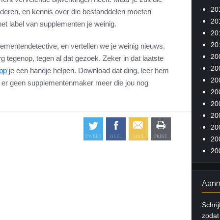
20
deren, en kennis over die bestanddelen moeten
20
et label van supplementen je weinig.
20
20
lementendetective, en vertellen we je weinig nieuws.
20
g tegenop, tegen al dat gezoek. Zeker in dat laatste
20
pp
je een handje helpen. Download dat ding, leer hem
20
s er geen supplementenmaker meer die jou nog
20
20
20
20
20
20
Aanm
Schrij
zodat 