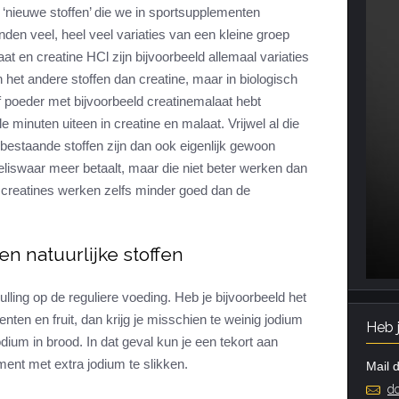
e ‘nieuwe stoffen’ die we in sportsupplementen
den veel, heel veel variaties van een kleine groep
aat en creatine HCl zijn bijvoorbeeld allemaal variaties
n het andere stoffen dan creatine, maar in biologisch
of poeder met bijvoorbeeld creatinemalaat hebt
e minuten uiteen in creatine en malaat. Vrijwel al die
 bestaande stoffen zijn dan ook eigenlijk gewoon
iswaar meer betaalt, maar die niet beter werken dan
e’ creatines werken zelfs minder goed dan de
en natuurlijke stoffen
ling op de reguliere voeding. Heb je bijvoorbeeld het
nten en fruit, dan krijg je misschien te weinig jodium
Heb 
ium in brood. In dat geval kun je een tekort aan
nt met extra jodium te slikken.
Mail d
do