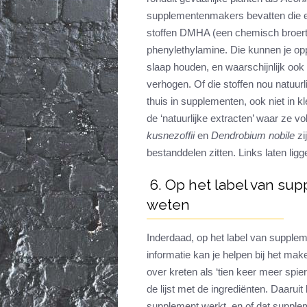
supplementenmakers bevatten die ex
stoffen DMHA (een chemisch broert
phenylethylamine. Die kunnen je oppe
slaap houden, en waarschijnlijk ook
verhogen. Of die stoffen nou natuurli
thuis in supplementen, ook niet in 
de ‘natuurlijke extracten’ waar ze v
kusnezoffii
en
Dendrobium nobile
zi
bestanddelen zitten. Links laten ligg
6. Op het label van sup
weten
Inderdaad, op het label van suppleme
informatie kan je helpen bij het m
over kreten als ‘tien keer meer spier
de lijst met de ingrediënten. Daaruit
supplement werkt, en of dat supplem