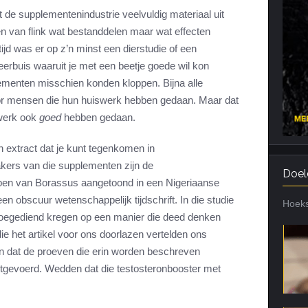
 de supplementenindustrie veelvuldig materiaal uit
Cardiotraining
Nutriënt Timing
n van flink wat bestanddelen maar wat effecten
Hartslag en intensiteit
Voedingsfouten top 5
ltijd was er op z’n minst een dierstudie of een
Combi van cardio en kracht
Veel gestelde vragen
eerbuis waaruit je met een beetje goede wil kon
Trainingsfouten top 10
lementen misschien konden kloppen. Bijna alle
or mensen die hun huiswerk hebben gedaan. Maar dat
Veel gestelde vragen
swerk ook
goed
hebben gedaan.
n extract dat je kunt tegenkomen in
kers van die supplementen zijn de
Doel
en van Borassus aangetoond in een Nigeriaanse
en obscuur wetenschappelijk tijdschrift. In die studie
Hoeks
toegediend kregen op een manier die deed denken
ie het artikel voor ons doorlazen vertelden ons
 en dat de proeven die erin worden beschreven
n uitgevoerd. Wedden dat die testosteronbooster met