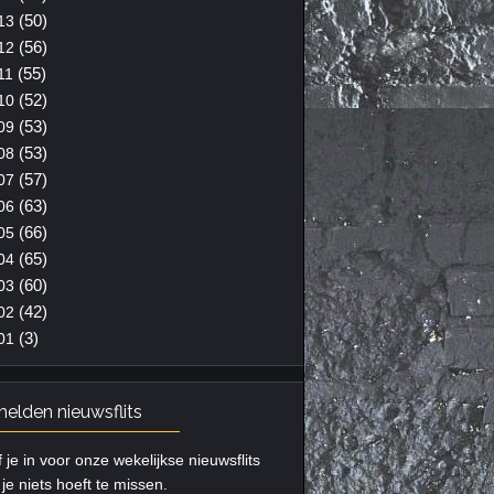
(50)
13
(56)
12
(55)
11
(52)
10
(53)
09
(53)
08
(57)
07
(63)
06
(66)
05
(65)
04
(60)
03
(42)
02
(3)
01
elden nieuwsflits
f je in voor onze wekelijkse nieuwsflits
je niets hoeft te missen.