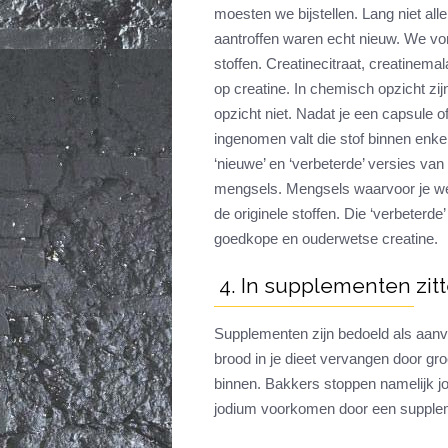
moesten we bijstellen. Lang niet all
aantroffen waren echt nieuw. We von
stoffen. Creatinecitraat, creatinemal
op creatine. In chemisch opzicht zij
opzicht niet. Nadat je een capsule 
ingenomen valt die stof binnen enkel
‘nieuwe’ en ‘verbeterde’ versies van
mengsels. Mengsels waarvoor je wel
de originele stoffen. Die ‘verbeterd
goedkope en ouderwetse creatine.
4. In supplementen zitt
Supplementen zijn bedoeld als aanvul
brood in je dieet vervangen door groe
binnen. Bakkers stoppen namelijk jod
jodium voorkomen door een suppleme