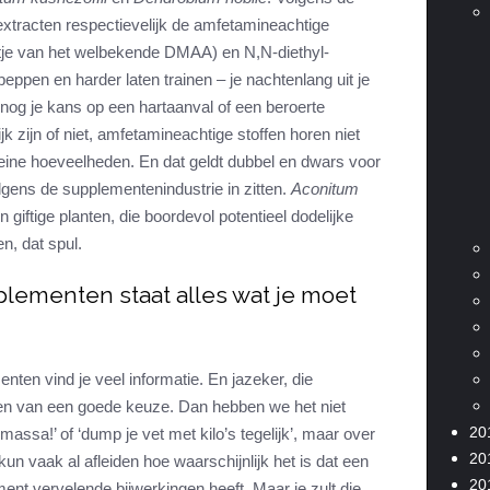
tracten respectievelijk de amfetamineachtige
je van het welbekende DMAA) en N,N-diethyl-
ppen en harder laten trainen – je nachtenlang uit je
 nog je kans op een hartaanval of een beroerte
jk zijn of niet, amfetamineachtige stoffen horen niet
kleine hoeveelheden. En dat geldt dubbel en dwars voor
olgens de supplementenindustrie in zitten.
Aconitum
jn giftige planten, die boordevol potentieel dodelijke
en, dat spul.
plementen staat alles wat je moet
nten vind je veel informatie. En jazeker, die
aken van een goede keuze. Dan hebben we het niet
20
massa!’ of ‘dump je vet met kilo’s tegelijk’, maar over
20
 kun vaak al afleiden hoe waarschijnlijk het is dat een
20
ent vervelende bijwerkingen heeft. Maar je zult die