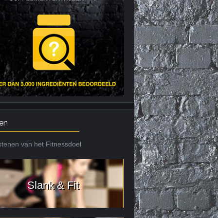
Nieuws archief
Citrus Aurantium
Tribulus Terrestris
Vitaminen en
mineralen
Weight Gainers
en
tenen van het Fitnessdoel
Slank & Fit