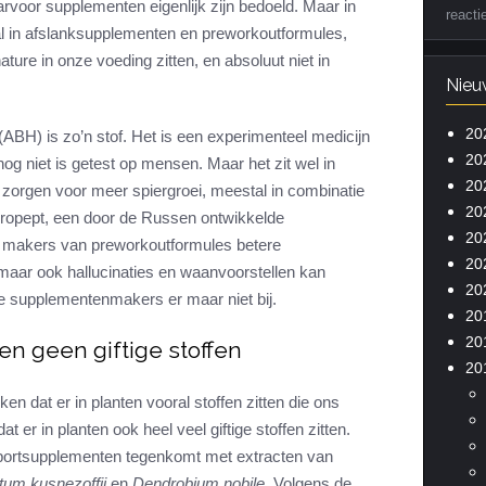
rvoor supplementen eigenlijk zijn bedoeld. Maar in
reacti
al in afslanksupplementen en preworkoutformules,
ture in onze voeding zitten, en absoluut niet in
Nieu
20
ABH) is zo’n stof. Het is een experimenteel medicijn
20
og niet is getest op mensen. Maar het zit wel in
20
orgen voor meer spiergroei, meestal in combinatie
20
uropept, een door de Russen ontwikkelde
20
 makers van preworkoutformules betere
20
 maar ook hallucinaties en waanvoorstellen kan
20
de supplementenmakers er maar niet bij.
20
20
en geen giftige stoffen
20
n dat er in planten vooral stoffen zitten die ons
 er in planten ook heel veel giftige stoffen zitten.
sportsupplementen tegenkomt met extracten van
tum kusnezoffii
en
Dendrobium nobile
. Volgens de