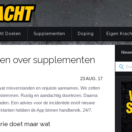
ht Doelen
Supplementen
Doping
Eigen Krach
Nieuw
den over supplementen
Trainingsprincipes
Principes
Belang van voeding
Wat is doping?
Principes
Eigen Kracht Fi
Ove
S
A
Krachttraining
Training
Energie
Doping en de wet
Training
Her
Pr
23 AUG. 17
Krachtoefeningen Benen
Voeding
Eiwitten
Nuchtere feiten over doping
Voeding
Ve
S
n
Krachtoefeningen Armen
Supplementen
Koolhydraten
Veel gestelde vragen
Supplementen
at misverstanden en onjuiste aannames. We zetten
i
en stemmen. Rustig en aandachtig doorlezen. Daarna
Krachtoefeningen Borst
Herstel
Vetten
Herstel
in
en. Een advies voor de incidentele en/of nieuwe
Krachtoefeningen Buik
Mentaal
Vocht
Mentaal
klanten hebben de App binnen handbereik, 24/7.
ma
Krachtoefeningen Billen
Jaarprogramma
Vezels
Jaarprogramma
rie doet maar wat
Krachtoefeningen Rug
Vitaminen
Krachtoefeningen Schouders
Mineralen