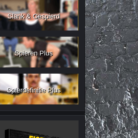
Slank & Gespierd
Spieren Plus
Spierdefinitie Plus