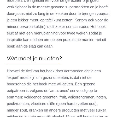
recepten. De ingrediënten voor de gerechten zijn goed
verkrijgbaar in de meeste gewone supermarkten en je hoeft
doorgaans niet zo lang in de keuken door te brengen voordat
je een lekker menu op tafel kunt zetten. Kortom ook voor de
minder ervaren kok(in) is dit zeker een aanrader. Het boek
sluit af met een menuplanning voor twee weken zodat je
inspiratie kan opdoen om op een praktische manier met dit
boek aan de slag kan gaan.
Wat moet je nu eten?
Hoewel de titel van het boek doet vermoeden dat je een
‘expert’ moet zijn om gezond te eten, is dat niet de
boodschap die het boek mee wil geven. Een gezond
eetpatroon is volgens de 'amazones' eenvoudig op te
sommen: voldoende groenten, fruit, volkorengranen, noten,
peulvruchten, vloeibare oliën (geen harde vetten dus),
minder zout, dranken en andere producten met veel suiker
mijden en zo min mogelijk alcohol. Meer zelf bereiden en zo