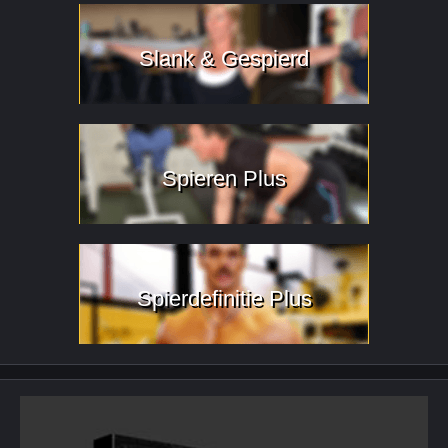
Slank & Gespierd
Spieren Plus
Spierdefinitie Plus