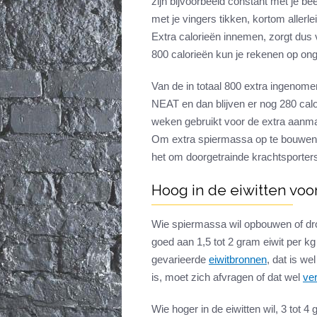
zijn bijvoorbeeld constant met je been
met je vingers tikken, kortom alle
Extra calorieën innemen, zorgt dus 
800 calorieën kun je rekenen op on
Van de in totaal 800 extra ingenome
NEAT en dan blijven er nog 280 calor
weken gebruikt voor de extra aanm
Om extra spiermassa op te bouwen,
het om doorgetrainde krachtsporters
Hoog in de eiwitten voo
Wie spiermassa wil opbouwen of dr
goed aan 1,5 tot 2 gram eiwit per kg
gevarieerde
eiwitbronnen
, dat is we
is, moet zich afvragen of dat wel
ve
Wie hoger in de eiwitten wil, 3 tot 