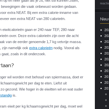
 op en neer gaan als je zit, niet stil kunnen zitten,
reacti
rlei bewegingen die vaak onbewust worden gedaan.
voor extra NEAT. Bij een extra calorie-inname van
geveer een extra NEAT van 280 calorieën.
Nieu
n eiwitcalorieën gaan er 240 naar TEF, 280 naar
20
ieën over. Deze extra calorieën zijn over die acht
20
20
aak van de eerder genoemde 1,7 kg vetvrije massa.
20
 zijn namelijk ook
extra calorieën
nodig. Vooral als
20
 gaat, zoals in dit onderzoek.
20
rtaan?
20
20
20
oger wil worden met behoud van spiermassa, doet er
20
 lichaamsgewicht per dag te eten. Liefst uit
20
l zo gezond. Wie hoger in de eiwitten wil en wat ouder
rstandig
is.
4 gram eiwit per kg lichaamsgewicht per dag, moet wel