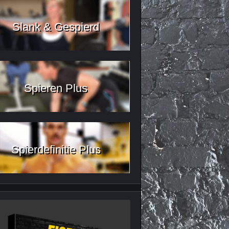
Slank & Gespierd
Spieren Plus
Spierdefinitie Plus