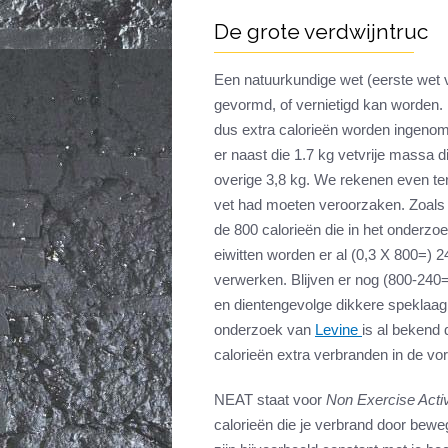
De grote verdwijntruc
Een natuurkundige wet (eerste wet v
gevormd, of vernietigd kan worden.
dus extra calorieën worden ingeno
er naast die 1.7 kg vetvrije massa d
overige 3,8 kg. We rekenen even ter
vet had moeten veroorzaken. Zoals
de 800 calorieën die in het onderzo
eiwitten worden er al (0,3 X 800=) 
verwerken. Blijven er nog (800-240=
en dientengevolge dikkere speklaag
onderzoek van
Levine
is al bekend 
calorieën extra verbranden in de v
NEAT staat voor
Non Exercise Acti
calorieën die je verbrand door be