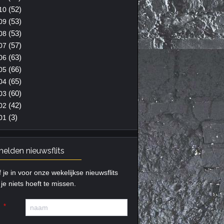
(52)
10
(53)
09
(53)
08
(57)
07
(63)
06
(66)
05
(65)
04
(60)
03
(42)
02
(3)
01
elden nieuwsflits
f je in voor onze wekelijkse nieuwsflits
je niets hoeft te missen.
m