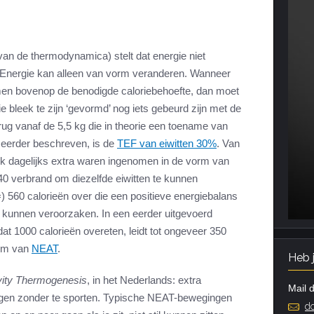
an de thermodynamica) stelt dat energie niet
 Energie kan alleen van vorm veranderen. Wanneer
men bovenop de benodigde caloriebehoefte, dan moet
ie bleek te zijn ‘gevormd’ nog iets gebeurd zijn met de
ug vanaf de 5,5 kg die in theorie een toename van
 eerder beschreven, is de
TEF van eiwitten 30%
. Van
ek dagelijks extra waren ingenomen in de vorm van
240 verbrand om diezelfde eiwitten te kunnen
) 560 calorieën over die een positieve energiebalans
 kunnen veroorzaken. In een eerder uitgevoerd
dat 1000 calorieën overeten, leidt tot ongeveer 350
orm van
NEAT
.
Heb 
vity Thermogenesis
, in het Nederlands: extra
Mail d
wegen zonder te sporten. Typische NEAT-bewegingen
do