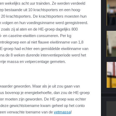
 en wekelijks acht uur trainden. Ze werden verdeeld
ep bestaande uit 10 krachtsporters en een hoog-
t 20 krachtsporters. De krachtsporters moesten hun
en volgen en hun voedingsinname werd geregistreerd.
 zoals zij al aten en de HE-groep dagelijks 800
ei- en caseïne-eiwitten consumeren. Per kg
trolegroep een al niet flauwe eiwitinname van 1,8
E-groep had echter een gemiddelde eiwitinname van
n na de 8 weken durende interventieperiode werd het
vrije massa en vetpercentage gemeten.
aarder geworden. Maar als je uit zou gaan van
 dus bovenop je energiebehoefte, dan zou de HE-groep
tter moeten zijn geworden. De HE-groep was echter
 deze gewichtstoename kwam geheel op het conto
p een verwachte toename van de
vetmassa
!