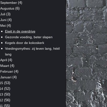
(4)
September
(6)
Augustus
(3)
Juli
(4)
Juni
(4)
Mei
Eiwit in de overdrive
Gezonde voeding, beter slapen
Kogels door de kokoskerk
Voedingsmythes: zij leven lang, héél
lang
(4)
April
(4)
Maart
(4)
Februari
(4)
Januari
(53)
15
(52)
14
(50)
13
(56)
12
(55)
11