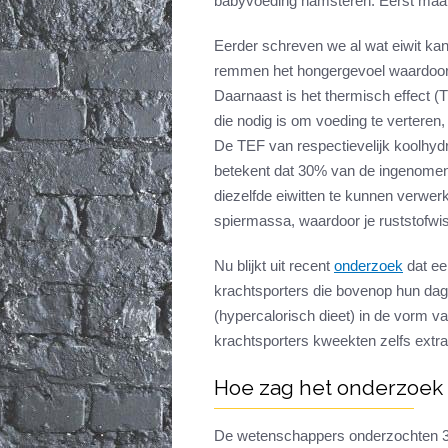
babyvoeding hamsteren. Eerst maar 
Eerder schreven we al wat eiwit ka
remmen het hongergevoel waardoor je 
Daarnaast is het thermisch effect (
die nodig is om voeding te verteren
De TEF van respectievelijk koolhydra
betekent dat 30% van de ingenomen 
diezelfde eiwitten te kunnen verwer
spiermassa, waardoor je ruststofwiss
Nu blijkt uit recent
onderzoek
dat een
krachtsporters die bovenop hun dage
(hypercalorisch dieet) in de vorm v
krachtsporters kweekten zelfs extra
Hoe zag het onderzoek 
De wetenschappers onderzochten 30