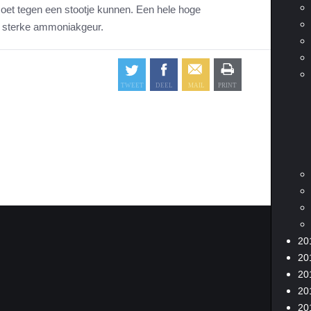
 moet tegen een stootje kunnen. Een hele hoge
n sterke ammoniakgeur.
20
20
20
20
20