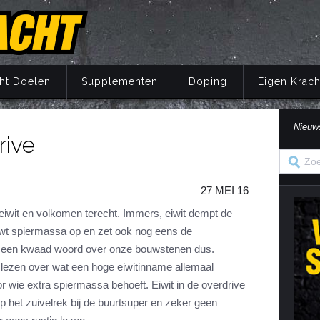
ht Doelen
Supplementen
Doping
Eigen Krach
Nieuw
rive
Trainingsprincipes
Principes
Belang van voeding
Wat is doping?
Principes
Eigen Kracht Fi
Ove
S
A
Krachttraining
Training
Energie
Doping en de wet
Training
Her
Pr
27 MEI 16
Krachtoefeningen Benen
Voeding
Eiwitten
Nuchtere feiten over doping
Voeding
Ve
S
n
Krachtoefeningen Armen
Supplementen
Koolhydraten
Veel gestelde vragen
Supplementen
eiwit en volkomen terecht. Immers, eiwit dempt de
i
uwt spiermassa op en zet ook nog eens de
Krachtoefeningen Borst
Herstel
Vetten
Herstel
in
. Geen kwaad woord over onze bouwstenen dus.
Krachtoefeningen Buik
Mentaal
Vocht
Mentaal
e lezen over wat een hoge eiwitinname allemaal
ma
Krachtoefeningen Billen
Jaarprogramma
Vezels
Jaarprogramma
or wie extra spiermassa behoeft. Eiwit in de overdrive
Krachtoefeningen Rug
Vitaminen
op het zuivelrek bij de buurtsuper en zeker geen
Krachtoefeningen Schouders
Mineralen