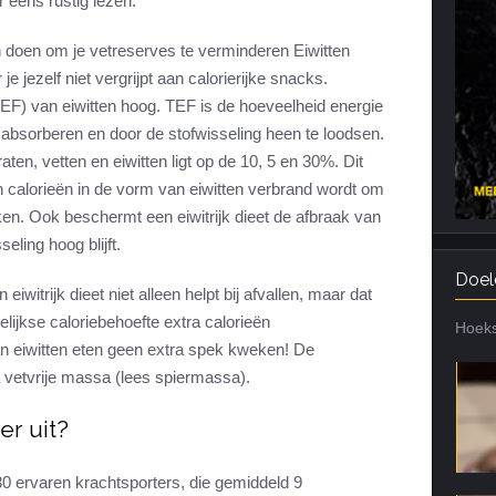
eens rustig lezen.
Cardiotraining
Nutriënt Timing
n doen om je vetreserves te verminderen Eiwitten
Hartslag en intensiteit
Voedingsfouten top 5
jezelf niet vergrijpt aan calorierijke snacks.
Combi van cardio en kracht
Veel gestelde vragen
TEF) van eiwitten hoog. TEF is de hoeveelheid energie
Trainingsfouten top 10
, absorberen en door de stofwisseling heen te loodsen.
ten, vetten en eiwitten ligt op de 10, 5 en 30%. Dit
Veel gestelde vragen
calorieën in de vorm van eiwitten verbrand wordt om
ken. Ook beschermt een eiwitrijk dieet de afbraak van
eling hoog blijft.
Doel
 eiwitrijk dieet niet alleen helpt bij afvallen, maar dat
lijkse caloriebehoefte extra calorieën
Hoeks
an eiwitten eten geen extra spek kweken! De
 vetvrije massa (lees spiermassa).
er uit?
 ervaren krachtsporters, die gemiddeld 9