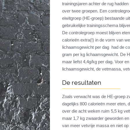
trainingsjaren achter de rug hadden
over twee groepen. Een controlegro
eiwitgroep (HE-groep) bestaande ui
gebruikelijke trainingsschema blijv
De controlegroep moest blijven eten
calorieën extra(!) in de vorm van w
lichaamsgewicht per dag had de con
gram per kg lichaamsgewicht. De H
maar liefst 4,4g/kg per dag. Voor e
lichaamsgewicht, de vetmassa, vet
De resultaten
Zoals verwacht was de HE-groep zw
dagelijks 800 calorieën meer eten,
over die acht weken ruim 5,5 kg ve
maar 1,7 kg zwaarder geworden en
van meer vetvrije massa en niet o