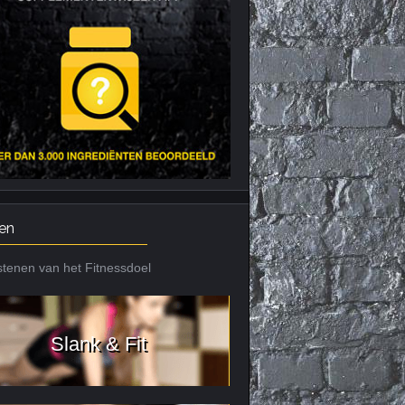
Nieuws archief
Citrus Aurantium
Tribulus Terrestris
Vitaminen en
mineralen
Weight Gainers
en
tenen van het Fitnessdoel
Slank & Fit