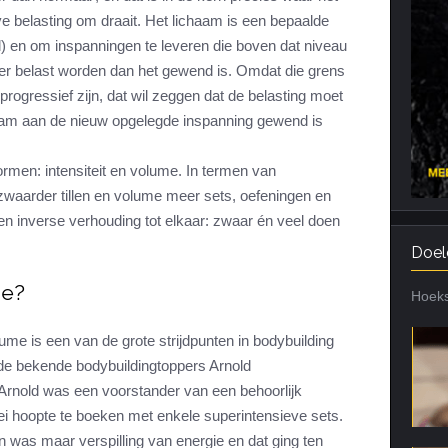
ve belasting om draait. Het lichaam is een bepaalde
Cardiotraining
Nutriënt Timing
) en om inspanningen te leveren die boven dat niveau
Hartslag en intensiteit
Voedingsfouten top 5
er belast worden dan het gewend is. Omdat die grens
Combi van cardio en kracht
Veel gestelde vragen
progressief zijn, dat wil zeggen dat de belasting moet
Trainingsfouten top 10
am aan de nieuw opgelegde inspanning gewend is
Veel gestelde vragen
ormen: intensiteit en volume. In termen van
t zwaarder tillen en volume meer sets, oefeningen en
een inverse verhouding tot elkaar: zwaar én veel doen
Doel
me?
Hoeks
ume is een van de grote strijdpunten in bodybuilding
n de bekende bodybuildingtoppers Arnold
rnold was een voorstander van een behoorlijk
oei hoopte te boeken met enkele superintensieve sets.
 was maar verspilling van energie en dat ging ten