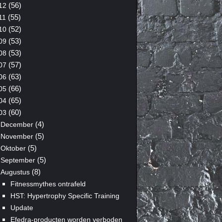
(56)
12
(55)
11
(52)
10
(53)
09
(53)
08
(57)
07
(63)
06
(66)
05
(65)
04
(60)
03
(4)
December
(5)
November
(5)
Oktober
(5)
September
(8)
Augustus
Fitnessmythes ontrafeld
HST: Hypertrophy Specific Training
Update
Efedra-producten worden verboden