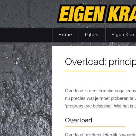
Home
Pijlers
Eigen Krac
Overload: princip
Principes
Training
Voeding
Supplemente
Overload is een term die nogal eens 
nu precies wat je moet proberen te ve
Herstel
‘progressieve belasting’. Wat het is e
Mentaal
Jaarprogram
Overload
Overload betekent letterlijk ‘zwaard