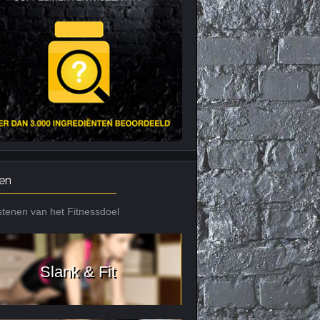
Nieuws archief
Citrus Aurantium
Tribulus Terrestris
Vitaminen en
mineralen
Weight Gainers
en
tenen van het Fitnessdoel
Slank & Fit