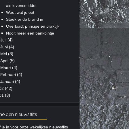
als levensmiddel
Weet wat je eet
Steek er de brand in
Overload: principe en praktijk
Nooit meer een bankbintje
(4)
Juli
(4)
Juni
(8)
Mei
(5)
April
(4)
Maart
(4)
Februari
(4)
Januari
(42)
02
(3)
01
elden nieuwsflits
f je in voor onze wekelijkse nieuwsflits