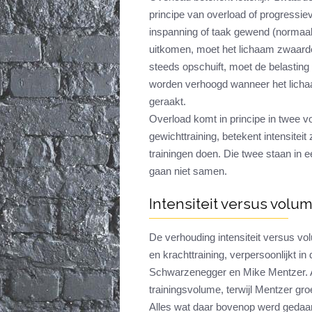
principe van overload of progressie
inspanning of taak gewend (normaal
uitkomen, moet het lichaam zwaard
steeds opschuift, moet de belasting 
worden verhoogd wanneer het licha
geraakt.
Overload komt in principe in twee v
gewichttraining, betekent intensitei
trainingen doen. Die twee staan in 
gaan niet samen.
Intensiteit versus volu
De verhouding intensiteit versus vol
en krachttraining, verpersoonlijkt i
Schwarzenegger en Mike Mentzer. A
trainingsvolume, terwijl Mentzer gr
Alles wat daar bovenop werd gedaan