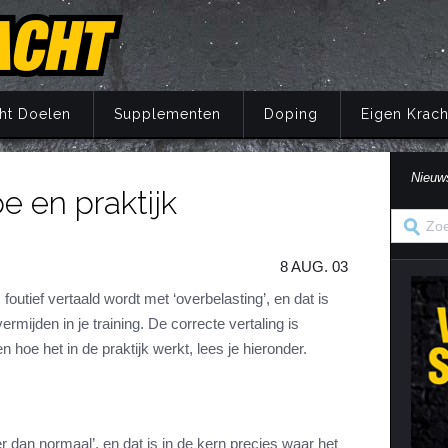
ht Doelen
Supplementen
Doping
Eigen Krach
Nieuw
e en praktijk
Trainingsprincipes
Principes
Belang van voeding
Wat is doping?
Principes
Eigen Kracht Fi
Ove
S
A
Krachttraining
Training
Energie
Doping en de wet
Training
Her
Pr
8 AUG. 03
Krachtoefeningen Benen
Voeding
Eiwitten
Nuchtere feiten over doping
Voeding
Ve
S
n
Krachtoefeningen Armen
Supplementen
Koolhydraten
Veel gestelde vragen
Supplementen
foutief vertaald wordt met ‘overbelasting’, en dat is
i
rmijden in je training. De correcte vertaling is
Krachtoefeningen Borst
Herstel
Vetten
Herstel
in
n hoe het in de praktijk werkt, lees je hieronder.
Krachtoefeningen Buik
Mentaal
Vocht
Mentaal
ma
Krachtoefeningen Billen
Jaarprogramma
Vezels
Jaarprogramma
Krachtoefeningen Rug
Vitaminen
er dan normaal’, en dat is in de kern precies waar het
Krachtoefeningen Schouders
Mineralen