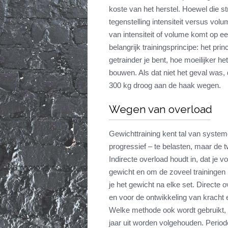
koste van het herstel. Hoewel die st
tegenstelling intensiteit versus volu
van intensiteit of volume komt op e
belangrijk trainingsprincipe: het p
getrainder je bent, hoe moeilijker 
bouwen. Als dat niet het geval was, 
300 kg droog aan de haak wegen.
Wegen van overload
Gewichttraining kent tal van syste
progressief – te belasten, maar de tw
Indirecte overload houdt in, dat je v
gewicht en om de zoveel trainingen 
je het gewicht na elke set. Directe 
en voor de ontwikkeling van kracht 
Welke methode ook wordt gebruikt, ee
jaar uit worden volgehouden. Perio