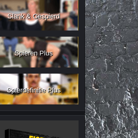
Slank & Gespierd
Spieren Plus
Spierdefinitie Plus