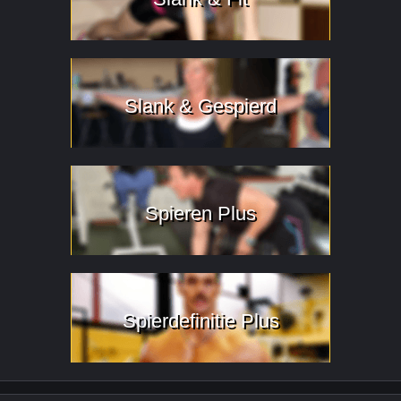
Slank & Gespierd
Spieren Plus
Spierdefinitie Plus