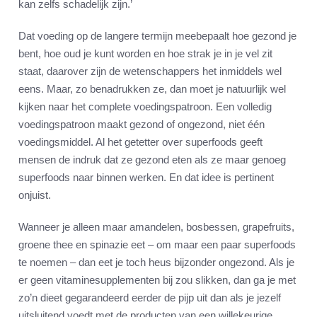
kan zelfs schadelijk zijn.’
Dat voeding op de langere termijn meebepaalt hoe gezond je
bent, hoe oud je kunt worden en hoe strak je in je vel zit
staat, daarover zijn de wetenschappers het inmiddels wel
eens. Maar, zo benadrukken ze, dan moet je natuurlijk wel
kijken naar het complete voedingspatroon. Een volledig
voedingspatroon maakt gezond of ongezond, niet één
voedingsmiddel. Al het getetter over superfoods geeft
mensen de indruk dat ze gezond eten als ze maar genoeg
superfoods naar binnen werken. En dat idee is pertinent
onjuist.
Wanneer je alleen maar amandelen, bosbessen, grapefruits,
groene thee en spinazie eet – om maar een paar superfoods
te noemen – dan eet je toch heus bijzonder ongezond. Als je
er geen vitaminesupplementen bij zou slikken, dan ga je met
zo’n dieet gegarandeerd eerder de pijp uit dan als je jezelf
uitsluitend voedt met de producten van een willekeurige