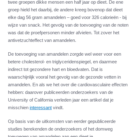
twee groepen dikke mensen een half jaar op dieet. De ene
groep hield het daarbij, de andere kreeg bovenop dat dieet
elke dag 56 gram amandelen – goed voor 326 calorieën - bij
wijze van snack. Het gevolg van de toevoeging van de noten
was dat de proefpersonen minder afvielen. Tot zover het
antivetzuchteffect van amandelen.
De toevoeging van amandelen zorgde wel weer voor een
betere cholesterol- en triglyceridenspiegel, en daarmee
indirect tot gezondere hart en bloedvaten. Dat is
waarschijnlijk vooral het gevolg van de gezonde vetten in
amandelen. En als we het over die cardiovasculaire effecten
hebben: daarover publiceerden onderzoekers van de
University of California verleden jaar een artikel dat je
misschien
interessant
vindt.
Op basis van de uitkomsten van eerder gepubliceerde
studies berekenden de onderzoekers of het domweg
toevoegen van amandelen aan een dieet je