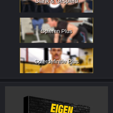
Slank & Gespierd
Spieren Plus
Spierdefinitie Plus