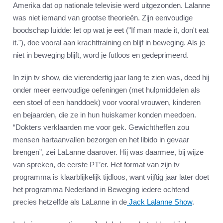
Amerika dat op nationale televisie werd uitgezonden. Lalanne
was niet iemand van grootse theorieën. Zijn eenvoudige
boodschap luidde: let op wat je eet ("If man made it, don't eat
it."), doe vooral aan krachttraining en blijf in beweging. Als je
niet in beweging blijft, word je futloos en gedeprimeerd.
In zijn tv show, die vierendertig jaar lang te zien was, deed hij
onder meer eenvoudige oefeningen (met hulpmiddelen als
een stoel of een handdoek) voor vooral vrouwen, kinderen
en bejaarden, die ze in hun huiskamer konden meedoen.
“Dokters verklaarden me voor gek. Gewichtheffen zou
mensen hartaanvallen bezorgen en het libido in gevaar
brengen”, zei LaLanne daarover. Hij was daarmee, bij wijze
van spreken, de eerste PT’er. Het format van zijn tv
programma is klaarblijkelijk tijdloos, want vijftig jaar later doet
het programma Nederland in Beweging iedere ochtend
precies hetzelfde als LaLanne in de
Jack Lalanne Show
.