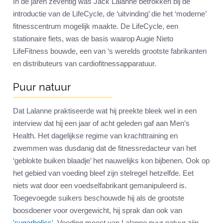
In de jaren zeventig was Jack Lalanne betrokken bij de
introductie van de LifeCycle, de ‘uitvinding’ die het ‘moderne’
fitnesscentrum mogelijk maakte. De LifeCycle, een
stationaire fiets, was de basis waarop Augie Nieto
LifeFitness bouwde, een van ‘s werelds grootste fabrikanten
en distributeurs van cardiofitnessapparatuur.
Puur natuur
Dat Lalanne praktiseerde wat hij preekte bleek wel in een
interview dat hij een jaar of acht geleden gaf aan Men’s
Health. Het dagelijkse regime van krachttraining en
zwemmen was dusdanig dat de fitnessredacteur van het
‘geblokte buiken blaadje’ het nauwelijks kon bijbenen. Ook op
het gebied van voeding bleef zijn stelregel hetzelfde. Eet
niets wat door een voedselfabrikant gemanipuleerd is.
Toegevoegde suikers beschouwde hij als de grootste
boosdoener voor overgewicht, hij sprak dan ook van
'sugarholics'
. Voeding moest van Lalanne puur natuur zijn.