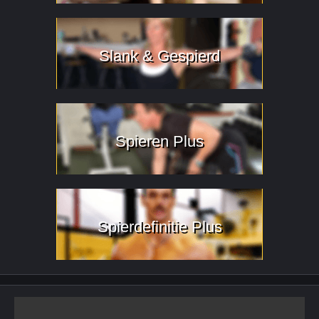
Slank & Gespierd
Spieren Plus
Spierdefinitie Plus