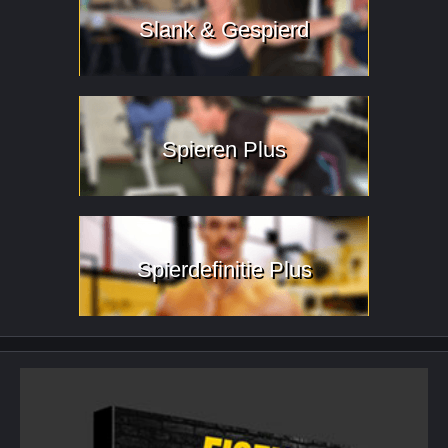
Slank & Gespierd
Spieren Plus
Spierdefinitie Plus