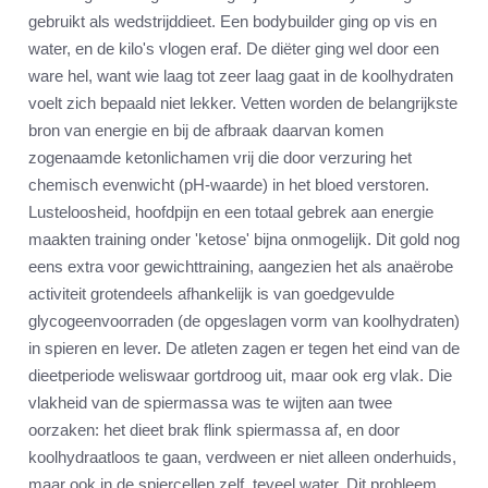
gebruikt als wedstrijddieet. Een bodybuilder ging op vis en
water, en de kilo's vlogen eraf. De diëter ging wel door een
ware hel, want wie laag tot zeer laag gaat in de koolhydraten
voelt zich bepaald niet lekker. Vetten worden de belangrijkste
bron van energie en bij de afbraak daarvan komen
zogenaamde ketonlichamen vrij die door verzuring het
chemisch evenwicht (pH-waarde) in het bloed verstoren.
Lusteloosheid, hoofdpijn en een totaal gebrek aan energie
maakten training onder 'ketose' bijna onmogelijk. Dit gold nog
eens extra voor gewichttraining, aangezien het als anaërobe
activiteit grotendeels afhankelijk is van goedgevulde
glycogeenvoorraden (de opgeslagen vorm van koolhydraten)
in spieren en lever. De atleten zagen er tegen het eind van de
dieetperiode weliswaar gortdroog uit, maar ook erg vlak. Die
vlakheid van de spiermassa was te wijten aan twee
oorzaken: het dieet brak flink spiermassa af, en door
koolhydraatloos te gaan, verdween er niet alleen onderhuids,
maar ook in de spiercellen zelf, teveel water. Dit probleem