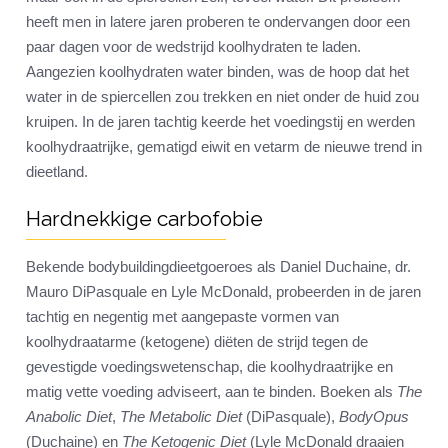
heeft men in latere jaren proberen te ondervangen door een
paar dagen voor de wedstrijd koolhydraten te laden.
Aangezien koolhydraten water binden, was de hoop dat het
water in de spiercellen zou trekken en niet onder de huid zou
kruipen. In de jaren tachtig keerde het voedingstij en werden
koolhydraatrijke, gematigd eiwit en vetarm de nieuwe trend in
dieetland.
Hardnekkige carbofobie
Bekende bodybuildingdieetgoeroes als Daniel Duchaine, dr.
Mauro DiPasquale en Lyle McDonald, probeerden in de jaren
tachtig en negentig met aangepaste vormen van
koolhydraatarme (ketogene) diëten de strijd tegen de
gevestigde voedingswetenschap, die koolhydraatrijke en
matig vette voeding adviseert, aan te binden. Boeken als
The
Anabolic Diet
,
The Metabolic Diet
(DiPasquale),
BodyOpus
(Duchaine) en
The Ketogenic Diet
(Lyle McDonald draaien