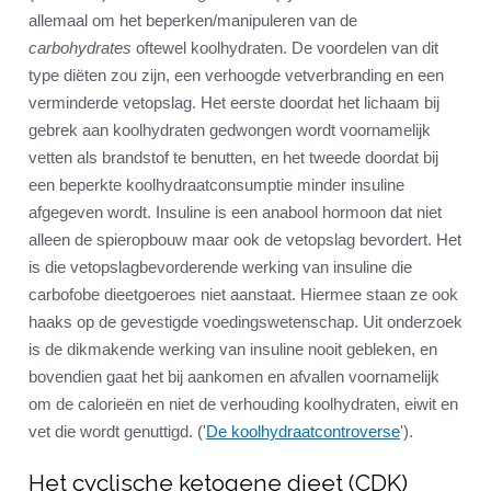
allemaal om het beperken/manipuleren van de
carbohydrates
oftewel koolhydraten. De voordelen van dit
type diëten zou zijn, een verhoogde vetverbranding en een
verminderde vetopslag. Het eerste doordat het lichaam bij
gebrek aan koolhydraten gedwongen wordt voornamelijk
vetten als brandstof te benutten, en het tweede doordat bij
een beperkte koolhydraatconsumptie minder insuline
afgegeven wordt. Insuline is een anabool hormoon dat niet
alleen de spieropbouw maar ook de vetopslag bevordert. Het
is die vetopslagbevorderende werking van insuline die
carbofobe dieetgoeroes niet aanstaat. Hiermee staan ze ook
haaks op de gevestigde voedingswetenschap. Uit onderzoek
is de dikmakende werking van insuline nooit gebleken, en
bovendien gaat het bij aankomen en afvallen voornamelijk
om de calorieën en niet de verhouding koolhydraten, eiwit en
vet die wordt genuttigd. ('
De koolhydraatcontroverse
').
Het cyclische ketogene dieet (CDK)