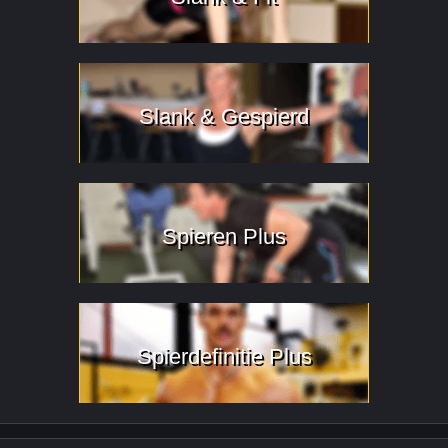
Slank & Gespierd
Spieren Plus
Spierdefinitie Plus