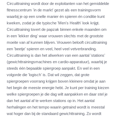
Circuittraining wordt door de exploitanten van het gemiddelde
fitnesscentrum 'in de markt' gezet als een trainingsvorm
waarbij je op een snelle manier én spieren én conditie kunt
kweken, zodat je die typische 'Men's Health' look krijgt.
Circuittraining tovert de papzak binnen enkele maanden om
in een 'lekker ding' waar vrouwen slechts met de grootste
moeite van af kunnen blijven. Vrouwen belooft circuittraining
een 'beetje' spieren en veel, heel veel vetverbranding.
Circuittraining is dan het afwerken van een aantal 'stations'
(gewichttrainingsmachines en cardio-apparatuur), waarbij je
steeds één bepaalde spiergroep aanpakt. En wel in een
volgorde die 'logisch' is. Dat wil zeggen, dat grote
spiergroepen voorrang krijgen boven kleinere omdat je aan
het begin de meeste energie hebt. Je kunt per training kiezen
welke spiergroepen je die dag wilt aanpakken en daar stel je
dan het aantal af te werken stations op in. Het aantal
herhalingen en het tempo waarin getraind wordt is meestal
wat hoger dan bij de standaard gewichttraining. Zo wordt