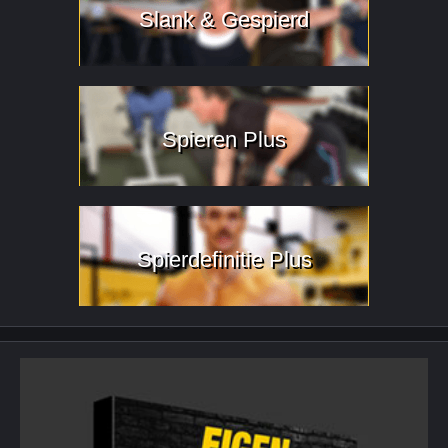
Slank & Gespierd
Spieren Plus
Spierdefinitie Plus