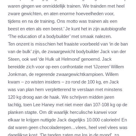
waren gingen we onmiddellijk trainen. We trainden met heel
zware gewichten, en aten enorme hoeveelheden voor,
tijdens en na de training. Ons motto was trainen als een
beest en eten als een beest.’ Je kunt het in zijn autobiografie
‘The education of a bodybuilder’ met smaak nalezen.
Ten onzent is misschien het fraaiste voorbeeld van ‘in de ban
van de bulk’ zijn, de zwaargewicht bodybuilder Jack van der
Steen, ook wel ‘de Hulk uit Helmond’ genoemd. Jack
bereidde zich voor op een confrontatie met ‘IJzeren’ Willem
Jonkman, de regerende zwaargewichtkampioen. Willem
kwam – zo wisten insiders – zo rond de 100 kg, en Jack
was van plan hem verpletterend te verslaan met minstens
120 kg droog aan de haak. We schrijven midden jaren
tachtig, toen Lee Haney met niet meer dan 107-108 kg op de
planken stapte. Om dit waarlijk herculische karwei voor
elkaar te krijgen nuttigde Jack dagelijks 10.000 calorieën! En
dat waren geen chocoladerepen…vlees, heel veel vlees was
dagelijkse kost. ‘De tanden zaten me los in de mond’, zo