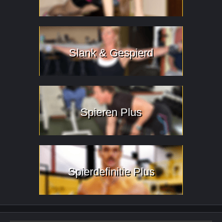
Slank & Gespierd
Spieren Plus
Spierdefinitie Plus