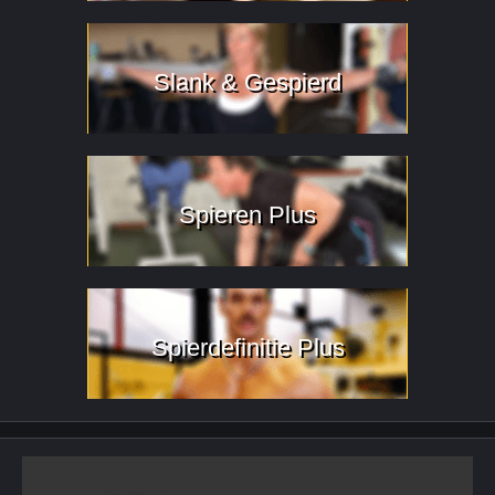
Slank & Gespierd
Spieren Plus
Spierdefinitie Plus