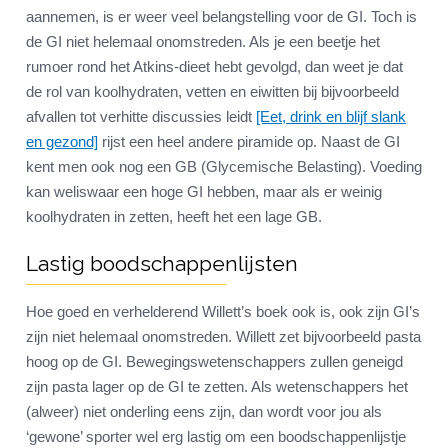
aannemen, is er weer veel belangstelling voor de GI. Toch is
de GI niet helemaal onomstreden. Als je een beetje het
rumoer rond het Atkins-dieet hebt gevolgd, dan weet je dat
de rol van koolhydraten, vetten en eiwitten bij bijvoorbeeld
afvallen tot verhitte discussies leidt
[Eet, drink en blijf slank
en gezond]
rijst een heel andere piramide op. Naast de GI
kent men ook nog een GB (Glycemische Belasting). Voeding
kan weliswaar een hoge GI hebben, maar als er weinig
koolhydraten in zetten, heeft het een lage GB.
Lastig boodschappenlijsten
Hoe goed en verhelderend Willett’s boek ook is, ook zijn GI’s
zijn niet helemaal onomstreden. Willett zet bijvoorbeeld pasta
hoog op de GI. Bewegingswetenschappers zullen geneigd
zijn pasta lager op de GI te zetten. Als wetenschappers het
(alweer) niet onderling eens zijn, dan wordt voor jou als
‘gewone’ sporter wel erg lastig om een boodschappenlijstje