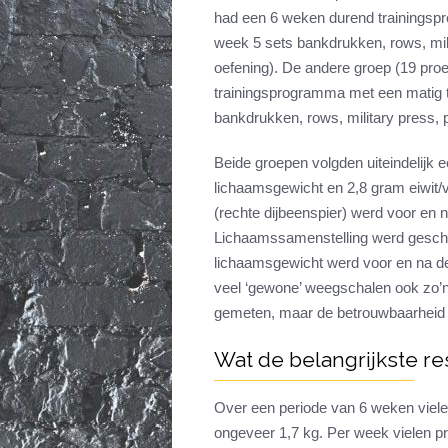
had een 6 weken durend trainingsp
week 5 sets bankdrukken, rows, milit
oefening). De andere groep (19 pr
trainingsprogramma met een matig t
bankdrukken, rows, military press, p
Beide groepen volgden uiteindelijk e
lichaamsgewicht en 2,8 gram eiwit/v
(rechte dijbeenspier) werd voor en n
Lichaamssamenstelling werd geschat
lichaamsgewicht werd voor en na d
veel ‘gewone’ weegschalen ook zo’n
gemeten, maar de betrouwbaarheid er
Wat de belangrijkste r
Over een periode van 6 weken viele
ongeveer 1,7 kg. Per week vielen p