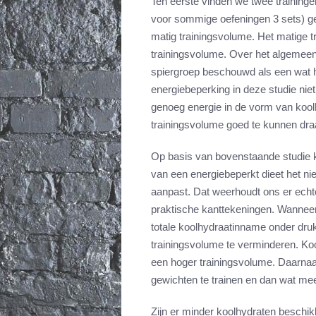
Ten eerste vinden we twee traininge
voor sommige oefeningen 3 sets) ge
matig trainingsvolume. Het matige tr
trainingsvolume. Over het algemeen
spiergroep beschouwd als een wat h
energiebeperking in deze studie nie
genoeg energie in de vorm van koo
trainingsvolume goed te kunnen dra
Op basis van bovenstaande studie k
van een energiebeperkt dieet het niet
aanpast. Dat weerhoudt ons er echter
praktische kanttekeningen. Wanneer
totale koolhydraatinname onder druk
trainingsvolume te verminderen. Koo
een hoger trainingsvolume. Daarnaa
gewichten te trainen en dan wat mee
Zijn er minder koolhydraten beschik