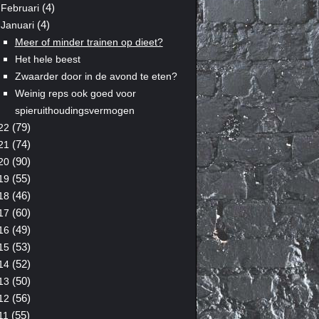
(4)
Februari
(4)
Januari
Meer of minder trainen op dieet?
Het hele beest
Zwaarder door in de avond te eten?
Weinig reps ook goed voor
spieruithoudingsvermogen
(79)
22
(74)
21
(90)
20
(55)
19
(46)
18
(60)
17
(49)
16
(53)
15
(52)
14
(50)
13
(56)
12
(55)
11