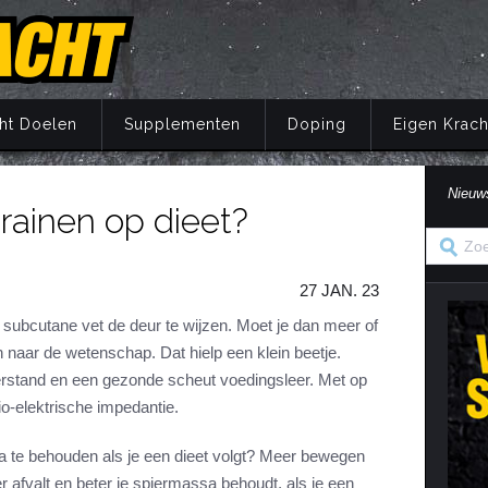
ht Doelen
Supplementen
Doping
Eigen Krach
Nieuw
rainen op dieet?
Trainingsprincipes
Principes
Belang van voeding
Wat is doping?
Principes
Eigen Kracht Fi
Ove
S
A
Krachttraining
Training
Energie
Doping en de wet
Training
Her
Pr
27 JAN. 23
Krachtoefeningen Benen
Voeding
Eiwitten
Nuchtere feiten over doping
Voeding
Ve
S
n
Krachtoefeningen Armen
Supplementen
Koolhydraten
Veel gestelde vragen
Supplementen
e subcutane vet de deur te wijzen. Moet je dan meer of
i
 naar de wetenschap. Dat hielp een klein beetje.
Krachtoefeningen Borst
Herstel
Vetten
Herstel
in
stand en een gezonde scheut voedingsleer. Met op
Krachtoefeningen Buik
Mentaal
Vocht
Mentaal
io-elektrische impedantie.
ma
Krachtoefeningen Billen
Jaarprogramma
Vezels
Jaarprogramma
Krachtoefeningen Rug
Vitaminen
 te behouden als je een dieet volgt? Meer bewegen
r afvalt en beter je spiermassa behoudt, als je een
Krachtoefeningen Schouders
Mineralen