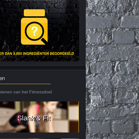
Nieuws archief
Citrus Aurantium
Tribulus Terrestris
Vitaminen en
mineralen
Weight Gainers
en
tenen van het Fitnessdoel
Slank & Fit