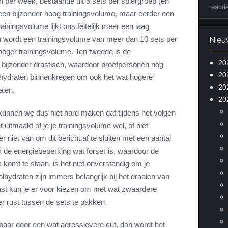
n per week, bestaande uit 5 sets per spiergroep (en
reacti
en bijzonder hoog trainingsvolume, maar eerder een
ainingsvolume lijkt ons feitelijk meer een laag
 wordt een trainingsvolume van meer dan 10 sets per
Nieu
oger trainingsvolume. Ten tweede is de
20
t bijzonder drastisch, waardoor proefpersonen nog
20
lhydraten binnenkregen om ook het wat hogere
20
aien.
20
unnen we dus niet hard maken dat tijdens het volgen
 uitmaakt of je je trainingsvolume wel, of niet
 niet van om dit bericht af te sluiten met een aantal
 de energiebeperking wat forser is, waardoor de
 komt te staan, is het niet onverstandig om je
lhydraten zijn immers belangrijk bij het draaien van
st kun je er voor kiezen om met wat zwaardere
r rust tussen de sets te pakken.
baar door een wat agressievere cut, dan wordt het