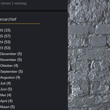
e binnen 1 werkdag
wsarchief
(15)
26
(57)
25
(53)
24
(53)
23
(5)
December
(5)
November
(4)
Oktober
(5)
September
(4)
Augustus
(4)
Juli
(5)
Juni
(4)
Mei
(4)
April
(5)
Maart