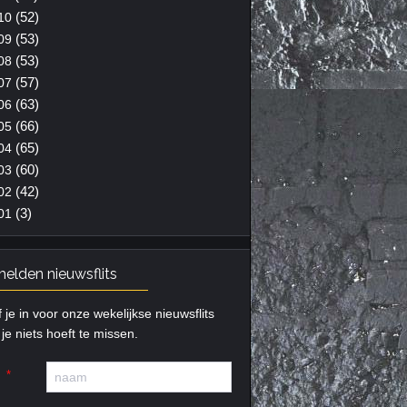
(52)
10
(53)
09
(53)
08
(57)
07
(63)
06
(66)
05
(65)
04
(60)
03
(42)
02
(3)
01
elden nieuwsflits
f je in voor onze wekelijkse nieuwsflits
je niets hoeft te missen.
m