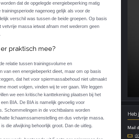
d worden dat de opgelegde energiebeperking matig
 trainingsperiode nagenoeg gelijk als voor de
idelijk verschil was tussen de beide groepen. Op basis
t vetvrije massa ietwat afnam met wederom geen
.
 er praktisch mee?
 de relatie tussen trainingsvolume en
n van een energiebeperkt dieet, maar om op basis
zeggen, dat het voor spiermassabehoud niet uitmaakt
lume moet volgen, vinden wij te ver gaan. We leggen
llen we een kritische kanttekening plaatsen bij het
een BIA. De BIA is namelijk gevoelig voor
s. Schommelingen in de vochtbalans worden
Heb 
hatte lichaamssamenstelling en dus vetvrije massa.
s die afwijking behoorlijk groot. Dan de uitleg.
Mail d
do