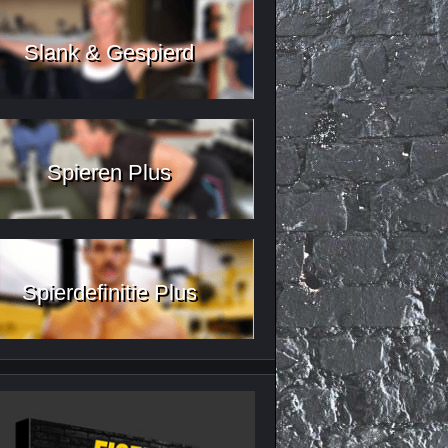
Slank & Gespierd
Spieren Plus
Spierdefinitie Plus