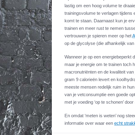
lastig om een hoog volume te draaie
trainingsvolume te verlagen tijdens
komt te staan. Daarnaast kun je er
trainen en meer rust te nemen tusse
vertrouwen je spieren meer op het
A
op de glycolyse (die afhankelijk van
Wanneer je op een energiebeperkt di
maar je energie om te trainen toch 
macronutriënten en de kwaliteit van
gram 9 calorieën levert en koolhydr
meeste mensen redelijk ruim in hun
van je vetconsumptie een goede opti
met je voeding ‘op te schonen’ door 
En omdat ‘meten is weten’ nog stee
informatie over waar een
echt strak