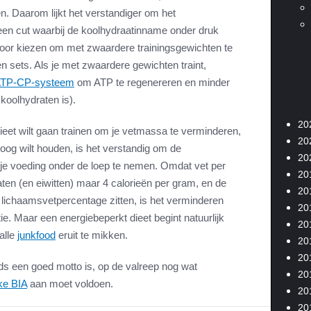
n. Daarom lijkt het verstandiger om het
 een cut waarbij de koolhydraatinname onder druk
voor kiezen om met zwaardere trainingsgewichten te
n sets. Als je met zwaardere gewichten traint,
TP-CP-systeem
om ATP te regenereren en minder
 koolhydraten is).
20
eet wilt gaan trainen om je vetmassa te verminderen,
20
hoog wilt houden, is het verstandig om de
20
 je voeding onder de loep te nemen. Omdat vet per
20
aten (en eiwitten) maar 4 calorieën per gram, en de
20
 lichaamsvetpercentage zitten, is het verminderen
20
e. Maar een energiebeperkt dieet begint natuurlijk
20
alle
junkfood
eruit te mikken.
20
20
ds een goed motto is, op de valreep nog wat
20
ke BIA
aan moet voldoen.
20
20