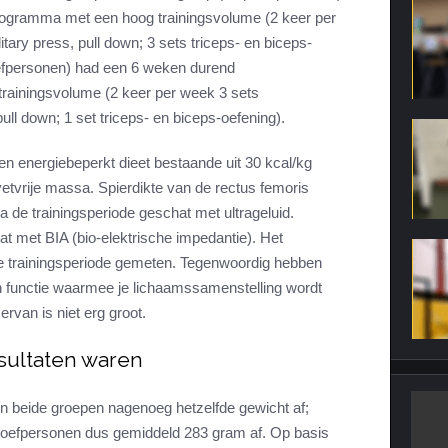
rogramma met een hoog trainingsvolume (2 keer per
ary press, pull down; 3 sets triceps- en biceps-
oefpersonen) had een 6 weken durend
rainingsvolume (2 keer per week 3 sets
ull down; 1 set triceps- en biceps-oefening).
en energiebeperkt dieet bestaande uit 30 kcal/kg
etvrije massa. Spierdikte van de rectus femoris
a de trainingsperiode geschat met ultrageluid.
 met BIA (bio-elektrische impedantie). Het
e trainingsperiode gemeten. Tegenwoordig hebben
 functie waarmee je lichaamssamenstelling wordt
van is niet erg groot.
esultaten waren
n beide groepen nagenoeg hetzelfde gewicht af;
roefpersonen dus gemiddeld 283 gram af. Op basis