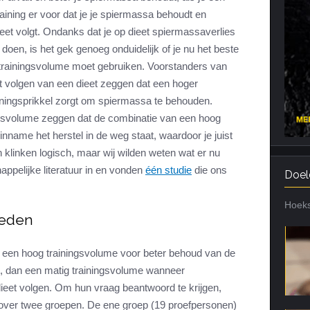
raining er voor dat je je spiermassa behoudt en
Cardiotraining
Nutriënt Timing
ieet volgt. Ondanks dat je op dieet spiermassaverlies
Hartslag en intensiteit
Voedingsfouten top 5
 doen, is het gek genoeg onduidelijk of je nu het beste
Combi van cardio en kracht
Veel gestelde vragen
 trainingsvolume moet gebruiken. Voorstanders van
Trainingsfouten top 10
t volgen van een dieet zeggen dat een hoger
iningsprikkel zorgt om spiermassa te behouden.
Veel gestelde vragen
ngsvolume zeggen dat de combinatie van een hoog
inname het herstel in de weg staat, waardoor je juist
 klinken logisch, maar wij wilden weten wat er nu
ppelijke literatuur in en vonden
één studie
die ons
Doel
Hoeks
deden
 een hoog trainingsvolume voor beter behoud van de
, dan een matig trainingsvolume wanneer
ieet volgen. Om hun vraag beantwoord te krijgen,
over twee groepen. De ene groep (19 proefpersonen)