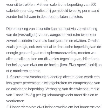
voor uit te trekken. Met een calorische beperking van 500
calorieën per dag, verliest hij gemiddeld twee kg per maand
zonder het lichaam in de stress te laten schieten.
Die beperking van calorieën kan het best via vermindering
van de (verzadigde) vetten, aangezien vet ruim twee keer
zoveel calorieën levert als koolhydraten en eiwitten. Omdat,
zoals gezegd, ook een niet al te drastische beperking van de
energie gepaard gaat met spiermassaverlies, moeten we
alles op alles zetten om dit verlies tegen te gaan. Hier komt
het belang van eiwit om de hoek kijken. Eiwit speelt hierbij op
drie manieren een rol:
1. Spiermassa vasthouden: door op dieet te gaan wordt een
iets groter percentage eiwit afgebroken ter compensatie van
de calorische beperking. Verhoging van de eiwitconsumptie
van 1 naar 1½-2 g per kg lichaamsgewicht moet dit zien te
voorkomen.
2. Hongerdemping: eiwit helpt geweldig om het hongergevoel