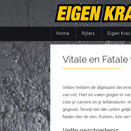
Home
Pijlers
Eigen Krac
Vitale en Fatale
Principes
Training
Voeding
Supplemente
Vetten hebben de afgelopen decenni
van vet. Hart en vaten gingen er v
Herstel
voor je carrière en je liefdesleven. 
Mentaal
gegooid. Terwijl niet alle vetten gelij
Jaarprogram
fataler dan de een. Kortom, ken uw 
Vette geschiedenis