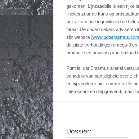
gekomen. Lijnzaadolie is een rijke bro
linoleenzuur de kans op prostaatkan
ook al aan hoe ingewikkeld de hele v
fataal! De onderzoekers adviseren li
zijn website
[www.udoerasmus.com
de juiste verhoudingen omega-3 en 
productie en bewaring van lijnzaad
Punt is, dat Erasmus allerlei vetz
schaduw van partijdigheid over zich 
en bij voorkeur niet commerciële b
interessant en diepgravend, maar het
Dossier: