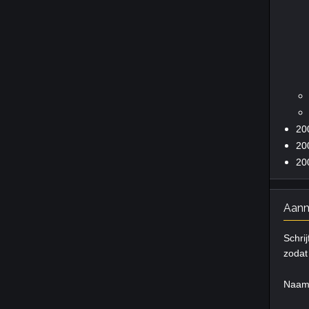
20
20
20
Aanm
Schrij
zodat 
Naa