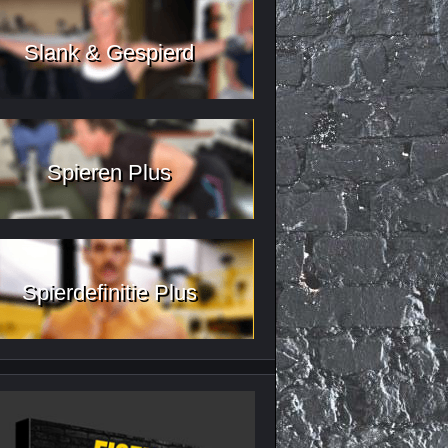
Slank & Gespierd
Spieren Plus
Spierdefinitie Plus