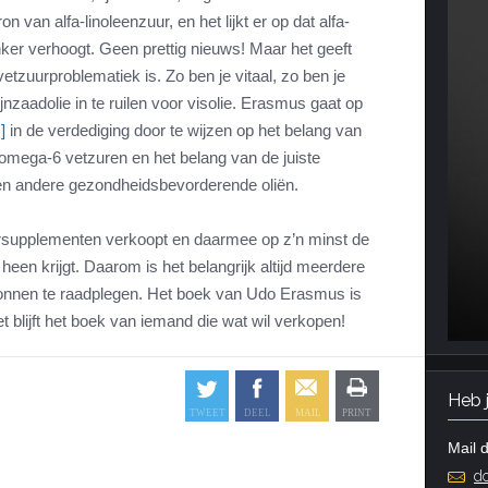
n van alfa-linoleenzuur, en het lijkt er op dat alfa-
ker verhoogt. Geen prettig nieuws! Maar het geeft
etzuurproblematiek is. Zo ben je vitaal, zo ben je
jnzaadolie in te ruilen voor visolie. Erasmus gaat op
]
in de verdediging door te wijzen op het belang van
omega-6 vetzuren en het belang van de juiste
 en andere gezondheidsbevorderende oliën.
uursupplementen verkoopt en daarmee op z’n minst de
heen krijgt. Daarom is het belangrijk altijd meerdere
ronnen te raadplegen. Het boek van Udo Erasmus is
 blijft het boek van iemand die wat wil verkopen!
Heb 
Mail d
do