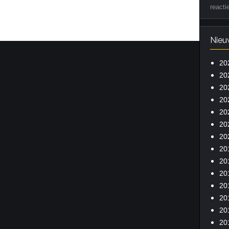
reacti
Nieu
20
20
20
20
20
20
20
20
20
20
20
20
20
20