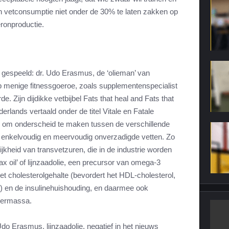
ijn vetconsumptie niet onder de 30% te laten zakken op
eronproductie.
ol gespeeld: dr. Udo Erasmus, de ‘olieman’ van
op menige fitnessgoeroe, zoals supplementenspecialist
de. Zijn dijdikke vetbijbel Fats that heal and Fats that
derlands vertaald onder de titel Vitale en Fatale
ang om onderscheid te maken tussen de verschillende
n enkelvoudig en meervoudig onverzadigde vetten. Zo
ijkheid van transvetzuren, die in de industrie worden
‘flax oil’ of lijnzaadolie, een precursor van omega-3
 het cholesterolgehalte (bevordert het HDL-cholesterol,
) en de insulinehuishouding, en daarmee ook
piermassa.
Udo Erasmus, lijnzaadolie, negatief in het nieuws