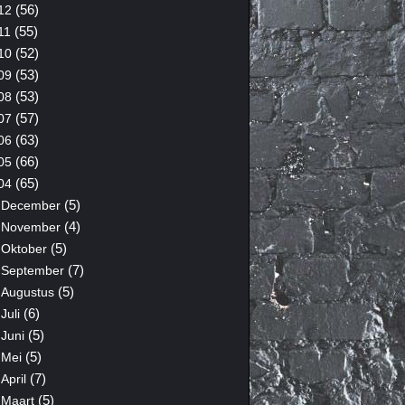
(56)
12
(55)
11
(52)
10
(53)
09
(53)
08
(57)
07
(63)
06
(66)
05
(65)
04
(5)
December
(4)
November
(5)
Oktober
(7)
September
(5)
Augustus
(6)
Juli
(5)
Juni
(5)
Mei
(7)
April
(5)
Maart