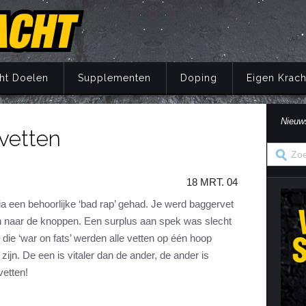
ht Doelen
Supplementen
Doping
Eigen Krach
Nieuw
 vetten
Trainingsprincipes
Principes
Belang van voeding
Wat is doping?
Principes
Eigen Kracht Fi
Ove
S
A
Krachttraining
Training
Energie
Doping en de wet
Training
Her
Pr
18 MRT. 04
Krachtoefeningen Benen
Voeding
Eiwitten
Nuchtere feiten over doping
Voeding
Ve
S
n
Krachtoefeningen Armen
Supplementen
Koolhydraten
Veel gestelde vragen
Supplementen
a een behoorlijke ‘bad rap’ gehad. Je werd baggervet
i
an naar de knoppen. Een surplus aan spek was slecht
Krachtoefeningen Borst
Herstel
Vetten
Herstel
in
In die ‘war on fats’ werden alle vetten op één hoop
Krachtoefeningen Buik
Mentaal
Vocht
Mentaal
k zijn. De een is vitaler dan de ander, de ander is
ma
Krachtoefeningen Billen
Jaarprogramma
Vezels
Jaarprogramma
vetten!
Krachtoefeningen Rug
Vitaminen
Krachtoefeningen Schouders
Mineralen