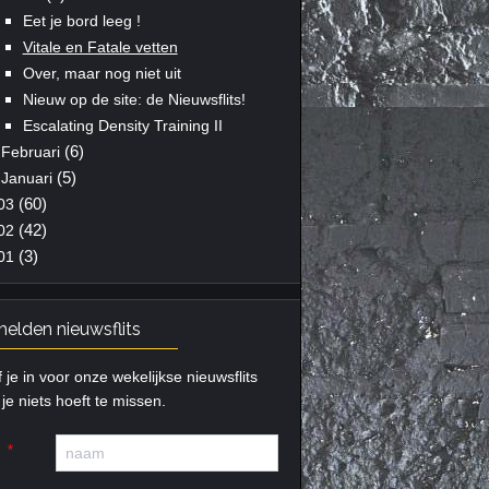
Eet je bord leeg !
Vitale en Fatale vetten
Over, maar nog niet uit
Nieuw op de site: de Nieuwsflits!
Escalating Density Training II
(6)
Februari
(5)
Januari
(60)
03
(42)
02
(3)
01
elden nieuwsflits
f je in voor onze wekelijkse nieuwsflits
je niets hoeft te missen.
m