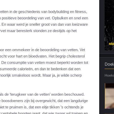
Cardiotraining
Nutriënt Timing
etten in de geschiedenis van bodybuilding en fitness,
Hartslag en intensiteit
Voedingsfouten top 5
n positieve beoordeling van vet. Opbulken en snel een
Combi van cardio en kracht
Veel gestelde vragen
n. En waar werd je sneller groot van dan van loeizware
Trainingsfouten top 10
vet maar beresterk stonden ze destijds op het
Veel gestelde vragen
oor een ommekeer in de beoordeling van vetten. Vet
ht voor hart en bloedvaten. Het begrip cholesterol
. De consumptie van vetten moest beperkt worden tot
Doel
sumeerde calorieën, en dan te bedenken dat een
hoorlijk smakeloos wordt. Maar ja, je wilde scherp
Hoeks
ls de ‘terugkeer van de vetten’ worden beschouwd.
de boosdoeners zijn bij overgewicht, dat een langdurige
t te pruimen is, dat een eitje tikken ’s ochtends je
cceptabele hoogten jaagt, dat wie zwaar wil trainen en