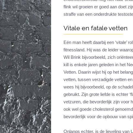
flink wil groeien er goed aan doet z
straffe van een onderdrukte testost
Vitale en fatale vetten
Eén man heeft daarbij een ‘vitale’ r
fitnessland. Hij was de leider waar
Wil Brink bijvoorbeeld, zich oriënteer
kill is enkele jaren geleden in het Ne
Vetten. Daarin wijst hij op het bel
vetten, tussen verzadigde vetten e
wees hij bijvoorbeeld, op de schadel
gebruikt. Zijn grote liefde is echter 
vetzuren, die bevorderlijk zijn voor
ook wel goede cholesterol genoemd
bevorderlijk voor de opbouw van s
Onlangs echter, is de lieveling van 