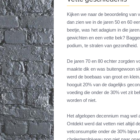
Kijken we naar de beoordeling van v
dan zien we in de jaren 50 en 60 ee
beetje, was het adagium in die jare
gewichten en een vette bek? Bagger
podium, te stralen van gezondheid.
De jaren 70 en 80 echter zorgden v
maakte dik en was buitengewoon slec
werd de boebaas van groot en klein
hooguit 20% van de dagelijks gecon
voeding die onder de 30% vet zit be
worden of niet.
Het afgelopen decennium mag wel a
Ontdekt werd dat vetten niet altijd 
vetconsumptie onder de 30% bijna nie
cholesterolniveau nog niet naar ona