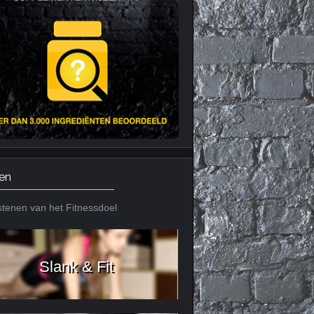
Nieuws archief
Citrus Aurantium
Tribulus Terrestris
Vitaminen en
mineralen
Weight Gainers
en
tenen van het Fitnessdoel
Slank & Fit