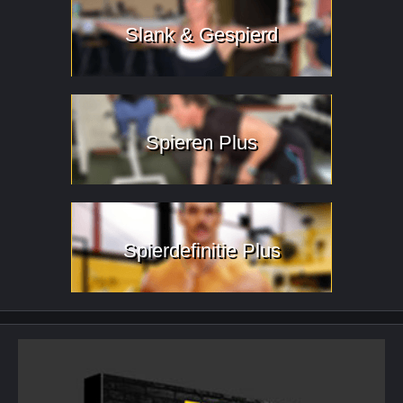
Slank & Gespierd
Spieren Plus
Spierdefinitie Plus