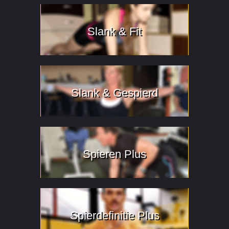
Slank & Fit
Slank & Gespierd
Spieren Plus
Spierdefinitie Plus