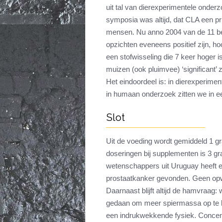
uit tal van dierexperimentele onde
symposia was altijd, dat CLA een pr
mensen. Nu anno 2004 van de 11 b
opzichten eveneens positief zijn, 
een stofwisseling die 7 keer hoger 
muizen (ook pluimvee) ‘significant’ z
Het eindoordeel is: in dierexperime
in humaan onderzoek zitten we in een
Slot
Uit de voeding wordt gemiddeld 1 g
doseringen bij supplementen is 3 g
wetenschappers uit Uruguay heeft e
prostaatkanker gevonden. Geen op
Daarnaast blijft altijd de hamvraag: 
gedaan om meer spiermassa op te bo
een indrukwekkende fysiek. Concent