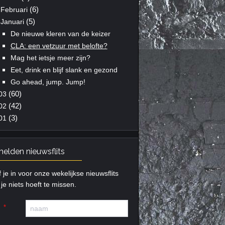
(6)
Februari
(5)
Januari
De nieuwe kleren van de keizer
CLA: een vetzuur met belofte?
Mag het ietsje meer zijn?
Eet, drink en blijf slank en gezond
Go ahead, jump. Jump!
(60)
03
(42)
02
(3)
01
elden nieuwsflits
f je in voor onze wekelijkse nieuwsflits
je niets hoeft te missen.
m