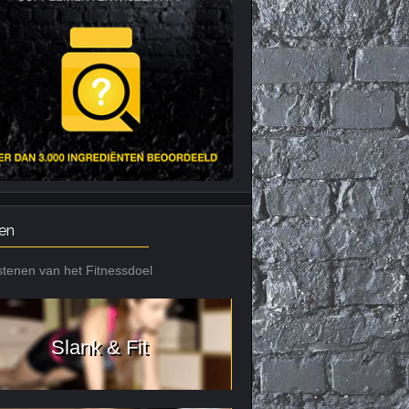
Nieuws archief
Citrus Aurantium
Tribulus Terrestris
Vitaminen en
mineralen
Weight Gainers
en
tenen van het Fitnessdoel
Slank & Fit