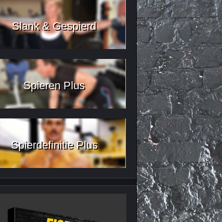
Slank & Gespierd
Spieren Plus
Spierdefinitie Plus