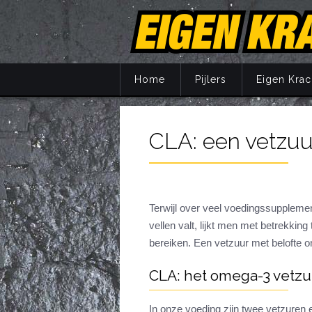
Home
Pijlers
Eigen Krac
CLA: een vetzuu
Principes
Training
Voeding
Supplemente
Terwijl over veel voedingssupplemen
vellen valt, lijkt men met betrekk
Herstel
bereiken. Een vetzuur met belofte o
Mentaal
Jaarprogram
CLA: het omega-3 vetz
In onze voeding zijn twee vetzuren e