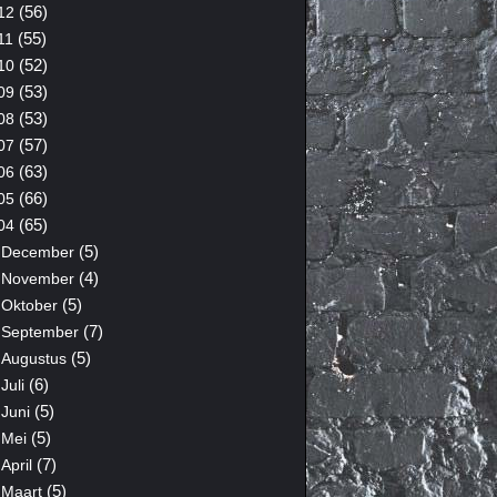
(56)
12
(55)
11
(52)
10
(53)
09
(53)
08
(57)
07
(63)
06
(66)
05
(65)
04
(5)
December
(4)
November
(5)
Oktober
(7)
September
(5)
Augustus
(6)
Juli
(5)
Juni
(5)
Mei
(7)
April
(5)
Maart