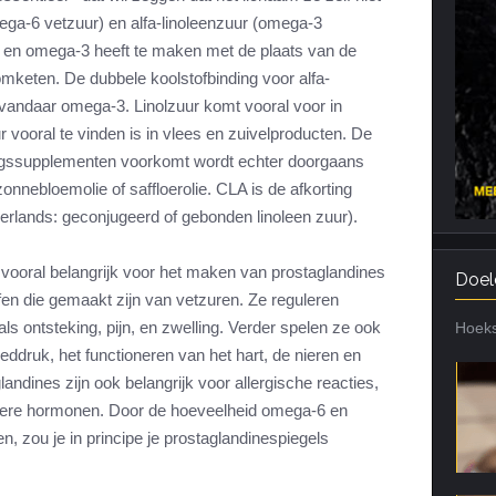
ega-6 vetzuur) en alfa-linoleenzuur (omega-3
Cardiotraining
Nutriënt Timing
 en omega-3 heeft te maken met de plaats van de
Hartslag en intensiteit
Voedingsfouten top 5
omketen. De dubbele koolstofbinding voor alfa-
Combi van cardio en kracht
Veel gestelde vragen
 vandaar omega-3. Linolzuur komt vooral voor in
Trainingsfouten top 10
uur vooral te vinden is in vlees en zuivelproducten. De
ngssupplementen voorkomt wordt echter doorgaans
Veel gestelde vragen
onnebloemolie of saffloerolie. CLA is de afkorting
derlands: geconjugeerd of gebonden linoleen zuur).
ooral belangrijk voor het maken van prostaglandines
Doel
fen die gemaakt zijn van vetzuren. Ze reguleren
als ontsteking, pijn, en zwelling. Verder spelen ze ook
Hoeks
oeddruk, het functioneren van het hart, de nieren en
andines zijn ook belangrijk voor allergische reacties,
ndere hormonen. Door de hoeveelheid omega-6 en
, zou je in principe je prostaglandinespiegels