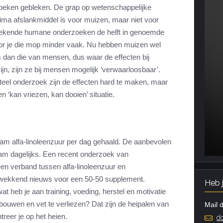
rzoeken gebleken. De grap op wetenschappelijke
ima afslankmiddel is voor muizen, maar niet voor
ekende humane onderzoeken de helft in genoemde
hoor je die mop minder vaak. Nu hebben muizen wel
is dan die van mensen, dus waar de effecten bij
ijn, zijn ze bij mensen mogelijk ‘verwaarloosbaar’.
nteel onderzoek zijn de effecten hard te maken, maar
 ‘kan vriezen, kan dooien’ situatie.
ram alfa-linoleenzuur per dag gehaald. De aanbevolen
ram dagelijks. Een recent onderzoek van
en verband tussen alfa-linoleenzuur en
wekkend nieuws voor een 50-50 supplement.
Heb 
wat heb je aan training, voeding, herstel en motivatie
uwen en vet te verliezen? Dat zijn de heipalen van
Mail d
reer je op het heien.
do