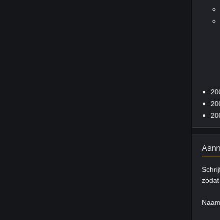
20
20
20
Aanm
Schrij
zodat 
Naa