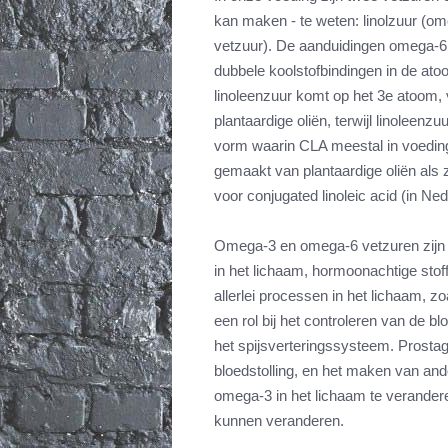
kan maken - te weten: linolzuur (om
vetzuur). De aanduidingen omega-6
dubbele koolstofbindingen in de ato
linoleenzuur komt op het 3e atoom,
plantaardige oliën, terwijl linoleenz
vorm waarin CLA meestal in voedi
gemaakt van plantaardige oliën als z
voor conjugated linoleic acid (in Ne
Omega-3 en omega-6 vetzuren zijn v
in het lichaam, hormoonachtige stof
allerlei processen in het lichaam, zo
een rol bij het controleren van de bl
het spijsverteringssysteem. Prostagl
bloedstolling, en het maken van a
omega-3 in het lichaam te veranderen
kunnen veranderen.