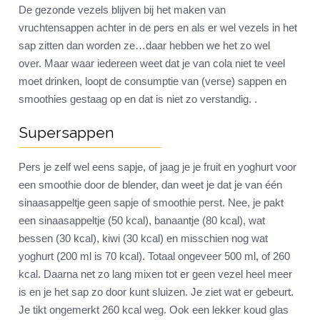
De gezonde vezels blijven bij het maken van
vruchtensappen achter in de pers en als er wel vezels in het
sap zitten dan worden ze…daar hebben we het zo wel
over. Maar waar iedereen weet dat je van cola niet te veel
moet drinken, loopt de consumptie van (verse) sappen en
smoothies gestaag op en dat is niet zo verstandig. .
Supersappen
Pers je zelf wel eens sapje, of jaag je je fruit en yoghurt voor
een smoothie door de blender, dan weet je dat je van één
sinaasappeltje geen sapje of smoothie perst. Nee, je pakt
een sinaasappeltje (50 kcal), banaantje (80 kcal), wat
bessen (30 kcal), kiwi (30 kcal) en misschien nog wat
yoghurt (200 ml is 70 kcal). Totaal ongeveer 500 ml, of 260
kcal. Daarna net zo lang mixen tot er geen vezel heel meer
is en je het sap zo door kunt sluizen. Je ziet wat er gebeurt.
Je tikt ongemerkt 260 kcal weg. Ook een lekker koud glas