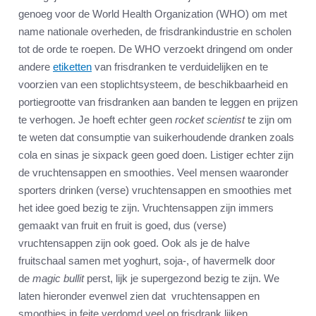
genoeg voor de World Health Organization (WHO) om met
name nationale overheden, de frisdrankindustrie en scholen
tot de orde te roepen. De WHO verzoekt dringend om onder
andere
etiketten
van frisdranken te verduidelijken en te
voorzien van een stoplichtsysteem, de beschikbaarheid en
portiegrootte van frisdranken aan banden te leggen en prijzen
te verhogen. Je hoeft echter geen
rocket scientist
te zijn om
te weten dat consumptie van suikerhoudende dranken zoals
cola en sinas je sixpack geen goed doen. Listiger echter zijn
de vruchtensappen en smoothies. Veel mensen waaronder
sporters drinken (verse) vruchtensappen en smoothies met
het idee goed bezig te zijn. Vruchtensappen zijn immers
gemaakt van fruit en fruit is goed, dus (verse)
vruchtensappen zijn ook goed. Ook als je de halve
fruitschaal samen met yoghurt, soja-, of havermelk door
de
magic bullit
perst, lijk je supergezond bezig te zijn. We
laten hieronder evenwel zien dat vruchtensappen en
smoothies in feite verdomd veel op frisdrank lijken.