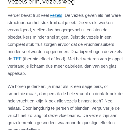
Vezels erin, vezels weg
Verder bevat fruit veel
vezels
. De vezels geven als het ware
structuur aan het stuk fruit dat je eet. Die vezels werken
verzadigend, stellen dus hongergevoel uit en laten de
bloedsuikers minder snel stijgen. Juist de vezels in een
compleet stuk fruit zorgen ervoor dat de vruchtensuikers
minder snel worden opgenomen. Daarbij verhogen de vezels
de
TEF
(thermic effect of food). Met het verteren van je appel
verbrand je lichaam dus meer calorieën, dan van een glas
appelsap.
We horen je denken: ja maar als ik een sapje pers, of
smoothie maak, dan pers ik de hele vrucht en drink ik ook de
hele vrucht en krijg ik ook alle vezels binnen; toch? Nee,
helaas. Door langdurig te persen of blenden, verpulver je de
vrucht net zo lang tot deze vloeibaar is. De vezels zijn aan
gruzelementen gesneden, waardoor de gunstige effecten
ervan verdwijnen.