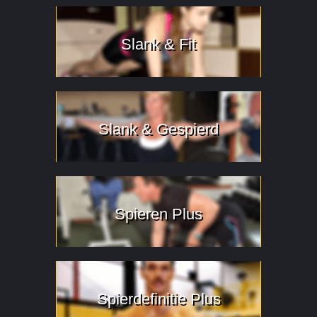
Slank & Fit
Slank & Gespierd
Spieren Plus
Spierdefinitie Plus