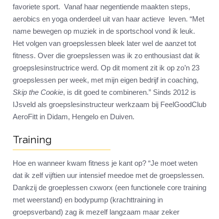
favoriete sport. Vanaf haar negentiende maakten steps,
aerobics en yoga onderdeel uit van haar actieve leven. “Met
name bewegen op muziek in de sportschool vond ik leuk.
Het volgen van groepslessen bleek later wel de aanzet tot
fitness. Over die groepslessen was ik zo enthousiast dat ik
groepslesinstructrice werd. Op dit moment zit ik op zo’n 23
groepslessen per week, met mijn eigen bedrijf in coaching,
Skip the Cookie
, is dit goed te combineren.” Sinds 2012 is
IJsveld als groepslesinstructeur werkzaam bij FeelGoodClub
AeroFitt in Didam, Hengelo en Duiven.
Training
Hoe en wanneer kwam fitness je kant op? “Je moet weten
dat ik zelf vijftien uur intensief meedoe met de groepslessen.
Dankzij de groeplessen cxworx (een functionele core training
met weerstand) en bodypump (krachttraining in
groepsverband) zag ik mezelf langzaam maar zeker