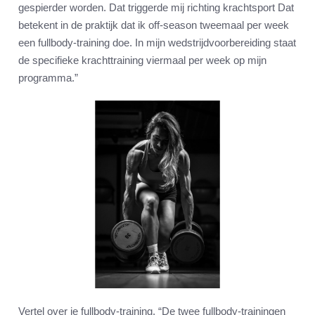
gespierder worden. Dat triggerde mij richting krachtsport Dat
betekent in de praktijk dat ik off-season tweemaal per week
een fullbody-training doe. In mijn wedstrijdvoorbereiding staat
de specifieke krachttraining viermaal per week op mijn
programma.”
Vertel over je fullbody-training. “De twee fullbody-trainingen