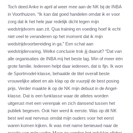
Toch deed Anke in april al weer mee aan de NK bij de INBA
in Voorthuizen. “Ik kan dat goed handelen omdat ik er voor
zorg dat ik het hele jaar redelijk dicht tegen mijn
wedstrijdvorm aan zit. Qua training en voeding hoef ik echt
niet veel te veranderen op het moment dat ik mijn
wedstrijdvoorbereiding in ga.” Een schat aan
wedstrijdervaring. Welke conclusie trok jij daaruit? “Dat van
alle organisaties de INBA mij het beste lag. Min of meer één
grote familie. Iedereen helpt daar iedereen, dat is fijn. Ik won
de Sportmodel-klasse, behaalde de titel overall beste
vrouwelijke atleet en als klap op de vuurpijl de best posing
prijs. Verder maakte ik op de NK mijn debuut in de Angel-
klasse. Dat is een funklasse waar de atletes worden
uitgerust met een verenpak en zich dansend tussen het
publiek begeven. Ook hier werd ik eerste. Was op dit NK
best wel wat nerveus omdat mijn ouders voor het eerst
waren komen kijken. Ik was met name benieuwd naar de
reactie van mijn vader. Maar ze vonden het gelukkig allebei