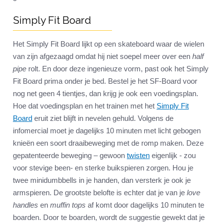
Simply Fit Board
Het Simply Fit Board lijkt op een skateboard waar de wielen
van zijn afgezaagd omdat hij niet soepel meer over een
half
pipe
rolt. En door deze ingenieuze vorm, past ook het Simply
Fit Board prima onder je bed. Bestel je het SF-Board voor
nog net geen 4 tientjes, dan krijg je ook een voedingsplan.
Hoe dat voedingsplan en het trainen met het
Simply Fit
Board
eruit ziet blijft in nevelen gehuld. Volgens de
infomercial moet je dagelijks 10 minuten met licht gebogen
knieën een soort draaibeweging met de romp maken. Deze
gepatenteerde beweging – gewoon
twisten
eigenlijk - zou
voor stevige been- en sterke buikspieren zorgen. Hou je
twee minidumbbells in je handen, dan versterk je ook je
armspieren. De grootste belofte is echter dat je van je
love
handles
en
muffin tops
af komt door dagelijks 10 minuten te
boarden. Door te boarden, wordt de suggestie gewekt dat je