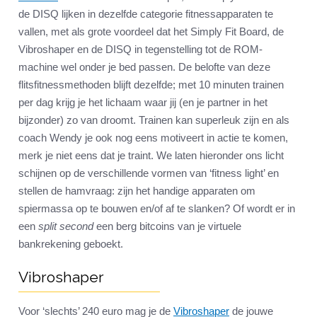
de DISQ lijken in dezelfde categorie fitnessapparaten te
vallen, met als grote voordeel dat het Simply Fit Board, de
Vibroshaper en de DISQ in tegenstelling tot de ROM-
machine wel onder je bed passen. De belofte van deze
flitsfitnessmethoden blijft dezelfde; met 10 minuten trainen
per dag krijg je het lichaam waar jij (en je partner in het
bijzonder) zo van droomt. Trainen kan superleuk zijn en als
coach Wendy je ook nog eens motiveert in actie te komen,
merk je niet eens dat je traint. We laten hieronder ons licht
schijnen op de verschillende vormen van ‘fitness light’ en
stellen de hamvraag: zijn het handige apparaten om
spiermassa op te bouwen en/of af te slanken? Of wordt er in
een
split second
een berg bitcoins van je virtuele
bankrekening geboekt.
Vibroshaper
Voor ‘slechts’ 240 euro mag je de
Vibroshaper
de jouwe