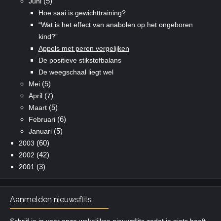
(5)
Juni
Hoe saai is gewichttraining?
“Wat is het effect van anabolen op het ongeboren
kind?”
Appels met peren vergelijken
De positieve stikstofbalans
De weegschaal liegt wel
(5)
Mei
(7)
April
(5)
Maart
(6)
Februari
(5)
Januari
(60)
2003
(42)
2002
(3)
2001
Aanmelden nieuwsflits
Schrijf je in voor onze wekelijkse nieuwsflits zodat je niets hoeft