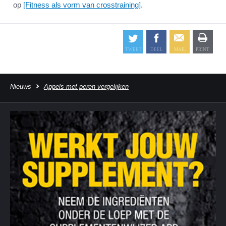
op
[Fitness als vorm van crosstraining]
.
Nieuws
Appels met peren vergelijken