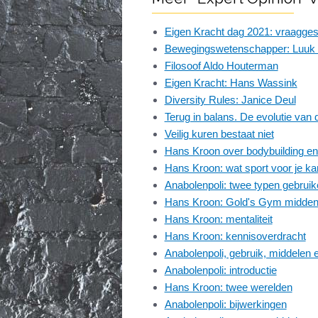
Eigen Kracht dag 2021: vraagge
Bewegingswetenschapper: Luuk 
Filosoof Aldo Houterman
Eigen Kracht: Hans Wassink
Diversity Rules: Janice Deul
Terug in balans. De evolutie van
Veilig kuren bestaat niet
Hans Kroon over bodybuilding en 
Hans Kroon: wat sport voor je k
Anabolenpoli: twee typen gebruik
Hans Kroon: Gold's Gym midden j
Hans Kroon: mentaliteit
Hans Kroon: kennisoverdracht
Anabolenpoli, gebruik, middelen
Anabolenpoli: introductie
Hans Kroon: twee werelden
Anabolenpoli: bijwerkingen