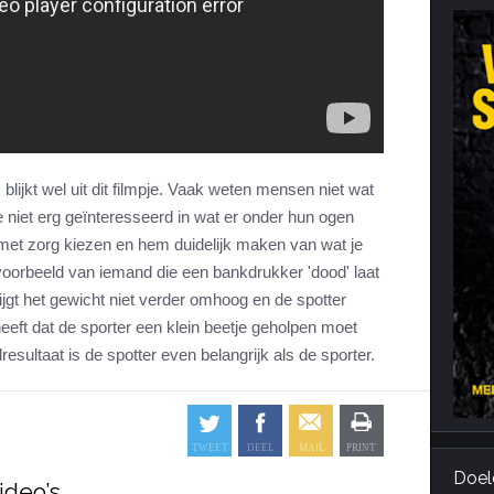
Cardiotraining
Nutriënt Timing
Hartslag en intensiteit
Voedingsfouten top 5
Combi van cardio en kracht
Veel gestelde vragen
Trainingsfouten top 10
Veel gestelde vragen
 blijkt wel uit dit filmpje. Vaak weten mensen niet wat
e niet erg geïnteresseerd in wat er onder hun ogen
 met zorg kiezen en hem duidelijk maken van wat je
voorbeeld van iemand die een bankdrukker 'dood' laat
rijgt het gewicht niet verder omhoog en de spotter
 heeft dat de sporter een klein beetje geholpen moet
sultaat is de spotter even belangrijk als de sporter.
Doel
ideo’s