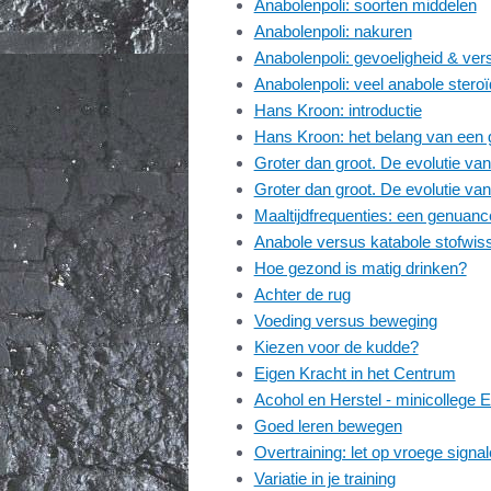
Anabolenpoli: soorten middelen
Anabolenpoli: nakuren
Anabolenpoli: gevoeligheid & ver
Anabolenpoli: veel anabole steroï
Hans Kroon: introductie
Hans Kroon: het belang van een 
Groter dan groot. De evolutie va
Groter dan groot. De evolutie van
Maaltijdfrequenties: een genuanc
Anabole versus katabole stofwis
Hoe gezond is matig drinken?
Achter de rug
Voeding versus beweging
Kiezen voor de kudde?
Eigen Kracht in het Centrum
Acohol en Herstel - minicollege 
Goed leren bewegen
Overtraining: let op vroege signa
Variatie in je training