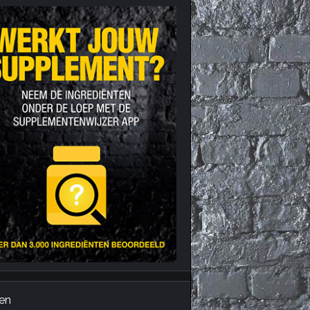
Nieuws archief
Citrus Aurantium
Tribulus Terrestris
Vitaminen en
mineralen
Weight Gainers
en