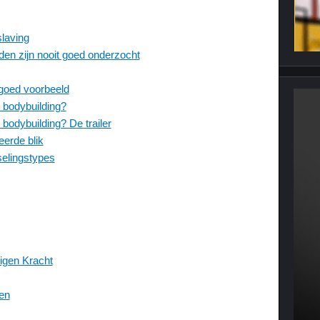
slaving
den zijn nooit goed onderzocht
goed voorbeeld
n bodybuilding?
 bodybuilding? De trailer
eerde blik
selingstypes
Eigen Kracht
len