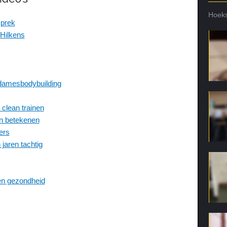
Hoeks
sprek
Hilkens
 damesbodybuilding
clean trainen
an betekenen
ers
aren tachtig
 en gezondheid